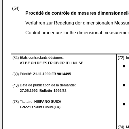
(54)
Procédé de contrôle de mesures dimensionnelle
Verfahren zur Regelung der dimensionalen Messu
Control procedure for the dimensional measurement
(84)
Etats contractants désignés:
(72)
I
AT BE CH DE ES FR GB GR IT LI NL SE
(30)
Priorité:
21.11.1990
FR 9014495
(43)
Date de publication de la demande:
27.05.1992
Bulletin 1992/22
(73)
Titulaire:
HISPANO-SUIZA
F-92213 Saint Cloud (FR)
(74)
M