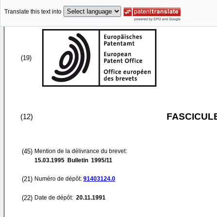
Translate this text into
(19)
FASCICUL
(12)
(45)
Mention de la délivrance du brevet:
15.03.1995
Bulletin 1995/11
(21)
Numéro de dépôt:
91403124.0
(22)
Date de dépôt:
20.11.1991