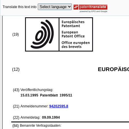
Translate this text into
(19)
EUROPÄIS
(12)
(43)
Veröffentlichungstag:
15.03.1995
Patentblatt 1995/11
(21)
Anmeldenummer:
94202595.8
(22)
Anmeldetag:
09.09.1994
(84)
Benannte Vertragsstaaten: