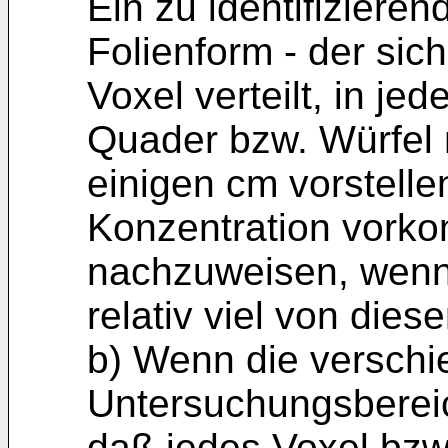
Ein zu identifizieren
Folienform - der sic
Voxel verteilt, in je
Quader bzw. Würfel 
einigen cm vorstelle
Konzentration vorko
nachzuweisen, wenn
relativ viel von diese
b) Wenn die verschi
Untersuchungsberei
daß jedes Voxel bzw