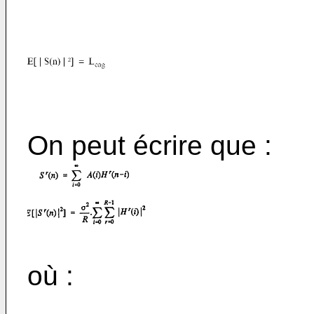
On peut écrire que :
où :