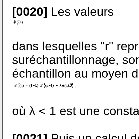
[0020]
Les valeurs
dans lesquelles "r" rep
suréchantillonnage, so
échantillon au moyen de
où λ < 1 est une consta
[0021]
Puis un calcul d