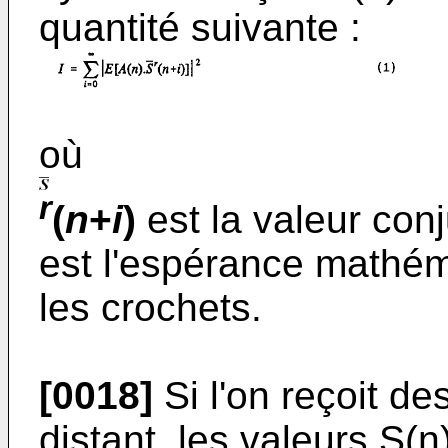
quantité suivante :
où
r
(
n
+
i
)
est la valeur con
est l'espérance mathém
les crochets.
[0018]
Si l'on reçoit 
distant, les valeurs S(n