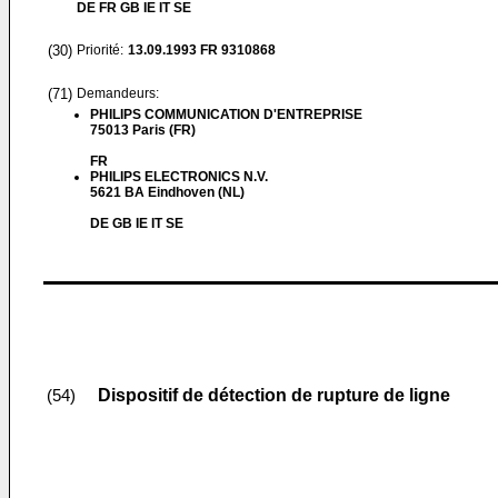
DE FR GB IE IT SE
(30)
Priorité:
13.09.1993
FR 9310868
(71)
Demandeurs:
PHILIPS COMMUNICATION D'ENTREPRISE
75013 Paris (FR)
FR
PHILIPS ELECTRONICS N.V.
5621 BA Eindhoven (NL)
DE GB IE IT SE
Dispositif de détection de rupture de ligne
(54)