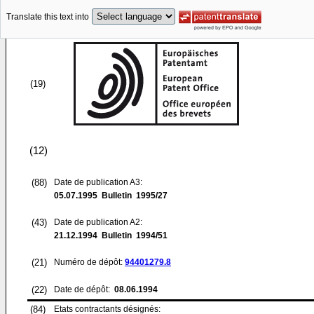
Translate this text into
(19)
(12)
(88)
Date de publication A3:
05.07.1995
Bulletin 1995/27
(43)
Date de publication A2:
21.12.1994
Bulletin 1994/51
(21)
Numéro de dépôt:
94401279.8
(22)
Date de dépôt:
08.06.1994
(84)
Etats contractants désignés: