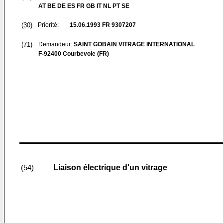
AT BE DE ES FR GB IT NL PT SE
(30)
Priorité:
15.06.1993
FR 9307207
(71)
Demandeur:
SAINT GOBAIN VITRAGE INTERNATIONAL
F-92400 Courbevoie (FR)
Liaison électrique d'un vitrage
(54)