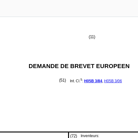
(11)
DEMANDE DE BREVET EUROPEEN
(51)
5
Int. Cl.
:
H05B
3/84
,
H05B
3/06
(72)
Inventeurs: