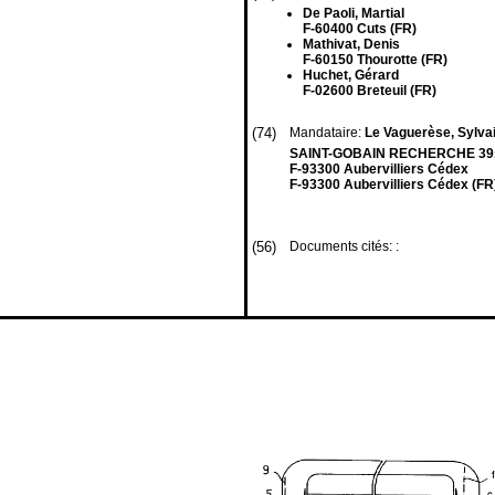
De Paoli, Martial
F-60400 Cuts (FR)
Mathivat, Denis
F-60150 Thourotte (FR)
Huchet, Gérard
F-02600 Breteuil (FR)
(74)
Mandataire:
Le Vaguerèse, Sylvai
SAINT-GOBAIN RECHERCHE 39, q
F-93300 Aubervilliers Cédex
F-93300 Aubervilliers Cédex (FR
(56)
Documents cités: :