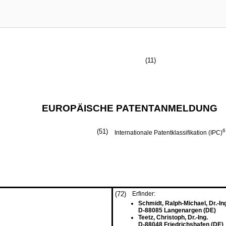
(11)
EUROPÄISCHE PATENTANMELDUNG
(51)
6
Internationale Patentklassifikation (IPC)
(72)
Erfinder:
Schmidt, Ralph-Michael, Dr.-In
D-88085 Langenargen (DE)
Teetz, Christoph, Dr.-Ing.
D-88048 Friedrichshafen (DE)