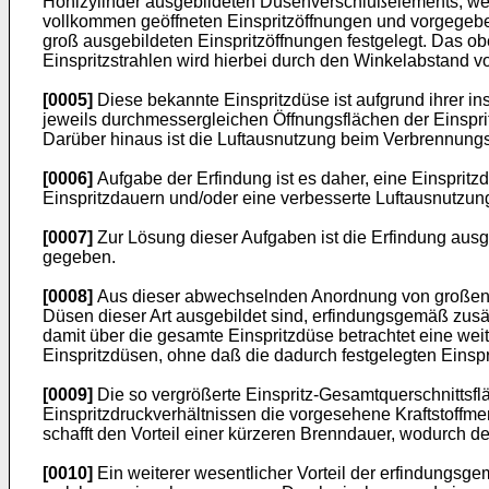
Hohlzylinder ausgebildeten Düsenverschlußelements, werd
vollkommen geöffneten Einspritzöffnungen und vorgegebene
groß ausgebildeten Einspritzöffnungen festgelegt. Das 
Einspritzstrahlen wird hierbei durch den Winkelabstand v
[0005]
Diese bekannte Einspritzdüse ist aufgrund ihrer in
jeweils durchmessergleichen Öffnungsflächen der Einspri
Darüber hinaus ist die Luftausnutzung beim Verbrennungsv
[0006]
Aufgabe der Erfindung ist es daher, eine Einspri
Einspritzdauern und/oder eine verbesserte Luftausnutzung
[0007]
Zur Lösung dieser Aufgaben ist die Erfindung au
gegeben.
[0008]
Aus dieser abwechselnden Anordnung von großen u
Düsen dieser Art ausgebildet sind, erfindungsgemäß zusät
damit über die gesamte Einspritzdüse betrachtet eine wei
Einspritzdüsen, ohne daß die dadurch festgelegten Einspr
[0009]
Die so vergrößerte Einspritz-Gesamtquerschnittsfl
Einspritzdruckverhältnissen die vorgesehene Kraftstoffme
schafft den Vorteil einer kürzeren Brenndauer, wodurch de
[0010]
Ein weiterer wesentlicher Vorteil der erfindungsgem