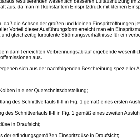
aus resultierenden wesentlich besseren Luftausnutzung im Zyli
aft aus, da man mit konstantem Einspritzdruck mit kleinen Eins
en, daß die Achsen der großen und kleinen Einspritzöffnungen j
eller Vorteil dieser Ausführungsform erreicht man ein Einsprit
 und gleichzeitig turbulente Strömungsverhältnisse für ein verbe
 damit erreichten Verbrennungsablauf ergebende wesentlich ve
offemissionen aus.
ergeben sich aus der nachfolgenden Beschreibung spezieller A
olben in einer Querschnittsdarstellung;
lang des Schnitttverlaufs II-II in Fig. 1 gemäß eines ersten Aus
g des Schnittverlaufs II-II in Fig. 1 gemäß eines zweiten Ausfü
üse in Draufsicht;
s der erfindungsgemäßen Einspritzdüse in Draufsicht;