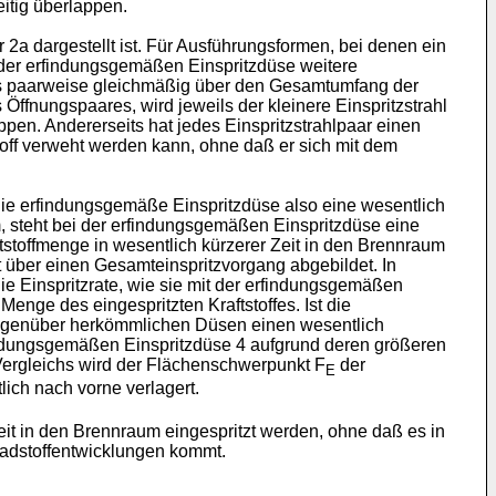
itig überlappen.
ur 2a dargestellt ist. Für Ausführungsformen, bei denen ein
m der erfindungsgemäßen Einspritzdüse weitere
ils paarweise gleichmäßig über den Gesamtumfang der
Öffnungspaares, wird jeweils der kleinere Einspritzstrahl
pen. Andererseits hat jedes Einspritzstrahlpaar einen
toff verweht werden kann, ohne daß er sich mit dem
die erfindungsgemäße Einspritzdüse also eine wesentlich
 steht bei der erfindungsgemäßen Einspritzdüse eine
tstoffmenge in wesentlich kürzerer Zeit in den Brennraum
it über einen Gesamteinspritzvorgang abgebildet. In
ie Einspritzrate, wie sie mit der erfindungsgemäßen
enge des eingespritzten Kraftstoffes. Ist die
egenüber herkömmlichen Düsen einen wesentlich
rfindungsgemäßen Einspritzdüse 4 aufgrund deren größeren
 Vergleichs wird der Flächenschwerpunkt F
der
E
ich nach vorne verlagert.
eit in den Brennraum eingespritzt werden, ohne daß es in
adstoffentwicklungen kommt.