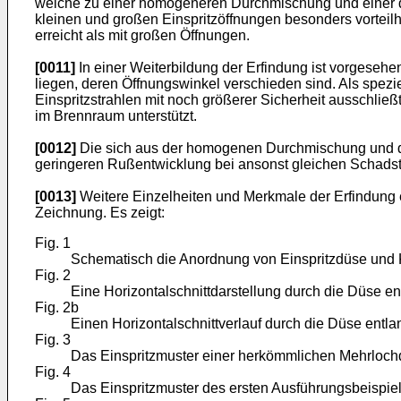
welche zu einer homogeneren Durchmischung und einer dar
kleinen und großen Einspritzöffnungen besonders vorteilh
erreicht als mit großen Öffnungen.
[0011]
In einer Weiterbildung der Erfindung ist vorgeseh
liegen, deren Öffnungswinkel verschieden sind. Als spezi
Einspritzstrahlen mit noch größerer Sicherheit ausschließt
im Brennraum unterstützt.
[0012]
Die sich aus der homogenen Durchmischung und dem
geringeren Rußentwicklung bei ansonst gleichen Schadst
[0013]
Weitere Einzelheiten und Merkmale der Erfindung 
Zeichnung. Es zeigt:
Fig. 1
Schematisch die Anordnung von Einspritzdüse und K
Fig. 2
Eine Horizontalschnittdarstellung durch die Düse ent
Fig. 2b
Einen Horizontalschnittverlauf durch die Düse entlan
Fig. 3
Das Einspritzmuster einer herkömmlichen Mehrlochd
Fig. 4
Das Einspritzmuster des ersten Ausführungsbeispiel