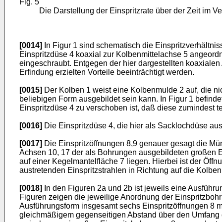
Fig. 5
Die Darstellung der Einspritzrate über der Zeit im V
[0014]
In Figur 1 sind schematisch die Einspritzverhältni
Einspritzdüse 4 koaxial zur Kolbenmittelachse 5 angeordn
eingeschraubt. Entgegen der hier dargestellten koaxialen
Erfindung erzielten Vorteile beeinträchtigt werden.
[0015]
Der Kolben 1 weist eine Kolbenmulde 2 auf, die n
beliebigen Form ausgebildet sein kann. In Figur 1 befinde
Einspritzdüse 4 zu verschoben ist, daß diese zumindest te
[0016]
Die Einspritzdüse 4, die hier als Sacklochdüse ausg
[0017]
Die Einspritzöffnungen 8,9 genauer gesagt die Mün
Achsen 10, 17 der als Bohrungen ausgebildeten großen Ei
auf einer Kegelmantelfläche 7 liegen. Hierbei ist der Öff
austretenden Einspritzstrahlen in Richtung auf die Kolben
[0018]
In den Figuren 2a und 2b ist jeweils eine Ausführun
Figuren zeigen die jeweilige Anordnung der Einspritzbohru
Ausführungsform insgesamt sechs Einspritzöffnungen 8 
gleichmäßigem gegenseitigen Abstand über den Umfang der E