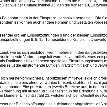
wobei der Umfangswinkelabstand 12, den die Achsen 10, 11 eine
roß ist, wie der Umfangswinkel 13, den die Achsen 10, 10 zwei
 Feinbohrungen in der Einspritzdüsenspitze hergestellt. Die Gest
 sondern es können auch andere Formen und Gestalten vorgese
ser der großen Einspritzöffnungen 8 und der kleinen Einspritzö
pritzöffnungen 8, 9, 15, 16 ausbildende Kraftstoffluß jeweils e
gezeigt, wie es sich ausbildet, wenn mehrere, in den dargestellt
einströmende Verbrennungsluft wurde zuvor mittels eines entsp
s als Drallkanals bezeichneten speziellen Einströmungskanals mi
ei reißt die einströmende Luft den Kraftstoff mit sich und verw
es sich bei herkömmlichen Einspritzdüsen mit jeweils gleich groß
aß sich die einzelnen verwehten Einspritzstrahlen 21 nicht geg
nachbarten Einspritzstrahlen jeweils Bereiche aus, in denen kei
erbrennung mit ausgenutzt. Hier setzt nun die Erfindung ein, de
kleinerer Einspritzstrahl 23, welcher sich beim Austritt des Kraf
esser der Einspritzöffnungen so aufeinander abgestimmt, daß si