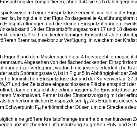
nspritzmuster komplettieren, ohne daß sie sich dabei gegense
spielsweise mit einer Einspritzdüse erreicht, wie sie in der Fig
en ist, bringt die in der Figur 2b dargestellte Ausführungsfor
en Einspritzöffnungen und die kleinen Einspritzöffnungen jewe
Winkelabstand 19 der Einspritzöffnungsachsen 17 und 18 dieses 
nkt, ohne daß sich die keulenförmigen Einspritzstrahlen überlap
größeren Brennraumsektor zur Verfügung, in welchem der Krafts
 Figur 3 und dem Muster nach Figur 4 hervorgeht, ermöglicht 
rennraum. Abgesehen von der flächendeckenden Einspritzform,
öffnungen zur Verfügung, wodurch die jeweils erforderliche Kraf
r auch Strömungsrate v̇, ist in Figur 5 in Abhängigkeit der Ze
er herkömmlichen Einspritzdüse dar und der Kurvenverlauf 27 d
 26,27 und der Zeitachse eingeschlossene Fläche entspricht der M
ffnet, dann ermöglicht die erfindungsgemäße Einspritzdüse g
öheren Maximalwert. Ferner ist der Einspritzvorgang mit der e
ls bei herkömmlichen Einspritzdüsen t
. Als Ergebnis dieses
H
em Schwerpunkt F
herkömmlicher Düsen um die Strecke s deutl
H
lglich eine größere Kraftstoffmenge innerhalb einer kürzeren Z
wegen unzureichender Luftausnutzung zu großen Ruß- und Sch