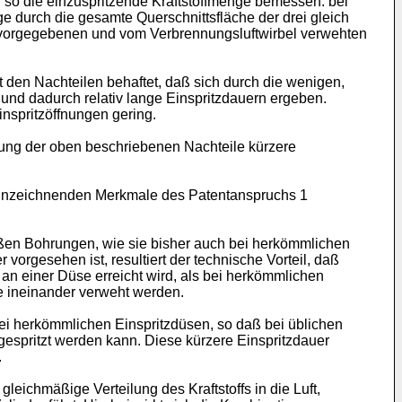
 so die einzuspritzende Kraftstoffmenge bemessen. bei
e durch die gesamte Querschnittsfläche der drei gleich
n vorgegebenen und vom Verbrennungsluftwirbel verwehten
t den Nachteilen behaftet, daß sich durch die wenigen,
und dadurch relativ lange Einspritzdauern ergeben.
inspritzöffnungen gering.
dung der oben beschriebenen Nachteile kürzere
ennzeichnenden Merkmale des Patentanspruchs 1
ßen Bohrungen, wie sie bisher auch bei herkömmlichen
orgesehen ist, resultiert der technische Vorteil, daß
 an einer Düse erreicht wird, als bei herkömmlichen
se ineinander verweht werden.
bei herkömmlichen Einspritzdüsen, so daß bei üblichen
gespritzt werden kann. Diese kürzere Einspritzdauer
.
leichmäßige Verteilung des Kraftstoffs in die Luft,