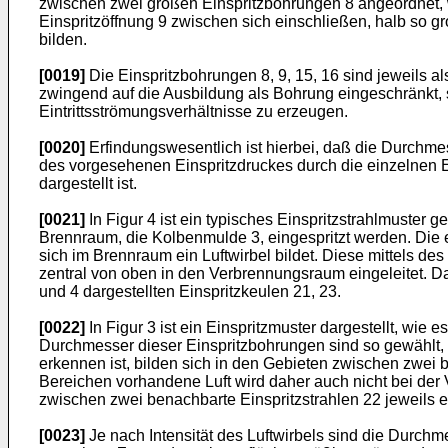
zwischen zwei großen Einspritzbohrungen 8 angeordnet, 
Einspritzöffnung 9 zwischen sich einschließen, halb so g
bilden.
[0019]
Die Einspritzbohrungen 8, 9, 15, 16 sind jeweils als
zwingend auf die Ausbildung als Bohrung eingeschränkt,
Eintrittsströmungsverhältnisse zu erzeugen.
[0020]
Erfindungswesentlich ist hierbei, daß die Durchmes
des vorgesehenen Einspritzdruckes durch die einzelnen Eins
dargestellt ist.
[0021]
In Figur 4 ist ein typisches Einspritzstrahlmuster 
Brennraum, die Kolbenmulde 3, eingespritzt werden. Die 
sich im Brennraum ein Luftwirbel bildet. Diese mittels de
zentral von oben in den Verbrennungsraum eingeleitet. Dab
und 4 dargestellten Einspritzkeulen 21, 23.
[0022]
In Figur 3 ist ein Einspritzmuster dargestellt, wie 
Durchmesser dieser Einspritzbohrungen sind so gewählt, d
erkennen ist, bilden sich in den Gebieten zwischen zwei be
Bereichen vorhandene Luft wird daher auch nicht bei der V
zwischen zwei benachbarte Einspritzstrahlen 22 jeweils ein 
[0023]
Je nach Intensität des Luftwirbels sind die Durchm