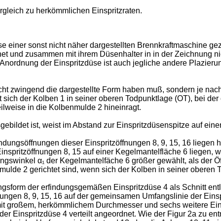
ergleich zu herkömmlichen Einspritzraten.
sse einer sonst nicht näher dargestellten Brennkraftmaschine g
et und zusammen mit ihrem Düsenhalter in in der Zeichnung nic
 Anordnung der Einspritzdüse ist auch jegliche andere Plazieru
icht zwingend die dargestellte Form haben muß, sondern je na
t sich der Kolben 1 in seiner oberen Todpunktlage (OT), bei der
ilweise in die Kolbenmulde 2 hineinragt.
ebildet ist, weist im Abstand zur Einspritzdüsenspitze auf einer
dungsöffnungen dieser Einspritzöffnungen 8, 9, 15, 16 liegen
nspritzöffnungen 8, 15 auf einer Kegelmantelfläche 6 liegen, 
nungswinkel α₁ der Kegelmantelfäche 6 größer gewählt, als der 
mulde 2 gerichtet sind, wenn sich der Kolben in seiner oberen To
gsform der erfindungsgemäßen Einspritzdüse 4 als Schnitt entlang
ngen 8, 9, 15, 16 auf der gemeinsamen Umfangslinie der Einspri
mit großem, herkömmlichem Durchmesser und sechs weitere Ein
inspritzdüse 4 verteilt angeordnet. Wie der Figur 2a zu entneh