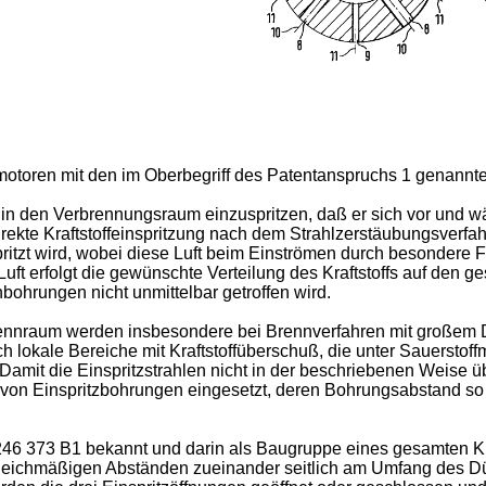
selmotoren mit den im Oberbegriff des Patentanspruchs 1 genan
so in den Verbrennungsraum einzuspritzen, daß er sich vor und 
direkte Kraftstoffeinspritzung nach dem Strahlzerstäubungsverfa
pritzt wird, wobei diese Luft beim Einströmen durch besonde
Luft erfolgt die gewünschte Verteilung des Kraftstoffs auf den g
bohrungen nicht unmittelbar getroffen wird.
ennraum werden insbesondere bei Brennverfahren mit großem Dra
ch lokale Bereiche mit Kraftstoffüberschuß, die unter Sauersto
amit die Einspritzstrahlen nicht in der beschriebenen Weise 
 von Einspritzbohrungen eingesetzt, deren Bohrungsabstand so g
 246 373 B1 bekannt und darin als Baugruppe eines gesamten Kra
 gleichmäßigen Abständen zueinander seitlich am Umfang des Dü