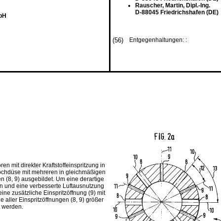
Rauscher, Martin, Dipl.-Ing.
D-88045 Friedrichshafen (DE)
mbH
(56)
Entgegenhaltungen: :
en mit direkter Kraftstoffeinspritzung in
 Lochdüse mit mehreren in gleichmäßigen
 (8, 9) ausgebildet. Um eine derartige
ern und eine verbesserte Luftausnutzung
ine zusätzliche Einspritzöffnung (9) mit
aller Einspritzöffnungen (8, 9) größer
t werden.