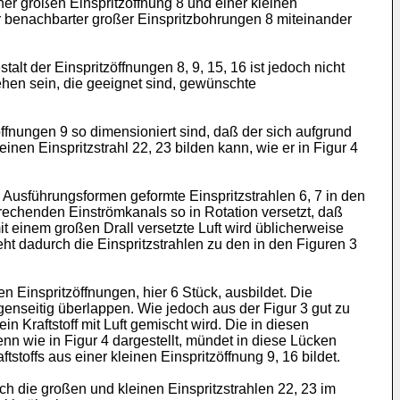
r großen Einspritzöffnung 8 und einer kleinen
er benachbarter großer Einspritzbohrungen 8 miteinander
alt der Einspritzöffnungen 8, 9, 15, 16 ist jedoch nicht
hen sein, die geeignet sind, gewünschte
ffnungen 9 so dimensioniert sind, daß der sich aufgrund
inen Einspritzstrahl 22, 23 bilden kann, wie er in Figur 4
en Ausführungsformen geformte Einspritzstrahlen 6, 7 in den
rechenden Einströmkanals so in Rotation versetzt, daß
t einem großen Drall versetzte Luft wird üblicherweise
eht dadurch die Einspritzstrahlen zu den in den Figuren 3
en Einspritzöffnungen, hier 6 Stück, ausbildet. Die
enseitig überlappen. Wie jedoch aus der Figur 3 gut zu
n Kraftstoff mit Luft gemischt wird. Die in diesen
nn wie in Figur 4 dargestellt, mündet in diese Lücken
tstoffs aus einer kleinen Einspritzöffnung 9, 16 bildet.
ch die großen und kleinen Einspritzstrahlen 22, 23 im