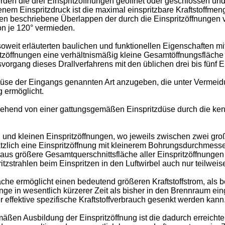
en die drei Einspritzöffnungen geöffnet oder geschlossen und
m Einspritzdruck ist die maximal einspritzbare Kraftstoffmeng
oben beschriebene Überlappen der durch die Einspritzöffnunge
on je 120° vermieden.
soweit erläuterten baulichen und funktionellen Eigenschaften mi
tzöffnungen eine verhältnismäßig kleine Gesamtöffnungsfläche 
organg dieses Drallverfahrens mit den üblichen drei bis fünf E
tzdüse der Eingangs genannten Art anzugeben, die unter Vermei
 ermöglicht.
sgehend von einer gattungsgemäßen Einspritzdüse durch die k
nd kleinen Einspritzöffnungen, wo jeweils zwischen zwei gro
zlich eine Einspritzöffnung mit kleinerem Bohrungsdurchmesser v
taus größere Gesamtquerschnittsfläche aller Einspritzöffnungen
itzstrahlen beim Einspritzen in den Luftwirbel auch nur teilwei
äche ermöglicht einen bedeutend größeren Kraftstoffstrom, als 
nge in wesentlich kürzerer Zeit als bisher in den Brennraum ein
r effektive spezifische Kraftstoffverbrauch gesenkt werden kann
äßen Ausbildung der Einspritzöffnung ist die dadurch erreichte g