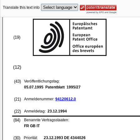
Translate this text into
(19)
(12)
(43)
Veröffentlichungstag:
05.07.1995
Patentblatt 1995/27
(21)
Anmeldenummer:
94120612.0
(22)
Anmeldetag:
23.12.1994
(84)
Benannte Vertragsstaaten:
FR GB IT
(30)
Priorität:
23.12.1993
DE 4344026