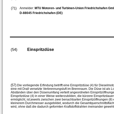
(71)
Anmelder:
MTU Motoren- und Turbinen-Union Friedrichshafen G
D-88045 Friedrichshafen (DE)
Einspritzdüse
(54)
(57)
Die vorliegende Erfindung betrifft eine Einspritzdüse (4) für Dieselmotor
eine mit Drall versetzte Verbrennungsluft im Brennraum. Die Düse ist als
Abständen über den Düsenumfang verteilt angeordneten Einspritzöffnungen
Einspritzdüse (4) in einer Weise weiterzubilden, die kürzere Einspritzdau
ermöglicht, ist jeweils zwischen zwei benachbarten Einspritzöffnungen (8) e
kleinerem Durchmesser ausgebildet, wodurch die Gesamtquerschnittsfläche 
wird, ohne daß die dadurch geformten Kraftstoffstrahlen ineinander geweh