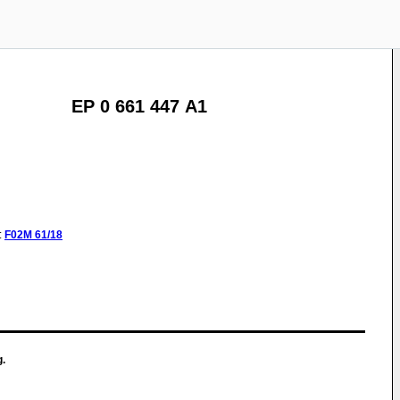
EP 0 661 447 A1
:
F02M
61/18
g.