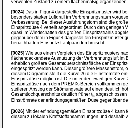
verwehten Zustand zu einem flächenmäßig ergänzenden Ei
[0024]
Das in Figur 4 dargestellte Einspritzmuster wird bei
besonders starker Luftdrall im Verbrennungsraum vorgeseh
Verbesserung. Bei dieser Ausführungsform sind die groß
Einspritzdüse 4 verteilt angeordnet. Durch den geringen 
quasi im Windschatten des großen Einspritzstrahls abgele
gegenüber dem in Figur 4 dargestellten Einspritzmuster 
benachbarten Einspritzstrahlpaar durchmischt.
[0025]
Wie aus einem Vergleich des Einspritzmusters nach
flächendeckendere Ausnutzung der Verbrennungsluft im B
erheblich größere Gesamtquerschnittsfläche der Einspritz
eingespritzt werden kann. Dieser größere Massenstrom, ode
diesem Diagramm stellt die Kurve 26 die Einströmrate ein
Einspritzdüse möglich ist. Die unter der jeweiligen Kurve
Einspritzdüse nach dem PREMIX-Bereich vollkommen geö
steileren Anstieg der Strömungsrate auf einen deutlich h
Gesamtlochquerschnitts deutlich früher t
abgeschlossen a
E
Einströmrate der erfindungsgemäßen Düse gegenüber d
[0026]
Mit der erfindungsgemäßen Einspritzdüse 4 kann fo
diesem zu lokalen Kraftstoffansammlungen und deshalb 