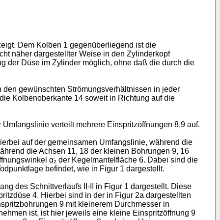
ezeigt. Dem Kolben 1 gegenüberliegend ist die
ht näher dargestellter Weise in den Zylinderkopf
ng der Düse im Zylinder möglich, ohne daß die durch die
ch den gewünschten Strömungsverhältnissen in jeder
 die Kolbenoberkante 14 soweit in Richtung auf die
 Umfangslinie verteilt mehrere Einspritzöffnungen 8,9 auf.
 hierbei auf der gemeinsamen Umfangslinie, während die
während die Achsen 11, 18 der kleinen Bohrungen 9, 16
Öffnungswinkel α₂ der Kegelmantelfläche 6. Dabei sind die
dpunktlage befindet, wie in Figur 1 dargestellt.
 des Schnittverlaufs II-II in Figur 1 dargestellt. Diese
tzdüse 4. Hierbei sind in der in Figur 2a dargestellten
spritzbohrungen 9 mit kleinerem Durchmesser in
men ist, ist hier jeweils eine kleine Einspritzöffnung 9