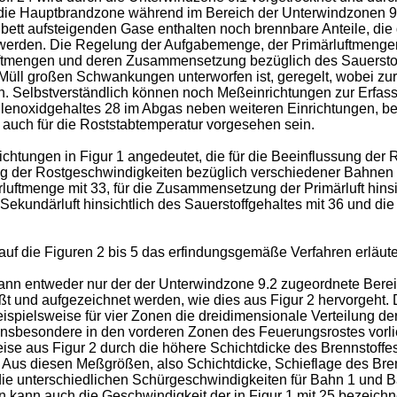
 die Hauptbrandzone während im Bereich der Unterwindzonen 9.
bett aufsteigenden Gase enthalten noch brennbare Anteile, die 
nt werden. Die Regelung der Aufgabemenge, der Primärluftmen
luftmengen und deren Zusammensetzung bezüglich des Sauerstof
Müll großen Schwankungen unterworfen ist, geregelt, wobei zu
. Selbstverständlich können noch Meßeinrichtungen zur Erfass
hlenoxidgehaltes 28 im Abgas neben weiteren Einrichtungen, b
auch für die Roststabtemperatur vorgesehen sein.
chtungen in Figur 1 angedeutet, die für die Beeinflussung der R
ng der Rostgeschwindigkeiten bezüglich verschiedener Bahnen mi
luftmenge mit 33, für die Zusammensetzung der Primärluft hinsic
kundärluft hinsichtlich des Sauerstoffgehaltes mit 36 und die 
f die Figuren 2 bis 5 das erfindungsgemäße Verfahren erläute
nn entweder nur der der Unterwindzone 9.2 zugeordnete Berei
ßt und aufgezeichnet werden, wie dies aus Figur 2 hervorgeht.
ispielsweise für vier Zonen die dreidimensionale Verteilung de
nsbesondere in den vorderen Zonen des Feuerungsrostes vorliegt.
eise aus Figur 2 durch die höhere Schichtdicke des Brennstoff
. Aus diesen Meßgrößen, also Schichtdicke, Schieflage des Br
die unterschiedlichen Schürgeschwindigkeiten für Bahn 1 und 
n kann auch die Geschwindigkeit der in Figur 1 mit 25 bezeich