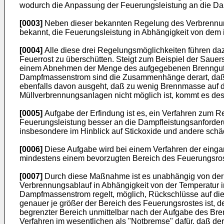
wodurch die Anpassung der Feuerungsleistung an die Damp
[0003]
Neben dieser bekannten Regelung des Verbrennungs
bekannt, die Feuerungsleistung in Abhängigkeit von dem
[0004]
Alle diese drei Regelungsmöglichkeiten führen da
Feuerrost zu überschütten. Steigt zum Beispiel der Saue
einem Abnehmen der Menge des aufgegebenen Brenngutes
Dampfmassenstrom sind die Zusammenhänge derart, daß 
ebenfalls davon ausgeht, daß zu wenig Brennmasse auf d
Müllverbrennungsanlagen nicht möglich ist, kommt es d
[0005]
Aufgabe der Erfindung ist es, ein Verfahren zum R
Feuerungsleistung besser an die Dampfleistungsanforde
insbesondere im Hinblick auf Stickoxide und andere schäd
[0006]
Diese Aufgabe wird bei einem Verfahren der eingan
mindestens einem bevorzugten Bereich des Feuerungsros
[0007]
Durch diese Maßnahme ist es unabhängig von der 
Verbrennungsablauf in Abhängigkeit von der Temperatur
Dampfmassenstrom regelt, möglich, Rückschlüsse auf die 
genauer je größer der Bereich des Feuerungsrostes ist, 
begrenzter Bereich unmittelbar nach der Aufgabe des Bre
Verfahren im wesentlichen als "Notbremse" dafür, daß de