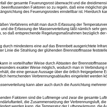
mfall der gesamte Feuerungsrost überwacht und die dreidimens
ß beeinflussenden Faktoren so zu regeln, daß eine möglichst g
Längsrichtung des Feuerungsrostes einstellbar ist. Hierdurch 
äßen Verfahrens erhält man durch Erfassung der Temperaturver
g und die Erfassung der Massenverteilung läßt nämlich sehr g
e zu, so daß entsprechende Regelungsmaßnahmen bezüglich der
ng durch mindestens eine auf das Brennbett ausgerichtete Infrar
rster Linie die Strahlung der glühenden Brennstoffmasse festst
nn in vorteilhafter Weise durch Abtasten der Brennstoffmassen
besonders exakter Weise möglich, wodurch man in Verbindung mi
hält, die eine genaue Aussage über die örtlich freigegebene
ich herrschenden Verbrennungsablaufes eingeleitet werden k
ssenverteilung kann aber auch durch die Ausrichtung mehrerer
enden Faktoren sind die Luftmenge und zwar die gesamte Luft
undärluftanteil, die Zusammensetzung der Verbrennungsluft, di
erändert werden kann, die Temperatur der Luftvorwärmung, die