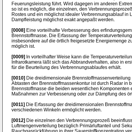
Feuerungsleistung führt. Wird dagegen im anderen Extre
so ist es möglich, die einzelnen, den Verbrennungsproze
Rostes und ein möglichst idealer Verbrennungsablauf in 
Dampfleistung möglichst exakt angepaßt werden.
[0008]
Eine vorteilhafte Verbesserung des erfindungsgem
Brennstoffmasse. Die Erfassung der Temperaturverteilun
insbesondere auf die örtlich freigesetzte Energiemeng
möglich ist.
[0009]
In vorteilhafter Weise kann die Temperaturverteilu
Infrarotkamera läßt sich das Abbrandverhalten, also in e
für die Beurteilung des Verbrennungsablaufes erhält.
[0010]
Die dreidimensionale Brennstoffmassenverteilung ka
Abtasten der Brennstoffmassenkontur ist durch Radar in 
Brennstoffmasse die beiden wesentlichen Komponenten er
Maßnahmen zur Verbesserung oder zur Dämpfung des örtl
[0011]
Die Erfassung der dreidimensionalen Brennstoffma
verschiedenen Winkeln ermöglicht werden.
[0012]
Die einzelnen den Verbrennungsprozeß beeinfluss
Luftmengenverteilung bezüglich Primärluftanteil und Sek
Rauchgasrückführung in ihrer Sauerstoffkonzentration v