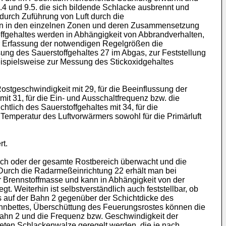
4 und 9.5. die sich bildende Schlacke ausbrennt und
durch Zuführung von Luft durch die
gen in den einzelnen Zonen und deren Zusammensetzung
fgehaltes werden in Abhängigkeit von Abbrandverhalten,
r Erfassung der notwendigen Regelgrößen die
ung des Sauerstoffgehaltes 27 im Abgas, zur Feststellung
eispielsweise zur Messung des Stickoxidgehaltes
ostgeschwindigkeit mit 29, für die Beeinflussung der
t 31, für die Ein- und Ausschaltfrequenz bzw. die
htlich des Sauerstoffgehaltes mit 34, für die
Temperatur des Luftvorwärmers sowohl für die Primärluft
rt.
ch oder der gesamte Rostbereich überwacht und die
 Durch die Radarmeßeinrichtung 22 erhält man bei
r Brennstoffmasse und kann in Abhängigkeit von der
 Weiterhin ist selbstverständlich auch feststellbar, ob
es auf der Bahn 2 gegenüber der Schichtdicke des
ennbettes, Überschüttung des Feuerungsrostes können die
Bahn 2 und die Frequenz bzw. Geschwindigkeit der
neten Schlackenwalze geregelt werden, die je nach