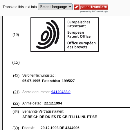
Translate this text into
(19)
(12)
(43)
Veröffentlichungstag:
05.07.1995
Patentblatt 1995/27
(21)
Anmeldenummer:
94120438.0
(22)
Anmeldetag:
22.12.1994
(84)
Benannte Vertragsstaaten:
AT BE CH DE DK ES FR GB IT LI LU NL PT SE
(30)
Priorität:
29.12.1993
DE 4344906