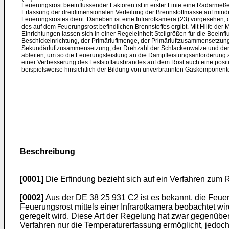
Feuerungsrost beeinflussender Faktoren ist in erster Linie eine Radarmeße
Erfassung der dreidimensionalen Verteilung der Brennstoffmasse auf min
Feuerungsrostes dient. Daneben ist eine Infrarotkamera (23) vorgesehen,
des auf dem Feuerungsrost befindlichen Brennstoffes ergibt. Mit Hilfe de
Einrichtungen lassen sich in einer Regeleinheit Stellgrößen für die Beeinf
Beschickeinrichtung, der Primärluftmenge, der Primärluftzusammensetzun
Sekundärluftzusammensetzung, der Drehzahl der Schlackenwalze und der
ableiten, um so die Feuerungsleistung an die Dampfleistungsanforderung
einer Verbesserung des Feststoffausbrandes auf dem Rost auch eine posit
beispielsweise hinsichtlich der Bildung von unverbrannten Gaskomponent
Beschreibung
[0001]
Die Erfindung bezieht sich auf ein Verfahren zum 
[0002]
Aus der DE 38 25 931 C2 ist es bekannt, die Feue
Feuerungsrost mittels einer Infrarotkamera beobachtet wi
geregelt wird. Diese Art der Regelung hat zwar gegenüber
Verfahren nur die Temperaturerfassung ermöglicht, jedoc