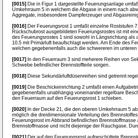
[0015]
Die in Figur 1 dargestellte Feuerungsanlage umfa
Umkehrraum 5 in welchem die Abgase in einem nach abwär
Aggregate, insbesondere Dampferzeuger und Abgasreini
[0016]
Der Feuerungsrost 1 umfaßt einzelne Roststufen 7,
Rückschubrost ausgebildeten Feuerungsrostes ist mit eine
des Feuerungsrostes 1 sind sowohl in Längsrichtung als a
10.5 mit Primärluft beaufschlagt werden. Am Ende des Fe
welchen gegebenenfalls auch die schwereren im unteren
[0017]
In den Feuerraum 3 sind meherere Reihen von Sekun
Schwebe befindlicher Brennstoffteile sorgen.
[0018]
Diese Sekundärluftdüsenreihen sind getrennt regel
[0019]
Die Beschickeinrichtung 2 umfaßt einen Aufgabetr
gegebenenfalls unabhängig voneinander regelbare Beschi
den Feuerraum auf den Feuerungsrost 1 schieben.
[0020]
In der Decke 21, die den oberen Umkehrraum 5 absc
möglich die dreidimensionale Verteilung des Brennstoffes
Feuerungsrost im Abbrand befindlichen Brennstoffmasse a
Brennstoffmasse und nicht diejenige der Rauchgase. Durc
[0021]
Der auf den Feuerungsrost aufgeschüttete Brennst