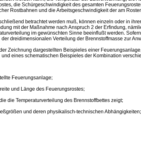
tes, die Schürgeschwindigkeit des gesamten Feuerungsrostes,
icher Rostbahnen und die Arbeitsgeschwindigkeit der am Rost
abschließend betrachtet werden muß, können einzeln oder in i
indung mit der Maßnahme nach Anspruch 2 der Erfindung, nämli
aturverteilung im gewünschten Sinne beeinflußt werden. Sofer
g der dreidimensionalen Verteilung der Brennstoffmasse zur A
der Zeichnung dargestellten Beispieles einer Feuerungsanlag
 und eines schematischen Beispieles der Kombination verschie
stellte Feuerungsanlage;
reite und Länge des Feuerungsrostes;
ie die Temperaturverteilung des Brennstoffbettes zeigt;
Meßgrößen und deren physikalisch-technischen Abhängigkeiten