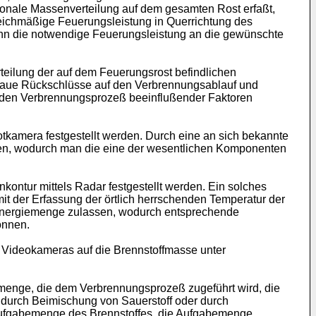
ionale Massenverteilung auf dem gesamten Rost erfaßt,
leichmäßige Feuerungsleistung in Querrichtung des
kann die notwendige Feuerungsleistung an die gewünschte
teilung der auf dem Feuerungsrost befindlichen
enaue Rückschlüsse auf den Verbrennungsablauf und
 den Verbrennungsprozeß beeinflußender Faktoren
otkamera festgestellt werden. Durch eine an sich bekannte
ellen, wodurch man die eine der wesentlichen Komponenten
kontur mittels Radar festgestellt werden. Ein solches
t der Erfassung der örtlich herrschenden Temperatur der
 Energiemenge zulassen, wodurch entsprechende
önnen.
 Videokameras auf die Brennstoffmasse unter
menge, die dem Verbrennungsprozeß zugeführt wird, die
e durch Beimischung von Sauerstoff oder durch
 Aufgabemenge des Brennstoffes, die Aufgabemenge