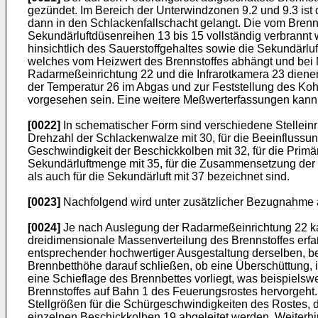
gezündet. Im Bereich der Unterwindzonen 9.2 und 9.3 ist
dann in den Schlackenfallschacht gelangt. Die vom Brenn
Sekundärluftdüsenreihen 13 bis 15 vollständig verbran
hinsichtlich des Sauerstoffgehaltes sowie die Sekundär
welches vom Heizwert des Brennstoffes abhängt und bei 
Radarmeßeinrichtung 22 und die Infrarotkamera 23 dienen
der Temperatur 26 im Abgas und zur Feststellung des Ko
vorgesehen sein. Eine weitere Meßwerterfassungen kann 
[0022]
In schematischer Form sind verschiedene Stelleinri
Drehzahl der Schlackenwalze mit 30, für die Beeinflussu
Geschwindigkeit der Beschickkolben mit 32, für die Primär
Sekundärluftmenge mit 35, für die Zusammensetzung der Se
als auch für die Sekundärluft mit 37 bezeichnet sind.
[0023]
Nachfolgend wird unter zusätzlicher Bezugnahme au
[0024]
Je nach Auslegung der Radarmeßeinrichtung 22 ka
dreidimensionale Massenverteilung des Brennstoffes erfa
entsprechender hochwertiger Ausgestaltung derselben, be
Brennbetthöhe darauf schließen, ob eine Überschüttung, i
eine Schieflage des Brennbettes vorliegt, was beispielsw
Brennstoffes auf Bahn 1 des Feuerungsrostes hervorgeht
Stellgrößen für die Schürgeschwindigkeiten des Rostes, 
einzelnen Beschickkolben 19 abgeleitet werden. Weiterhi