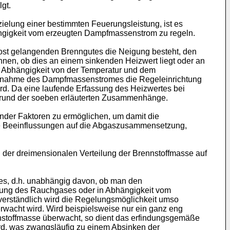
gt.
elung einer bestimmten Feuerungsleistung, ist es
ängigkeit vom erzeugten Dampfmassenstrom zu regeln.
rost gelangenden Brenngutes die Neigung besteht, den
nnen, ob dies an einem sinkenden Heizwert liegt oder an
 Abhängigkeit von der Temperatur und dem
bnahme des Dampfmassenstromes die Regeleinrichtung
d. Da eine laufende Erfassung des Heizwertes bei
grund der soeben erläuterten Zusammenhänge.
ender Faktoren zu ermöglichen, um damit die
de Beeinflussungen auf die Abgaszusammensetzung,
 der dreimensionalen Verteilung der Brennstoffmasse auf
s, d.h. unabhängig davon, ob man den
zung des Rauchgases oder in Abhängigkeit vom
tverständlich wird die Regelungsmöglichkeit umso
rwacht wird. Wird beispielsweise nur ein ganz eng
nnstoffmasse überwacht, so dient das erfindungsgemäße
ird, was zwangsläufig zu einem Absinken der