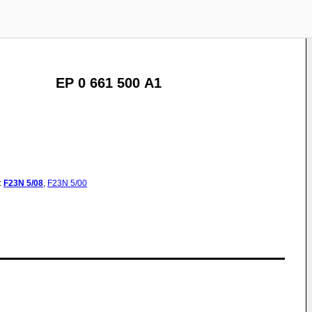
EP 0 661 500 A1
:
F23N
5/08
,
F23N
5/00