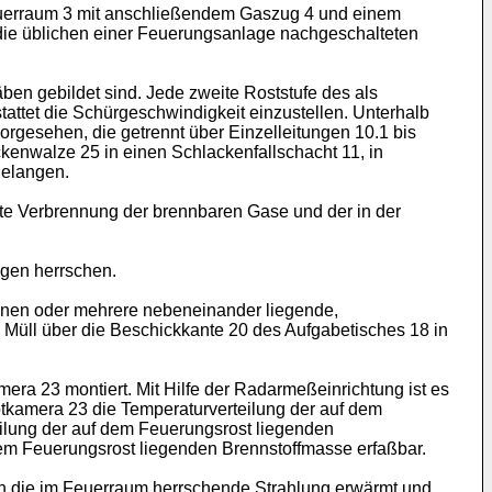
Feuerraum 3 mit anschließendem Gaszug 4 und einem
die üblichen einer Feuerungsanlage nachgeschalteten
en gebildet sind. Jede zweite Roststufe des als
attet die Schürgeschwindigkeit einzustellen. Unterhalb
orgesehen, die getrennt über Einzelleitungen 10.1 bis
kenwalze 25 in einen Schlackenfallschacht 11, in
gelangen.
lte Verbrennung der brennbaren Gase und der in der
ngen herrschen.
einen oder mehrere nebeneinander liegende,
Müll über die Beschickkante 20 des Aufgabetisches 18 in
ra 23 montiert. Mit Hilfe der Radarmeßeinrichtung ist es
otkamera 23 die Temperaturverteilung der auf dem
eilung der auf dem Feuerungsrost liegenden
dem Feuerungsrost liegenden Brennstoffmasse erfaßbar.
ch die im Feuerraum herrschende Strahlung erwärmt und