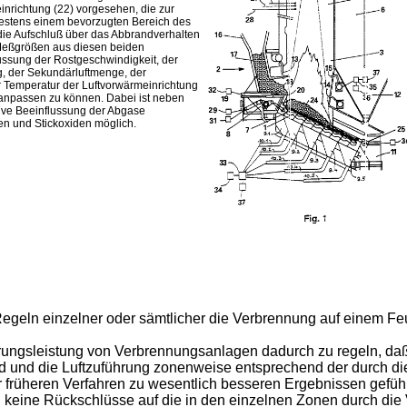
inrichtung (22) vorgesehen, die zur
destens einem bevorzugten Bereich des
 die Aufschluß über das Abbrandverhalten
r Meßgrößen aus diesen beiden
lussung der Rostgeschwindigkeit, der
g, der Sekundärluftmenge, der
 Temperatur der Luftvorwärmeinrichtung
 anpassen zu können. Dabei ist neben
ive Beeinflussung der Abgase
en und Stickoxiden möglich.
Regeln einzelner oder sämtlicher die Verbrennung auf einem Fe
rungsleistung von Verbrennungsanlagen dadurch zu regeln, da
rd und die Luftzuführung zonenweise entsprechend der durch die
 früheren Verfahren zu wesentlich besseren Ergebnissen geführt
h keine Rückschlüsse auf die in den einzelnen Zonen durch die