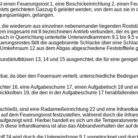
ßt einen Feuerungsrost 1, eine Beschickeinrichtung 2, einen 
ts gerichteten Gaszug 6 geleitet werden, von dem aus sie in 
gungsanlagen, gelangen.
 die wiederum aus einzelnen nebeneinander liegenden Roststäb
m insgesamt mit 8 bezeichneten Antrieb verbunden, der es gest
uch in Querrichtung unterteilte Unterwindkammern 9.1 bis 9.5 v
uerungsrostes fällt die ausgebrannte Schlacke über eine Schlac
 Umkehrraum 12 aus dem Abgas abgeschiedene Feststoffteile 
därluftdüsen 13, 14 und 15 ausgerichtet, die für eine gerege
bar, da über den Feuerraum verteilt, unterschiedliche Bedingu
ichter 16, eine Aufgabeschurre 17, einen Aufgabetisch 18 und 
ckkolben 19, die den in der Aufgabeschurre 17 herabfallenden 
hließt, sind eine Radarmeßeinrichtung 22 und eine Infrarotkame
 auf dem Feuerungsrost festzustellen, während durch die Infrar
ufgezeigt wird. Hierbei handelt es sich um die Temperaturvert
h diese Infrarotkamera ist also das Abbrandverhalten der auf 
off 24 wird durch die Unterwindzone 9.1 vorgetrocknet und dur