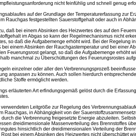
fleistungsanforderung nicht feinfühlig und schnell genug erfol
ablaufes auf der Grundlage der Temperaturerfassung zur Erzi
 im Rauchgas festgestellten Sauerstoffgehalt oder auch in Abh
zu, daß bei einem Absinken des Heizwertes des auf den Feuer
rstoffgehalt im Abgas so kann der Regelmechanismus nicht erke
, so daß die Aufgabemenge erhöht wird. Bei der Regelung in
bei einem Absinken der Rauchgastemperatur und bei einer A
en Feuerungsrost gelangt, so daß die Aufgabemenge erhöht wir
eshalb manchmal zu Überschüttungen des Feuerungsrostes auf
egeln einzelner oder aller den Verbrennungsprozeß beeinfluss
rung anpassen zu können. Auch sollen hierdurch entsprechen
liche Stoffe ermöglicht werden.
gs erläuterten Art erfindungsgemäß gelöst durch die Erfassung
tes.
verwendeten Leitgröße zur Regelung des Verbrennungsablaufe
 im Rauchgas, in Abhängigkeit von der Sauerstoffzusammenset
durch die Verbrennung freigesetzte Energie abzuleiten. Selbs
dessen dreidimensionale Massenverteilung des Brennstoffes übe
nngutes hinsichtlich der dreidimensionalen Verteilung der Bre
r Rost bei einem Absinken des Heizwertes nicht überschüttet w