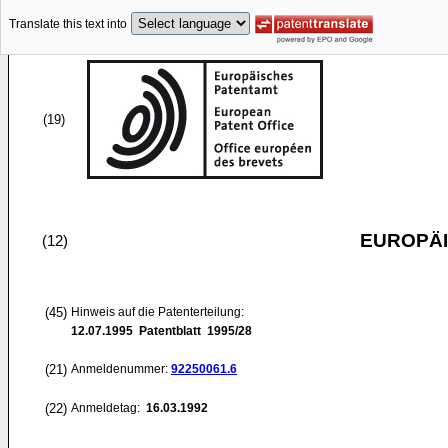
Translate this text into
(19)
EUROPÄI
(12)
(45)
Hinweis auf die Patenterteilung:
12.07.1995
Patentblatt 1995/28
(21)
Anmeldenummer:
92250061.6
(22)
Anmeldetag:
16.03.1992