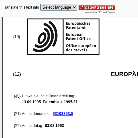
Translate this text into
(19)
EUROPÄI
(12)
(45)
Hinweis auf die Patenterteilung:
13.09.1995
Patentblatt 1995/37
(21)
Anmeldenummer:
93103393.0
(22)
Anmeldetag:
03.03.1993