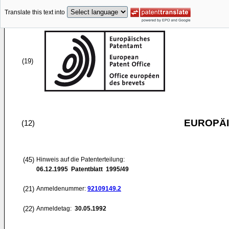
Translate this text into
(19)
EUROPÄI
(12)
(45)
Hinweis auf die Patenterteilung:
06.12.1995
Patentblatt 1995/49
(21)
Anmeldenummer:
92109149.2
(22)
Anmeldetag:
30.05.1992