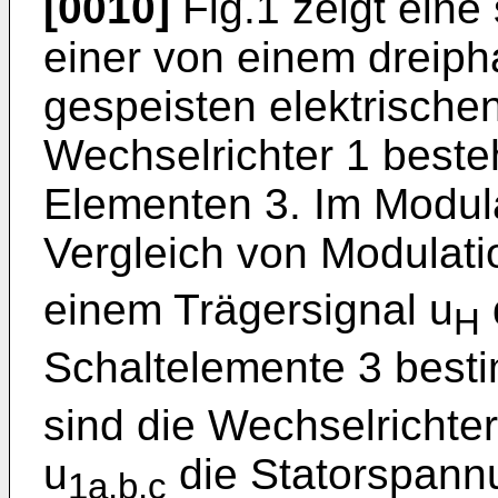
[0010]
Fig.1 zeigt eine
einer von einem dreiph
gespeisten elektrische
Wechselrichter 1 beste
Elementen 3. Im Modul
Vergleich von Modulati
einem Trägersignal u
H
Schaltelemente 3 best
sind die Wechselricht
u
die Statorspannu
1a,b,c