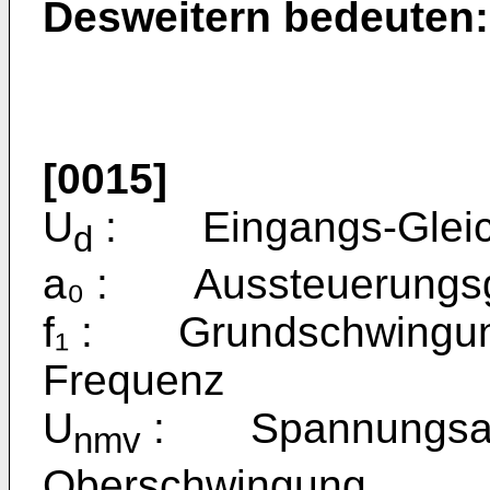
Desweitern bedeuten:
[0015]
U
: Eingangs-Gleic
d
a₀ : Aussteuerungsgr
f₁ : Grundschwingun
Frequenz
U
: Spannungsamp
nmv
Oberschwingung