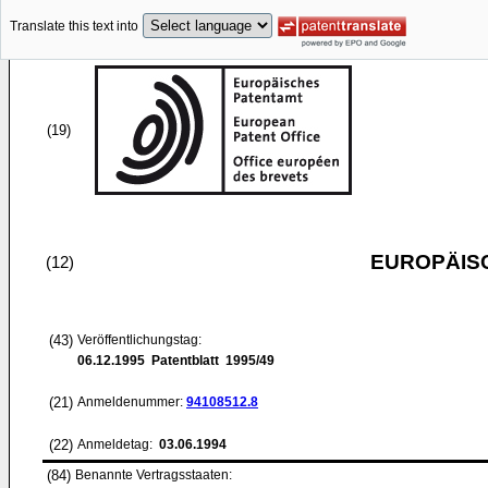
Translate this text into
(19)
EUROPÄIS
(12)
(43)
Veröffentlichungstag:
06.12.1995
Patentblatt 1995/49
(21)
Anmeldenummer:
94108512.8
(22)
Anmeldetag:
03.06.1994
(84)
Benannte Vertragsstaaten: