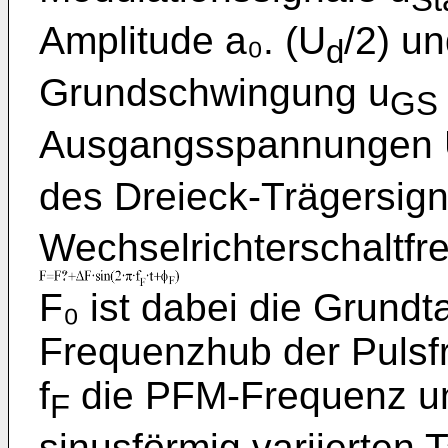
St
Amplitude a₀. (U
/2) un
d
Grundschwingung u
GS
Ausgangsspannungen
des Dreieck-Trägersign
Wechselrichterschaltfr
F₀ ist dabei die Grundt
Frequenzhub der Pulsf
f
die PFM-Frequenz u
F
sinusförmig variierten 