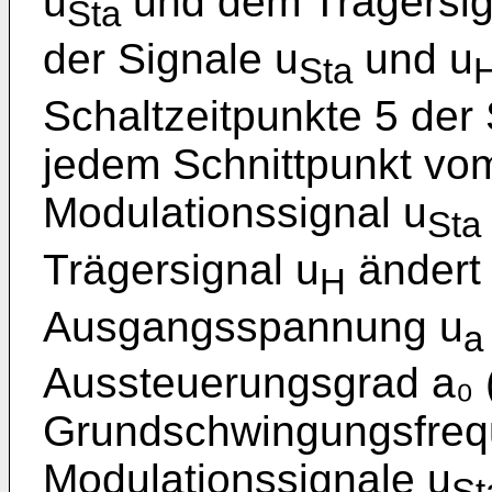
u
und dem Trägersig
Sta
der Signale u
und u
Sta
Schaltzeitpunkte 5 der
jedem Schnittpunkt vo
Modulationssignal u
Sta
Trägersignal u
ändert 
H
Ausgangsspannung u
a
Aussteuerungsgrad a₀ 
Grundschwingungsfrequ
Modulationssignale u