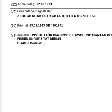
(22)
Anmeldetag:
22.10.1993
(84)
Benannte Vertragsstaaten:
AT BE CH DE DK ES FR GB GR IE IT LI LU MC NL PT SE
(30)
Priorität:
13.01.1993
DE 4301871
(71)
Anmelder:
INSTITUT FÜR DIAGNOSTIKFORSCHUNG GmbH AN DE
FREIEN UNIVERSITÄT BERLIN
D-14050 Berlin (DE)