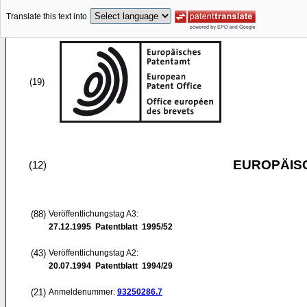
Translate this text into
(19)
EUROPÄIS
(12)
(88)
Veröffentlichungstag A3:
27.12.1995
Patentblatt 1995/52
(43)
Veröffentlichungstag A2:
20.07.1994
Patentblatt 1994/29
(21)
Anmeldenummer:
93250286.7