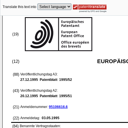
Translate this text into
(19)
EUROPÄIS
(12)
(88)
Veröffentlichungstag A3:
27.12.1995
Patentblatt 1995/52
(43)
Veröffentlichungstag A2:
20.12.1995
Patentblatt 1995/51
(21)
Anmeldenummer:
95106616.6
(22)
Anmeldetag:
03.05.1995
(84)
Benannte Vertragsstaaten: