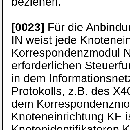
beziehen.
[0023]
Für die Anbindu
IN weist jede Knotenei
Korrespondenzmodul NA
erforderlichen Steuerf
in dem Informationsnet
Protokolls, z.B. des X40
dem Korrespondenzmod
Knoteneinrichtung KE is
Knotenidentifikatoren K