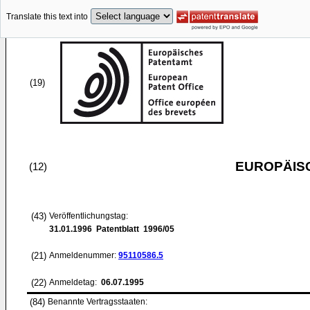
Translate this text into
(19)
EUROPÄIS
(12)
(43)
Veröffentlichungstag:
31.01.1996
Patentblatt 1996/05
(21)
Anmeldenummer:
95110586.5
(22)
Anmeldetag:
06.07.1995
(84)
Benannte Vertragsstaaten: