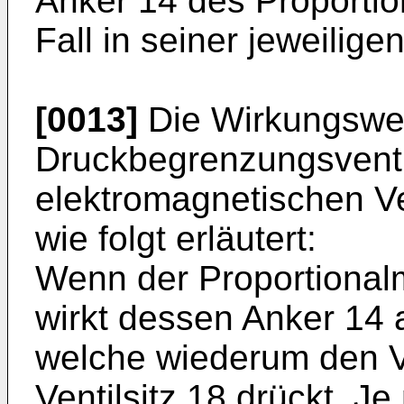
Anker 14 des Proporti
Fall in seiner jeweilige
[0013]
Die Wirkungswei
Druckbegrenzungsventil
elektromagnetischen Ve
wie folgt erläutert:
Wenn der Proportional
wirkt dessen Anker 14 
welche wiederum den V
Ventilsitz 18 drückt. J