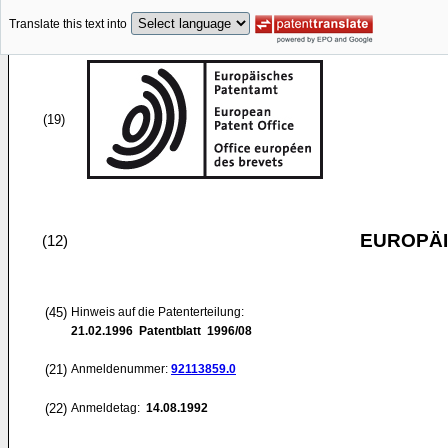
Translate this text into
(19)
EUROPÄI
(12)
(45)
Hinweis auf die Patenterteilung:
21.02.1996
Patentblatt 1996/08
(21)
Anmeldenummer:
92113859.0
(22)
Anmeldetag:
14.08.1992