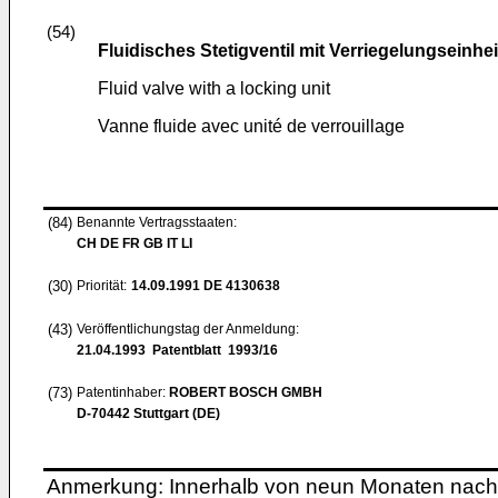
(54)
Fluidisches Stetigventil mit Verriegelungseinhei
Fluid valve with a locking unit
Vanne fluide avec unité de verrouillage
(84)
Benannte Vertragsstaaten:
CH DE FR GB IT LI
(30)
Priorität:
14.09.1991
DE 4130638
(43)
Veröffentlichungstag der Anmeldung:
21.04.1993
Patentblatt 1993/16
(73)
Patentinhaber:
ROBERT BOSCH GMBH
D-70442 Stuttgart (DE)
Anmerkung: Innerhalb von neun Monaten nach 