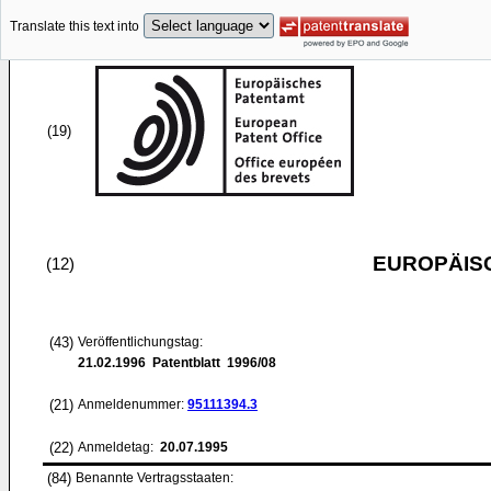
Translate this text into
(19)
EUROPÄIS
(12)
(43)
Veröffentlichungstag:
21.02.1996
Patentblatt 1996/08
(21)
Anmeldenummer:
95111394.3
(22)
Anmeldetag:
20.07.1995
(84)
Benannte Vertragsstaaten: