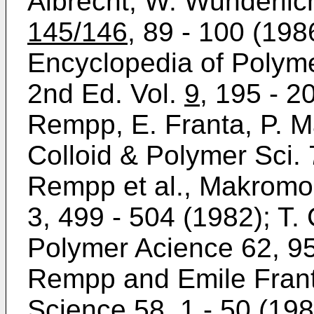
Albrecht, W. Wunderli
145/146
, 89 - 100 (1986
Encyclopedia of Polym
2nd Ed. Vol.
9
, 195 - 2
Rempp, E. Franta, P. M
Colloid & Polymer Sci. 
Rempp et al., Makrom
3, 499 - 504 (1982); T.
Polymer Acience 62, 95
Rempp and Emile Frant
Science 58, 1 - 50 (19