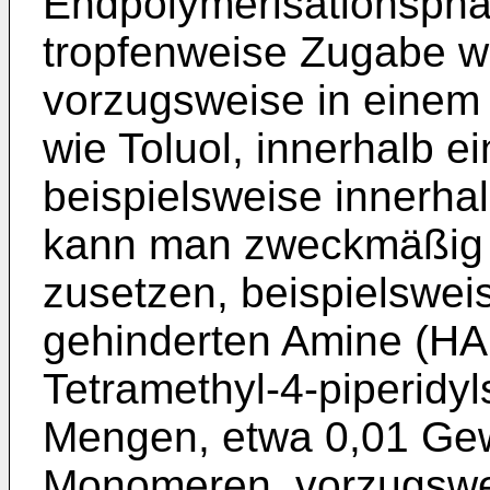
Endpolymerisationspha
tropfenweise Zugabe wei
vorzugsweise in einem
wie Toluol, innerhalb e
beispielsweise innerha
kann man zweckmäßig n
zusetzen, beispielswei
gehinderten Amine (HAL
Tetramethyl-4-piperidyl
Mengen, etwa 0,01 Gew
Monomeren, vorzugswei