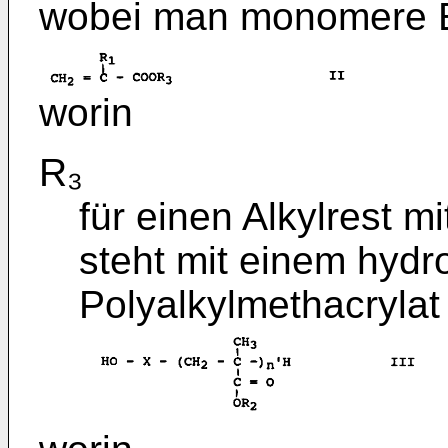
wobei man monomere Es
worin
R₃
für einen Alkylrest m
steht mit einem hydr
Polyalkylmethacrylat 