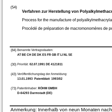
(54)
Verfahren zur Herstellung von Polyalkylmeth
Process for the manufacture of polyalkylmethacr
Procédé de préparation de macromonomères de pol
(84)
Benannte Vertragsstaaten:
AT BE CH DE DK ES FR GB IT LI NL SE
(30)
Priorität:
02.07.1991
DE 4121811
(43)
Veröffentlichungstag der Anmeldung:
13.01.1993
Patentblatt 1993/02
(73)
Patentinhaber:
RÖHM GMBH
D-64293 Darmstadt (DE)
Anmerkung: Innerhalb von neun Monaten nach 