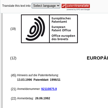
Translate this text into
(19)
EUROPÄI
(12)
(45)
Hinweis auf die Patenterteilung:
13.03.1996
Patentblatt 1996/11
(21)
Anmeldenummer:
92110875.9
(22)
Anmeldetag:
26.06.1992