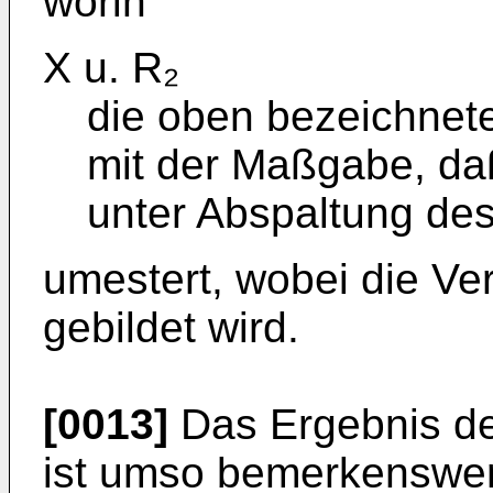
worin
X u. R₂
die oben bezeichnet
mit der Maßgabe, daß
unter Abspaltung de
umestert, wobei die Ve
gebildet wird.
[0013]
Das Ergebnis de
ist umso bemerkenswert