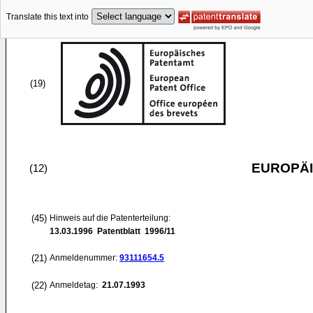
Translate this text into
(19)
EUROPÄI
(12)
(45)
Hinweis auf die Patenterteilung:
13.03.1996
Patentblatt 1996/11
(21)
Anmeldenummer:
93111654.5
(22)
Anmeldetag:
21.07.1993