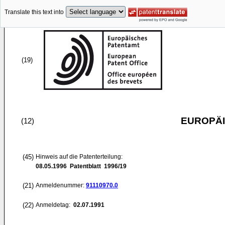
Translate this text into
(19)
EUROPÄI
(12)
(45)
Hinweis auf die Patenterteilung:
08.05.1996
Patentblatt 1996/19
(21)
Anmeldenummer:
91110970.0
(22)
Anmeldetag:
02.07.1991