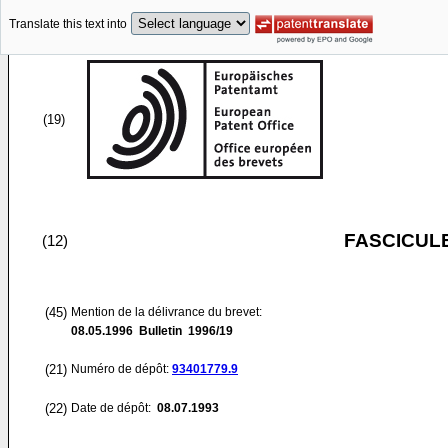
Translate this text into
(19)
FASCICUL
(12)
(45)
Mention de la délivrance du brevet:
08.05.1996
Bulletin 1996/19
(21)
Numéro de dépôt:
93401779.9
(22)
Date de dépôt:
08.07.1993