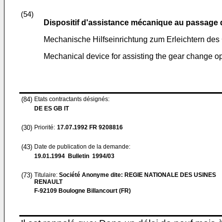
(54)
Dispositif d'assistance mécanique au passage 
Mechanische Hilfseinrichtung zum Erleichtern de
Mechanical device for assisting the gear change o
(84)
Etats contractants désignés:
DE ES GB IT
(30)
Priorité:
17.07.1992
FR 9208816
(43)
Date de publication de la demande:
19.01.1994
Bulletin 1994/03
(73)
Titulaire:
Société Anonyme dite: REGIE NATIONALE DES USINES
RENAULT
F-92109 Boulogne Billancourt (FR)