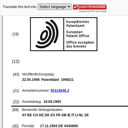
Translate this text into
(19)
(12)
(43)
Veröffentlichungstag:
22.05.1996
Patentblatt 1996/21
(21)
Anmeldenummer:
95114646.3
(22)
Anmeldetag:
18.09.1995
(84)
Benannte Vertragsstaaten:
AT BE CH DE DK ES FR GB IE IT LI NL SE
(30)
Priorität:
17.11.1994
DE 4440890