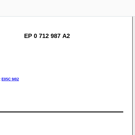
EP 0 712 987 A2
:
E05C
9/02