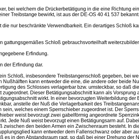
r, bei welchem die Drückerbetätigung in die eine Richtung ein
iner Treibstange bewirkt, ist aus der DE-OS 40 41 537 bekannt
die nur beschränkte Verwendbarkeit. Ein derartiges Schloß kan
in gattungsgemäßes Schloß gebrauchsvorteilhaft weiterzubilde
angegebene Erfindung.
n der Erfindung dar.
ein Schloß, insbesondere Treibstangenschloß gegeben, bei wel
n Nußhälften kann entweder die eine, die andere oder beide Nu
rtigung des Schlosses verlagerbar bzw. umsteckbar, so daß die
tt zugeordnet. Dieser Betätigungsabschnitt kann als Vorsprung 
tigungsabschnitt wirkt. In einer bevorzugten Weiterbildung der
enkbar, anstelle der Nuß die Verlagerbarkeit des Treibstangenan
 sein, welches einem Sperrschieber zugeordnet ist. Der Sper
ieber weist bevorzugt zwei gabelförmig angeordnete Sperrzink
kt. Jede Nuß weist bevorzugt einen Betätigungsarm auf. Dabei 
aß zwischen den beiden Armen ein Zwischenraum besteht. In d
upplungsglied kann entweder dem Fallenschwanz oder aber au
ß es in den Abstandsraum ragt, so daß bei einer Drehung der 