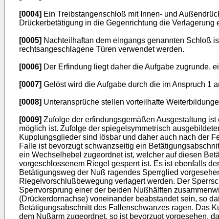
[0004]
Ein Treibstangenschloß mit Innen- und Außendrücke
Drückerbetätigung in die Gegenrichtung die Verlagerung e
[0005]
Nachteilhaftan dem eingangs genannten Schloß ist 
rechtsangeschlagene Türen verwendet werden.
[0006]
Der Erfindung liegt daher die Aufgabe zugrunde, e
[0007]
Gelöst wird die Aufgabe durch die im Anspruch 1 
[0008]
Unteransprüche stellen vorteilhafte Weiterbildunge
[0009]
Zufolge der erfindungsgemäßen Ausgestaltung ist 
möglich ist. Zufolge der spiegelsymmetrisch ausgebildete
Kupplungsglieder sind lösbar und daher auch nach der Fe
Falle ist bevorzugt schwanzseitig ein Betätigungsabschni
ein Wechselhebel zugeordnet ist, welcher auf diesen Betä
vorgeschlossenem Riegel gesperrt ist. Es ist ebenfalls d
Betätigungsweg der Nuß ragendes Sperrglied vorgesehen
Riegelvorschlußbewegung verlagert werden. Der Sperrsch
Sperrvorsprung einer der beiden Nußhälften zusammenwir
(Drückerdornachse) voneinander beabstandet sein, so d
Betätigungsabschnitt des Fallenschwanzes ragen. Das K
dem Nußarm zugeordnet, so ist bevorzugt vorgesehen, da