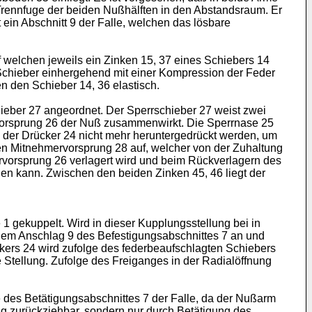
r Trennfuge der beiden Nußhälften in den Abstandsraum. Er
ein Abschnitt 9 der Falle, welchen das lösbare
 welchen jeweils ein Zinken 15, 37 eines Schiebers 14
 Schieber einhergehend mit einer Kompression der Feder
n den Schieber 14, 36 elastisch.
eber 27 angeordnet. Der Sperrschieber 27 weist zwei
errvorsprung 26 der Nuß zusammenwirkt. Die Sperrnase 25
n der Drücker 24 nicht mehr heruntergedrückt werden, um
nen Mitnehmervorsprung 28 auf, welcher von der Zuhaltung
rvorsprung 26 verlagert wird und beim Rückverlagern des
den kann. Zwischen den beiden Zinken 45, 46 liegt der
e 1 gekuppelt. Wird in dieser Kupplungsstellung bei in
an dem Anschlag 9 des Befestigungsabschnittes 7 an und
ckers 24 wird zufolge des federbeaufschlagten Schiebers
ne Stellung. Zufolge des Freiganges in der Radialöffnung
des Betätigungsabschnittes 7 der Falle, da der Nußarm
gung zurückziehbar, sondern nur durch Betätigung des