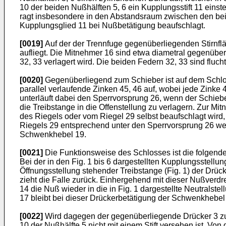
10 der beiden Nußhälften 5, 6 ein Kupplungsstift 11 einst
ragt insbesondere in den Abstandsraum zwischen den beide
Kupplungsglied 11 bei Nußbetätigung beaufschlagt.
[0019]
Auf der der Trennfuge gegenüberliegenden Stirnflä
aufliegt. Die Mitnehmer 16 sind etwa diametral gegenübe
32, 33 verlagert wird. Die beiden Federn 32, 33 sind flu
[0020]
Gegenüberliegend zum Schieber ist auf dem Schloß
parallel verlaufende Zinken 45, 46 auf, wobei jede Zinke
unterläuft dabei den Sperrvorsprung 26, wenn der Schiebe
die Treibstange in die Offenstellung zu verlagern. Zur M
des Riegels oder vom Riegel 29 selbst beaufschlagt wird
Riegels 29 entsprechend unter den Sperrvorsprung 26 weg
Schwenkhebel 19.
[0021]
Die Funktionsweise des Schlosses ist die folgende
Bei der in den Fig. 1 bis 6 dargestellten Kupplungsstellun
Öffnungsstellung stehender Treibstange (Fig. 1) der Drück
zieht die Falle zurück. Einhergehend mit dieser Nußverd
14 die Nuß wieder in die in Fig. 1 dargestellte Neutralste
17 bleibt bei dieser Drückerbetätigung der Schwenkhebe
[0022]
Wird dagegen der gegenüberliegende Drücker 3 zus
10 der Nußhälfte 5 nicht mit einem Stift versehen ist. Von