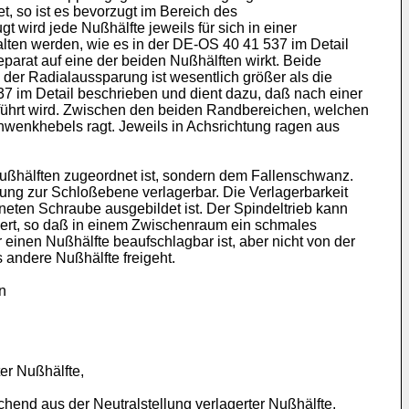
, so ist es bevorzugt im Bereich des
wird jede Nußhälfte jeweils für sich in einer
alten werden, wie es in der DE-OS 40 41 537 im Detail
eparat auf eine der beiden Nußhälften wirkt. Beide
der Radialaussparung ist wesentlich größer als die
37 im Detail beschrieben und dient dazu, daß nach einer
geführt wird. Zwischen den beiden Randbereichen, welchen
chwenkhebels ragt. Jeweils in Achsrichtung ragen aus
Nußhälften zugeordnet ist, sondern dem Fallenschwanz.
ung zur Schloßebene verlagerbar. Die Verlagerbarkeit
eten Schraube ausgebildet ist. Der Spindeltrieb kann
gert, so daß in einem Zwischenraum ein schmales
 einen Nußhälfte beaufschlagbar ist, aber nicht von der
 andere Nußhälfte freigeht.
n
er Nußhälfte,
hend aus der Neutralstellung verlagerter Nußhälfte,