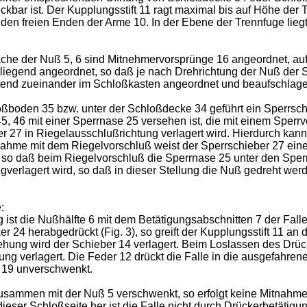
eckbar ist. Der Kupplungsstift 11 ragt maximal bis auf Höhe de
n freien Enden der Arme 10. In der Ebene der Trennfuge liegt 
che der Nuß 5, 6 sind Mitnehmervorsprünge 16 angeordnet, auf
rliegend angeordnet, so daß je nach Drehrichtung der Nuß der
chtend zueinander im Schloßkasten angeordnet und beaufschlage
boden 35 bzw. unter der Schloßdecke 34 geführt ein Sperrschi
 45, 46 mit einer Sperrnase 25 versehen ist, die mit einem Sp
r 27 in Riegelausschlußrichtung verlagert wird. Hierdurch kan
itnahme mit dem Riegelvorschluß weist der Sperrschieber 27 ei
, so daß beim Riegelvorschluß die Sperrnase 25 unter den Sper
verlagert wird, so daß in dieser Stellung die Nuß gedreht wer
:
g ist die Nußhälfte 6 mit dem Betätigungsabschnitten 7 der Fall
er 24 herabgedrückt (Fig. 3), so greift der Kupplungsstift 11 
rehung wird der Schieber 14 verlagert. Beim Loslassen des Drü
llung verlagert. Die Feder 12 drückt die Falle in die ausgefahre
l 19 unverschwenkt.
ammen mit der Nuß 5 verschwenkt, so erfolgt keine Mitnahme 
 dieser Schloßseite her ist die Falle nicht durch Drückerbetäti