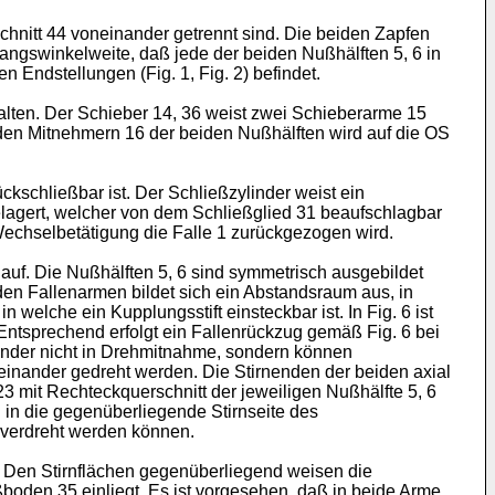
hnitt 44 voneinander getrennt sind. Die beiden Zapfen
fangswinkelweite, daß jede der beiden Nußhälften 5, 6 in
 Endstellungen (Fig. 1, Fig. 2) befindet.
halten. Der Schieber 14, 36 weist zwei Schieberarme 15
en Mitnehmern 16 der beiden Nußhälften wird auf die OS
kschließbar ist. Der Schließzylinder weist ein
elagert, welcher von dem Schließglied 31 beaufschlagbar
Wechselbetätigung die Falle 1 zurückgezogen wird.
uf. Die Nußhälften 5, 6 sind symmetrisch ausgebildet
den Fallenarmen bildet sich ein Abstandsraum aus, in
welche ein Kupplungsstift einsteckbar ist. In Fig. 6 ist
t. Entsprechend erfolgt ein Fallenrückzug gemäß Fig. 6 bei
nander nicht in Drehmitnahme, sondern können
nander gedreht werden. Die Stirnenden der beiden axial
3 mit Rechteckquerschnitt der jeweiligen Nußhälfte 5, 6
 in die gegenüberliegende Stirnseite des
r verdreht werden können.
r. Den Stirnflächen gegenüberliegend weisen die
boden 35 einliegt. Es ist vorgesehen, daß in beide Arme