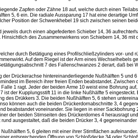
egende Zapfen oder Zähne 18 auf, welche durch einen Teilabsc
ften 5, 6 ein. Die radiale Aussparung 17 hat eine derartige Um
lcher Position der Schwenkhebel 19 sich zwischen seinen beiden
d jeweils durch einen abgefederten Schieber 14, 36 aufrechter
Hinsichtlich des Zusammenwirkens von Schiebern 14, 36 mit d
cher durch Betätigung eines Profilschließzylinders vor- und rüc
ammenwirkt. Auf dem Riegel ist der Arm eines Wechselhebels g
Betätigungsabschnitt 7 des Fallenschwanzes 2 derart, daß bei 
 der Drückerachse hintereinanderliegende Nußhälften 5 und 6 a
umindest im Bereich ihrer freien Enden beabstandet. Zwischen 
lle 1 ragt. Jeder der beiden Arme 10 weist eine Bohrung auf, in 
. 7 ist der Kupplungsstift 11 in die linke Nußhälfte 5 eingesteck
ng des Drükkers 3. Die beiden Nußhälften 5, 6 stehen unterei
o können auch die beiden Drückerdornabschnitte 3, 4 gegenei
nd beabstandet voneinander. Sie liegen in einer Sackbohrung 2
iner der beiden Stirnseiten des Drückerdornes 4 herausragt und
rt rund ausgestaltet, daß die beiden Drücker 3, 4 gegeneinande
ußhälften 5, 6 gleiten mit einer ihrer Stirnflächen aufeinande
n einer entsprechenden Öffnung von Schloßdecke 34 oder Schloß