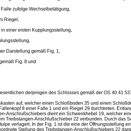
 Falle zufolge Wechselbetätigung,
m Riegel,
 in einer ersten Kupplungsstellung,
plungsstellung,
ner Darstellung gemäß Fig. 1,
 gemäß Fig. 8 und
sentlichen derjenigen des Schlosses gemäß der OS 40 41 537. 
sten auf, welcher einen Schloßboden 35 und einen Schloßdeck
allenkopf 8 einer Falle 1 und ein Riegel 29 durchtreten. Entlan
en-Anschlußschiebers dient ein Schwenkhebel 19, welcher eine
t mit dem Treibstangen-Anschlußschieber 22 verbunden. Durch 
ulpe verlagert. In der Fig. 1 ist die eine der Öffnungsstellung
zugeordnete Stellung des Treibstangen-Anschlußschiebers 22 darge