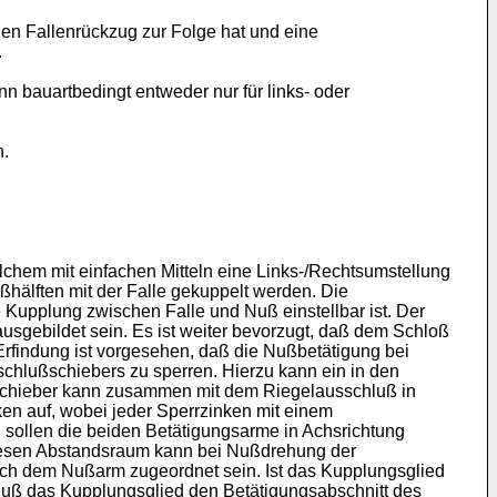
en Fallenrückzug zur Folge hat und eine
.
n bauartbedingt entweder nur für links- oder
n.
chem mit einfachen Mitteln eine Links-/Rechtsumstellung
ßhälften mit der Falle gekuppelt werden. Die
 Kupplung zwischen Falle und Nuß einstellbar ist. Der
ausgebildet sein. Es ist weiter bevorzugt, daß dem Schloß
 Erfindung ist vorgesehen, daß die Nußbetätigung bei
schlußschiebers zu sperren. Hierzu kann ein in den
rschieber kann zusammen mit dem Riegelausschluß in
en auf, wobei jeder Sperrzinken mit einem
sollen die beiden Betätigungsarme in Achsrichtung
iesen Abstandsraum kann bei Nußdrehung der
ch dem Nußarm zugeordnet sein. Ist das Kupplungsglied
Nuß das Kupplungsglied den Betätigungsabschnitt des