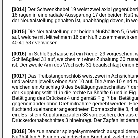
[0014]
Der Schwenkhebel 19 weist zwei axial gegenüberli
18 ragen in eine radiale Aussparung 17 der beiden Nußhäl
der Neutralstellung gehalten ist, unabhängig davon, in we
[0015]
Die Neutralstellung der beiden Nußhälften 5, 6 wir
auf, welche mit Mitnehmern 16 der Nuß zusammenwirken. 
40 41 537 verwiesen.
[0016]
Im Schloßgehäuse ist ein Riegel 29 vorgesehen, wel
Schließglied 31 auf, welches mit einer Zuhaltung 30 zus
ist. Der zweite Arm des Wechsels 31 beaufschlagt einen 
[0017]
Das Treibstangenschloß weist zwei in Achsrichtung
und weisen jeweils einen Arm 10 auf. Die Arme 10 sind z
welchen ein Anschlag 9 des Betätigungsabschnittes 7 der Fa
der Kupplungsstift 11 in die rechte Nußhälfte 6 und in Fig
Betätigung des Drückers 4 und gemäß Fig. 7 bei Betätigu
gegeneinander ohne Drehmitnahme gedreht werden. Ebens
fluchtend zueinander angeordneten Dornabschnitte 3, 4 si
ein. Es ist ein Kupplungszapfen 38 vorgesehen, der aus e
Drückerdornabschnittes 3 hineinragt. Der Zapfen ist dera
[0018]
Die zueinander spiegelsymmetrisch ausgebildeten N
Nußhälften 5, 6 einen zylindrischen Bund auf, welcher i