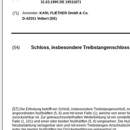
31.03.1995
DE 19511871
(71)
Anmelder:
KARL FLIETHER GmbH & Co.
D-42551 Velbert (DE)
Schloss, insbesondere Treibstangenschloss 
(54)
(57)
Die Erfindung betrifft ein Schloß, insbesondere Treibstangenschloß, m
angeordneten Nußhälften (5, 6) und mit einer Falle (1), welche von einer 
zurückziehbar ist. Zur gebrauchsvorteilhaften Weiterbildung ist ein umstel
Falle (1, 101) und einer oder beiden Nußhälften (5, 6) vorgesehen. Die Nußh
Neutralstellung verlagerbar sein und mit einem Treibstangen-Anschlußsc
jeder der beiden Nußhälften bei Drückerbetätigung verlagerbar ist.