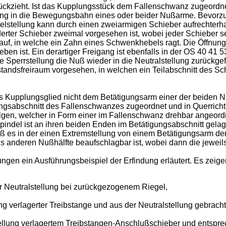
ckzieht. Ist das Kupplungsstück dem Fallenschwanz zugeordnet
ng in die Bewegungsbahn eines oder beider Nußarme. Bevorzugt 
ttelstellung kann durch einen zweiarmigen Schieber aufrechterh
ederter Schieber zweimal vorgesehen ist, wobei jeder Schieber s
uf, in welche ein Zahn eines Schwenkhebels ragt. Die Öffnung 
n ist. Ein derartiger Freigang ist ebenfalls in der OS 40 41 5
ie Sperrstellung die Nuß wieder in die Neutralstellung zurück
bstandsfreiraum vorgesehen, in welchen ein Teilabschnitt des S
as Kupplungsglied nicht dem Betätigungsarm einer der beiden 
ngsabschnitt des Fallenschwanzes zugeordnet und in Querricht
lgen, welcher in Form einer im Fallenschwanz drehbar angeordn
pindel ist an ihren beiden Enden im Betätigungsabschnitt gela
daß es in der einen Extremstellung von einem Betätigungsarm der
s anderen Nußhälfte beaufschlagbar ist, wobei dann die jeweils
gen ein Ausführungsbeispiel der Erfindung erläutert. Es zeige
r Neutralstellung bei zurückgezogenem Riegel,
ung verlagerter Treibstange und aus der Neutralstellung gebracht
tellung verlagertem Treibstangen-Anschlußschieber und entsprec