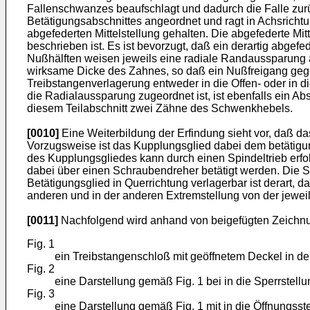
Fallenschwanzes beaufschlagt und dadurch die Falle zurü
Betätigungsabschnittes angeordnet und ragt in Achsrichtu
abgefederten Mittelstellung gehalten. Die abgefederte Mi
beschrieben ist. Es ist bevorzugt, daß ein derartig abgef
Nußhälften weisen jeweils eine radiale Randaussparung a
wirksame Dicke des Zahnes, so daß ein Nußfreigang gegebe
Treibstangenverlagerung entweder in die Offen- oder in d
die Radialaussparung zugeordnet ist, ist ebenfalls ein A
diesem Teilabschnitt zwei Zähne des Schwenkhebels.
[0010]
Eine Weiterbildung der Erfindung sieht vor, daß d
Vorzugsweise ist das Kupplungsglied dabei dem betätigu
des Kupplungsgliedes kann durch einen Spindeltrieb erfo
dabei über einen Schraubendreher betätigt werden. Die S
Betätigungsglied in Querrichtung verlagerbar ist derart, 
anderen und in der anderen Extremstellung von der jeweil
[0011]
Nachfolgend wird anhand von beigefügten Zeichnun
Fig. 1
ein Treibstangenschloß mit geöffnetem Deckel in de
Fig. 2
eine Darstellung gemäß Fig. 1 bei in die Sperrstell
Fig. 3
eine Darstellung gemäß Fig. 1 mit in die Öffnungss