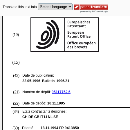
Translate this text into
(19)
(12)
(43)
Date de publication:
22.05.1996
Bulletin 1996/21
(21)
Numéro de dépôt:
95117752.6
(22)
Date de dépôt:
10.11.1995
(84)
Etats contractants désignés:
CH DE GB IT LI NL SE
(30)
Priorité:
18.11.1994
FR 9413850