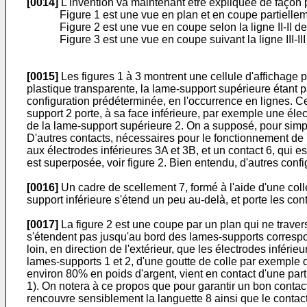
[0014]
L'invention va maintenant être expliquée de façon pl
Figure 1 est une vue en plan et en coupe partiellem
Figure 2 est une vue en coupe selon la ligne II-II de 
Figure 3 est une vue en coupe suivant la ligne III-III 
[0015]
Les figures 1 à 3 montrent une cellule d'affichage 
plastique transparente, la lame-support supérieure étant pa
configuration prédéterminée, en l'occurrence en lignes. Ce
support 2 porte, à sa face inférieure, par exemple une élec
de la lame-support supérieure 2. On a supposé, pour simplif
D'autres contacts, nécessaires pour le fonctionnement de l
aux électrodes inférieures 3A et 3B, et un contact 6, qui es
est superposée, voir figure 2. Bien entendu, d'autres confi
[0016]
Un cadre de scellement 7, formé à l'aide d'une col
support inférieure s'étend un peu au-delà, et porte les con
[0017]
La figure 2 est une coupe par un plan qui ne travers
s'étendent pas jusqu'au bord des lames-supports correspon
loin, en direction de l'extérieur, que les électrodes infér
lames-supports 1 et 2, d'une goutte de colle par exempl
environ 80% en poids d'argent, vient en contact d'une part a
1). On notera à ce propos que pour garantir un bon contact
rencouvre sensiblement la languette 8 ainsi que le contact