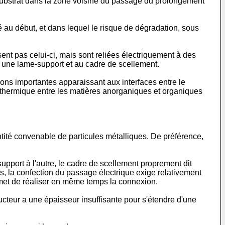
substrat dans la zone voisine du passage du prolongement
é au début, et dans lequel le risque de dégradation, sous
rsent pas celui-ci, mais sont reliées électriquement à des
 à une lame-support et au cadre de scellement.
ons importantes apparaissant aux interfaces entre le
tion thermique entre les matières anorganiques et organiques
ité convenable de particules métalliques. De préférence,
upport à l'autre, le cadre de scellement proprement dit
cas, la confection du passage électrique exige relativement
met de réaliser en même temps la connexion.
cteur a une épaisseur insuffisante pour s'étendre d'une