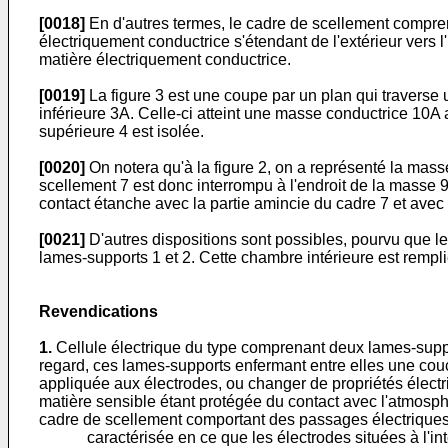
[0018]
En d'autres termes, le cadre de scellement compren
électriquement conductrice s'étendant de l'extérieur vers l
matière électriquement conductrice.
[0019]
La figure 3 est une coupe par un plan qui traverse u
inférieure 3A. Celle-ci atteint une masse conductrice 10A 
supérieure 4 est isolée.
[0020]
On notera qu'à la figure 2, on a représenté la masse
scellement 7 est donc interrompu à l'endroit de la masse 9
contact étanche avec la partie amincie du cadre 7 et avec
[0021]
D'autres dispositions sont possibles, pourvu que le
lames-supports 1 et 2. Cette chambre intérieure est rempli
Revendications
1.
Cellule électrique du type comprenant deux lames-support
regard, ces lames-supports enfermant entre elles une couc
appliquée aux électrodes, ou changer de propriétés électri
matière sensible étant protégée du contact avec l'atmosphè
cadre de scellement comportant des passages électriques po
caractérisée en ce que les électrodes situées à l'intéri