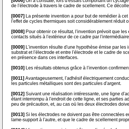
[0006]
On a constaté, lors d'essais comportant un cyclag
de l'électrode à travers le cadre de scellement. Ce décoll
[0007]
La présente invention a pour but de remédier à cet i
l'effet de cycles thermiques soit considérablement réduit 
[0008]
Pour obtenir ce résultat, l'invention prévoit que les
contacts situés à l'extérieur de ce cadre par l'intermédiai
[0009]
L'invention résulte d'une hypothèse émise par les i
substrat et l'électrode et entre l'électrode et le cadre de 
en présence dans ces interfaces.
[0010]
Les résultats obtenus grâce à l'invention confirment
[0011]
Avantageusement, l'adhésif électriquement conducte
les particules métalliques sont des particules d'argent.
[0012]
Suivant une réalisation intéressante, une ligne d'a
étant interrompu à l'endroit de cette ligne, et ses parties
peu de précaution, et, au cas où les deux électrodes do
[0013]
Si les électrodes ne doivent pas être connectées en
lame-support à l'autre, et que le cadre de scellement propre