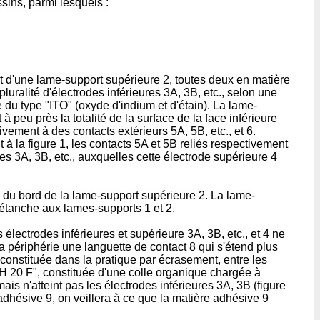
sins, parmi lesquels :
et d'une lame-support supérieure 2, toutes deux en matière
luralité d'électrodes inférieures 3A, 3B, etc., selon une
 du type "ITO" (oxyde d'indium et d'étain). La lame-
 peu près la totalité de la surface de la face inférieure
ivement à des contacts extérieurs 5A, 5B, etc., et 6.
à la figure 1, les contacts 5A et 5B reliés respectivement
ures 3A, 3B, etc., auxquelles cette électrode supérieure 4
 du bord de la lame-support supérieure 2. La lame-
n étanche aux lames-supports 1 et 2.
électrodes inférieures et supérieure 3A, 3B, etc., et 4 ne
 périphérie une languette de contact 8 qui s'étend plus
, constituée dans la pratique par écrasement, entre les
 20 F", constituée d'une colle organique chargée à
ais n'atteint pas les électrodes inférieures 3A, 3B (figure
adhésive 9, on veillera à ce que la matière adhésive 9