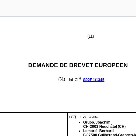
(11)
DEMANDE DE BREVET EUROPEEN
(51)
6
Int. Cl.
:
G02F
1/1345
(72)
Inventeurs:
Grupp, Joachim
CH-2003 Neuchâtel (CH)
Lemarié, Bernard
F-07500 Guilherand-Granges-l