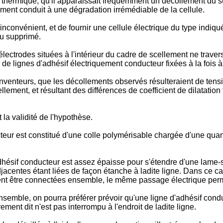
e thermique, qu'il apparaissait fréquemment un décollement du 
ement conduit à une dégradation irrémédiable de la cellule.
nconvénient, et de fournir une cellule électrique du type indiqu
ou supprimé.
 électrodes situées à l'intérieur du cadre de scellement ne trave
re de lignes d'adhésif électriquement conducteur fixées à la fois
nventeurs, que les décollements observés résulteraient de tensi
scellement, et résultant des différences de coefficient de dilata
 la validité de l'hypothèse.
ur est constitué d'une colle polymérisable chargée d'une quant
dhésif conducteur est assez épaisse pour s'étendre d'une lame-s
 adjacentes étant liées de façon étanche à ladite ligne. Dans ce 
ivent être connectées ensemble, le même passage électrique per
semble, on pourra préférer prévoir qu'une ligne d'adhésif condu
ment dit n'est pas interrompu à l'endroit de ladite ligne.