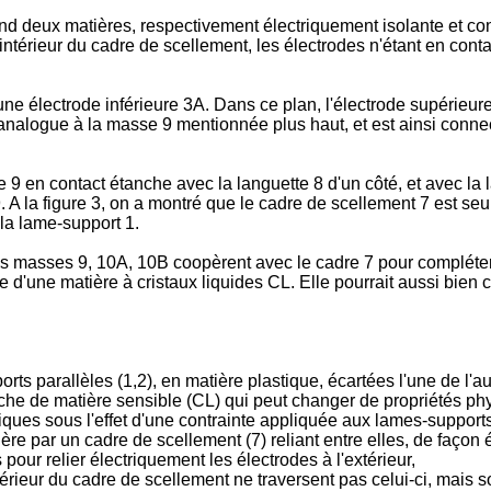
d deux matières, respectivement électriquement isolante et cond
'intérieur du cadre de scellement, les électrodes n'étant en cont
ne électrode inférieure 3A. Dans ce plan, l'électrode supérieure 
analogue à la masse 9 mentionnée plus haut, et est ainsi connect
 9 en contact étanche avec la languette 8 d'un côté, et avec la l
. A la figure 3, on a montré que le cadre de scellement 7 est se
 la lame-support 1.
s masses 9, 10A, 10B coopèrent avec le cadre 7 pour compléter l
e d'une matière à cristaux liquides CL. Elle pourrait aussi bien 
s parallèles (1,2), en matière plastique, écartées l'une de l'au
he de matière sensible (CL) qui peut changer de propriétés phy
ques sous l'effet d'une contrainte appliquée aux lames-supports 
re par un cadre de scellement (7) reliant entre elles, de façon
ur relier électriquement les électrodes à l'extérieur,
eur du cadre de scellement ne traversent pas celui-ci, mais son