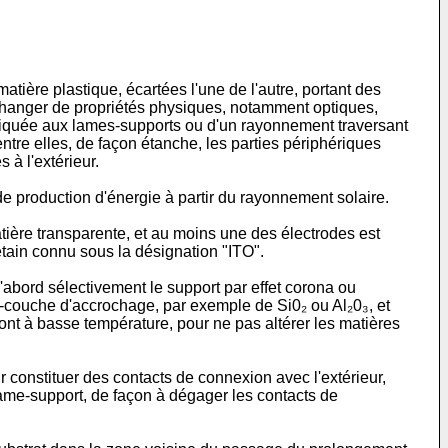
tière plastique, écartées l'une de l'autre, portant des
 changer de propriétés physiques, notamment optiques,
ppliquée aux lames-supports ou d'un rayonnement traversant
entre elles, de façon étanche, les parties périphériques
à l'extérieur.
 de production d'énergie à partir du rayonnement solaire.
tière transparente, et au moins une des électrodes est
tain connu sous la désignation "ITO".
d'abord sélectivement le support par effet corona ou
us-couche d'accrochage, par exemple de Si0₂ ou Al₂0₃, et
ont à basse température, pour ne pas altérer les matières
 constituer des contacts de connexion avec l'extérieur,
 lame-support, de façon à dégager les contacts de