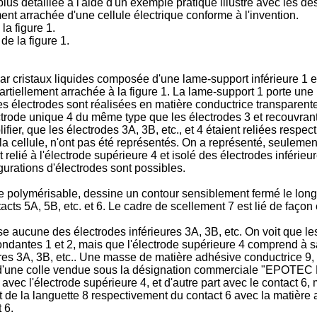
us détaillée à l'aide d'un exemple pratique illustré avec les des
ent arrachée d'une cellule électrique conforme à l'invention.
la figure 1.
de la figure 1.
par cristaux liquides composée d'une lame-support inférieure 1 
rtiellement arrachée à la figure 1. La lame-support 1 porte une p
s électrodes sont réalisées en matière conductrice transparente
trode unique 4 du même type que les électrodes 3 et recouvrant à
ier, que les électrodes 3A, 3B, etc., et 4 étaient reliées respect
a cellule, n'ont pas été représentés. On a représenté, seulement 
t relié à l'électrode supérieure 4 et isolé des électrodes inférie
gurations d'électrodes sont possibles.
le polymérisable, dessine un contour sensiblement fermé le long
tacts 5A, 5B, etc. et 6. Le cadre de scellement 7 est lié de faço
e aucune des électrodes inférieures 3A, 3B, etc. On voit que les 
dantes 1 et 2, mais que l'électrode supérieure 4 comprend à sa
ieures 3A, 3B, etc.. Une masse de matière adhésive conductrice 9
e d'une colle vendue sous la désignation commerciale "EPOTEC H
vec l'électrode supérieure 4, et d'autre part avec le contact 6, m
 de la languette 8 respectivement du contact 6 avec la matière 
 6.