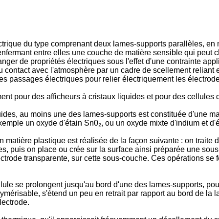
ctrique du type comprenant deux lames-supports parallèles, en ma
 enfermant entre elles une couche de matière sensible qui peut
hanger de propriétés électriques sous l'effet d'une contrainte a
du contact avec l'atmosphère par un cadre de scellement reliant 
 passages électriques pour relier électriquement les électrodes 
ent pour des afficheurs à cristaux liquides et pour des cellules
quides, au moins une des lames-supports est constituée d'une ma
emple un oxyde d'étain Sn0₂, ou un oxyde mixte d'indium et d'é
 matière plastique est réalisée de la façon suivante : on traite 
tes, puis on place ou crée sur la surface ainsi préparée une so
ctrode transparente, sur cette sous-couche. Ces opérations se f
llule se prolongent jusqu'au bord d'une des lames-supports, pour
lymérisable, s'étend un peu en retrait par rapport au bord de la
lectrode.