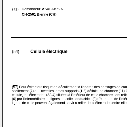
(71)
Demandeur:
ASULAB S.A.
CH-2501 Bienne (CH)
Cellule électrique
(54)
(57)
Pour éviter tout risque de décollement à l'endroit des passages de cou
scellement (7) qui, avec les lames-supports (1,2) définit une chambre (11)
cellule, les électrodes (3A,4) situées à l'intérieur de cette chambre sont rel
(6) par l'intermédiaire de lignes de colle conductrice (9) s'étendant de l'int
lignes de colle peuvent également servir à relier deux électrodes entre elle