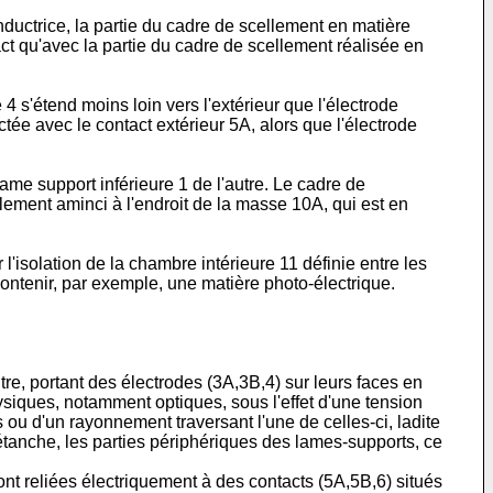
uctrice, la partie du cadre de scellement en matière
act qu'avec la partie du cadre de scellement réalisée en
4 s'étend moins loin vers l'extérieur que l'électrode
ée avec le contact extérieur 5A, alors que l'électrode
ame support inférieure 1 de l'autre. Le cadre de
ulement aminci à l'endroit de la masse 10A, qui est en
'isolation de la chambre intérieure 11 définie entre les
contenir, par exemple, une matière photo-électrique.
tre, portant des électrodes (3A,3B,4) sur leurs faces en
siques, notamment optiques, sous l'effet d'une tension
ou d'un rayonnement traversant l'une de celles-ci, ladite
 étanche, les parties périphériques des lames-supports, ce
t reliées électriquement à des contacts (5A,5B,6) situés