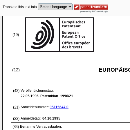
Translate this text into
(19)
EUROPÄIS
(12)
(43)
Veröffentlichungstag:
22.05.1996
Patentblatt 1996/21
(21)
Anmeldenummer:
95115647.0
(22)
Anmeldetag:
04.10.1995
(84)
Benannte Vertragsstaaten: