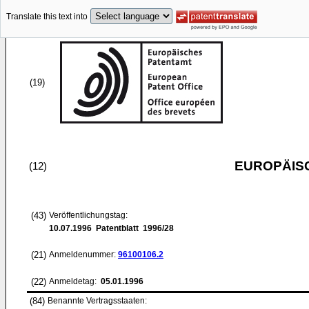
Translate this text into
(19)
EUROPÄIS
(12)
(43)
Veröffentlichungstag:
10.07.1996
Patentblatt 1996/28
(21)
Anmeldenummer:
96100106.2
(22)
Anmeldetag:
05.01.1996
(84)
Benannte Vertragsstaaten: