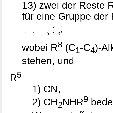
13) zwei der Reste 
für eine Gruppe der 
8
wobei R
(C
-C
)-Al
1
4
stehen, und
5
R
1) CN,
9
2) CH
NHR
bedeu
2