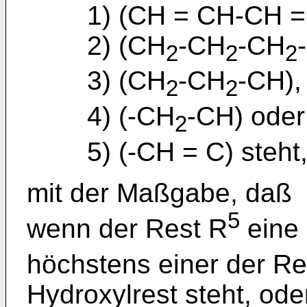
1) (CH = CH-CH =
2) (CH
-CH
-CH
2
2
2
3) (CH
-CH
-CH),
2
2
4) (-CH
-CH) oder
2
5) (-CH = C) steht
mit der Maßgabe, daß
5
wenn der Rest R
eine
höchstens einer der Re
Hydroxylrest steht, ode