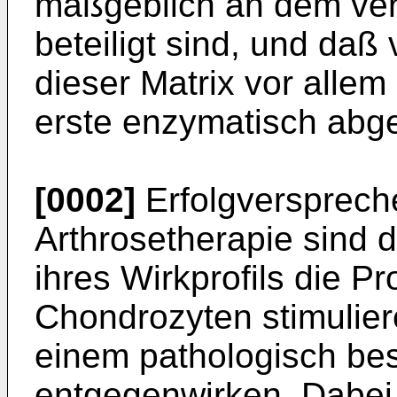
maßgeblich an dem vers
beteiligt sind, und da
dieser Matrix vor allem
erste enzymatisch abg
[0002]
Erfolgversprec
Arthrosetherapie sind 
ihres Wirkprofils die P
Chondrozyten stimulie
einem pathologisch be
entgegenwirken. Dabei