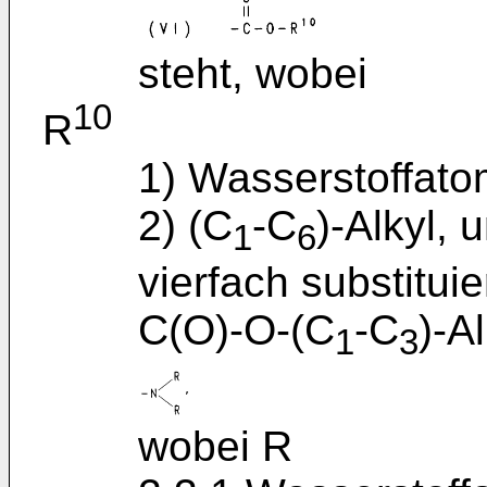
steht, wobei
10
R
1) Wasserstoffato
2) (C
-C
)-Alkyl, 
1
6
vierfach substitui
C(O)-O-(C
-C
)-A
1
3
wobei R