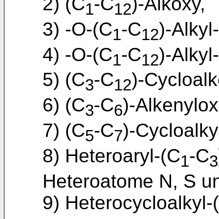
2) (C
-C
)-Alkoxy,
1
12
3) -O-(C
-C
)-Alky
1
12
4) -O-(C
-C
)-Alky
1
12
5) (C
-C
)-Cycloalk
3
12
6) (C
-C
)-Alkenylox
3
6
7) (C
-C
)-Cycloalky
5
7
8) Heteroaryl-(C
-C
1
3
Heteroatome N, S un
9) Heterocycloalkyl-