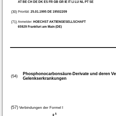
AT BE CH DE DK ES FR GB GR IE IT LI LU NL PT SE
(30)
Priorität:
25.01.1995
DE 19502209
(71)
Anmelder:
HOECHST AKTIENGESELLSCHAFT
65929 Frankfurt am Main (DE)
Phosphonocarbonsäure-Derivate und deren Ve
(54)
Gelenkserkrankungen
(57)
Verbindungen der Formel I