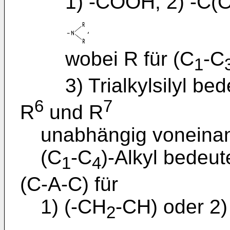
1) -COOH, 2) -C(O
wobei R für (C
-C
1
3) Trialkylsilyl bed
6
7
R
und R
unabhängig voneinan
(C
-C
)-Alkyl bedeu
1
4
(C-A-C) für
1) (-CH
-CH) oder 2)
2