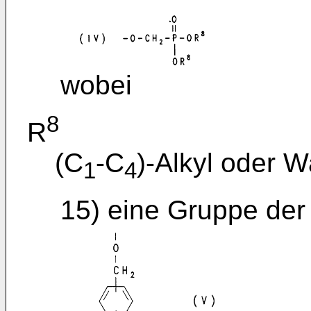
wobei
8
R
(C
-C
)-Alkyl oder W
1
4
15) eine Gruppe der