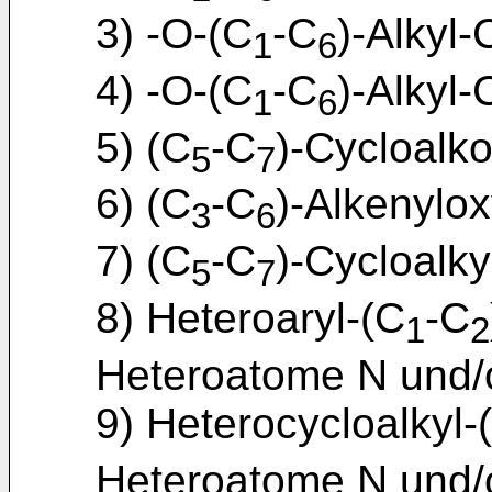
3) -O-(C
-C
)-Alkyl
1
6
4) -O-(C
-C
)-Alkyl
1
6
5) (C
-C
)-Cycloalko
5
7
6) (C
-C
)-Alkenylox
3
6
7) (C
-C
)-Cycloalky
5
7
8) Heteroaryl-(C
-C
1
2
Heteroatome N und/o
9) Heterocycloalkyl-
Heteroatome N und/o