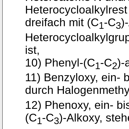
Heterocycloalkylrest 
dreifach mit (C
-C
)
1
3
Heterocycloalkylgrup
ist,
10) Phenyl-(C
-C
)-
1
2
11) Benzyloxy, ein- b
durch Halogenmethy
12) Phenoxy, ein- bis
(C
-C
)-Alkoxy, ste
1
3