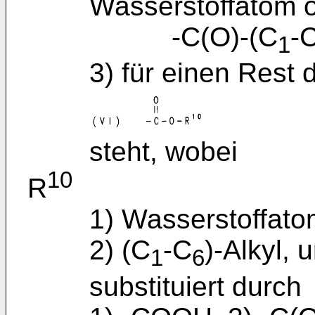
Wasserstoffatom 
-C(O)-(C
-
1
3) für einen Rest 
steht, wobei
10
R
1) Wasserstoffato
2) (C
-C
)-Alkyl, 
1
6
substituiert durch