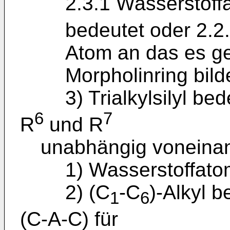
2.3.1 Wasserstoff
bedeutet oder 2.
Atom an das es ge
Morpholinring bild
3) Trialkylsilyl bed
6
7
R
und R
unabhängig voneina
1) Wasserstoffato
2) (C
-C
)-Alkyl 
1
6
(C-A-C) für