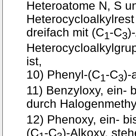
Heteroatome N, S un
Heterocycloalkylrest 
dreifach mit (C
-C
)
1
3
Heterocycloalkylgrup
ist,
10) Phenyl-(C
-C
)-
1
3
11) Benzyloxy, ein- b
durch Halogenmethy
12) Phenoxy, ein- bis
(C
-C
)-Alkoxy, steh