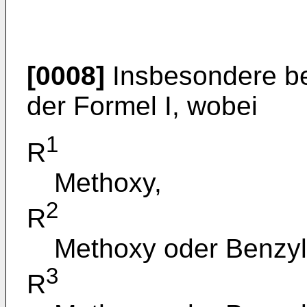
[0008]
Insbesondere be
der Formel I, wobei
1
R
Methoxy,
2
R
Methoxy oder Benzyl
3
R