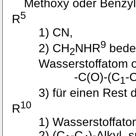
Methoxy oder Benzyl
5
R
1) CN,
9
2) CH
NHR
bedeu
2
Wasserstoffatom 
-C(O)-(C
-
1
3) für einen Rest 
10
R
1) Wasserstoffato
2) (C
-C
)-Alkyl, 