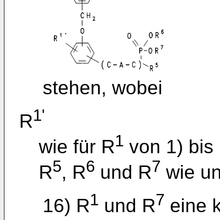
stehen, wobei
1'
R
1
wie für R
von 1) bis 
5
6
7
R
, R
und R
wie unt
1
7
16) R
und R
eine 