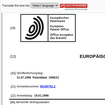
Translate this text into
(19)
EUROPÄIS
(12)
(43)
Veröffentlichungstag:
31.07.1996
Patentblatt 1996/31
(21)
Anmeldenummer:
96100762.2
(22)
Anmeldetag:
19.01.1996
(84)
Benannte Vertragsstaaten: