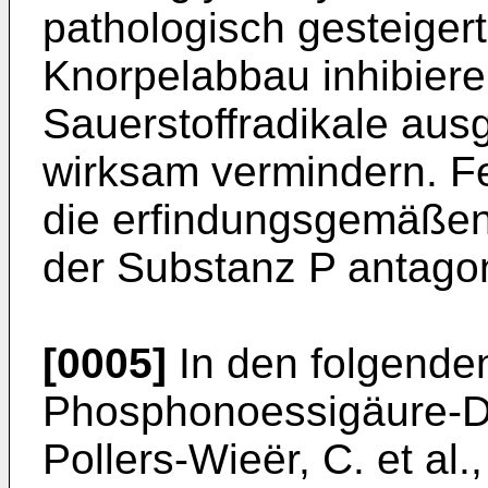
pathologisch gesteige
Knorpelabbau inhibiere
Sauerstoffradikale aus
wirksam vermindern. F
die erfindungsgemäßen
der Substanz P antagon
[0005]
In den folgend
Phosphonoessigäure-De
Pollers-Wieër, C. et al.