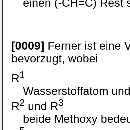
einen (-CH=C) Rest s
[0009]
Ferner ist eine 
bevorzugt, wobei
1
R
Wasserstoffatom un
2
3
R
und R
beide Methoxy bedeu