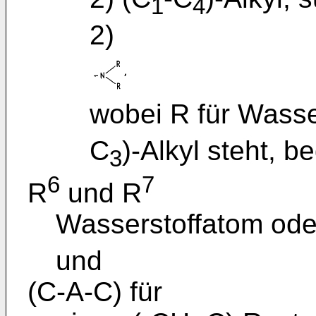
1
4
2)
wobei R für Wasse
C
)-Alkyl steht, b
3
6
7
R
und R
Wasserstoffatom ode
und
(C-A-C) für