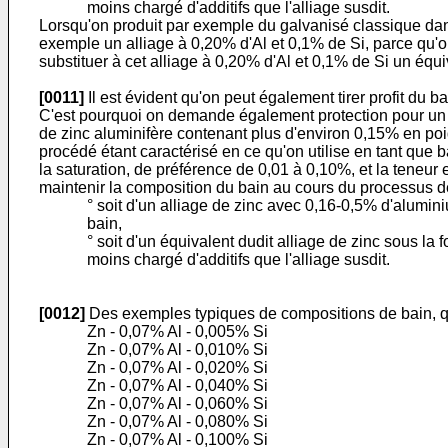
moins chargé d'additifs que l'alliage susdit.
Lorsqu'on produit par exemple du galvanisé classique dans 
exemple un alliage à 0,20% d'Al et 0,1% de Si, parce qu'o
substituer à cet alliage à 0,20% d'Al et 0,1% de Si un éq
[0011]
Il est évident qu'on peut également tirer profit du 
C'est pourquoi on demande également protection pour un pr
de zinc aluminifère contenant plus d'environ 0,15% en poid
procédé étant caractérisé en ce qu'on utilise en tant que b
la saturation, de préférence de 0,01 à 0,10%, et la teneur
maintenir la composition du bain au cours du processus d
° soit d'un alliage de zinc avec 0,16-0,5% d'alumin
bain,
° soit d'un équivalent dudit alliage de zinc sous la
moins chargé d'additifs que l'alliage susdit.
[0012]
Des exemples typiques de compositions de bain, qui
Zn - 0,07% Al - 0,005% Si
Zn - 0,07% Al - 0,010% Si
Zn - 0,07% Al - 0,020% Si
Zn - 0,07% Al - 0,040% Si
Zn - 0,07% Al - 0,060% Si
Zn - 0,07% Al - 0,080% Si
Zn - 0,07% Al - 0,100% Si