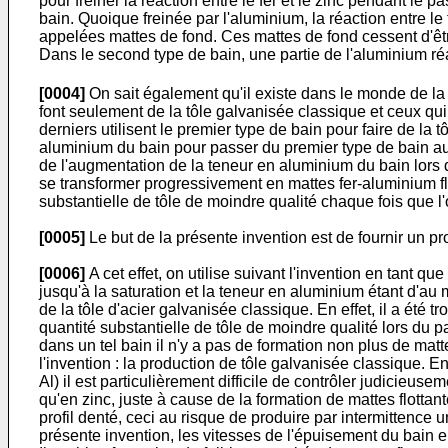
pour freiner la réaction entre le fer et le zinc pendant le
bain. Quoique freinée par l'aluminium, la réaction entre le
appelées mattes de fond. Ces mattes de fond cessent d'êt
Dans le second type de bain, une partie de l'aluminium ré
[0004]
On sait également qu'il existe dans le monde de la 
font seulement de la tôle galvanisée classique et ceux qui
derniers utilisent le premier type de bain pour faire de la 
aluminium du bain pour passer du premier type de bain au 
de l'augmentation de la teneur en aluminium du bain lors 
se transformer progressivement en mattes fer-aluminium flo
substantielle de tôle de moindre qualité chaque fois que l
[0005]
Le but de la présente invention est de fournir un pr
[0006]
A cet effet, on utilise suivant l'invention en tant q
jusqu'à la saturation et la teneur en aluminium étant d'au m
de la tôle d'acier galvanisée classique. En effet, il a été
quantité substantielle de tôle de moindre qualité lors du 
dans un tel bain il n'y a pas de formation non plus de matt
l'invention : la production de tôle galvanisée classique. E
Al) il est particulièrement difficile de contrôler judicieu
qu'en zinc, juste à cause de la formation de mattes flottan
profil denté, ceci au risque de produire par intermittence 
présente invention, les vitesses de l'épuisement du bain e