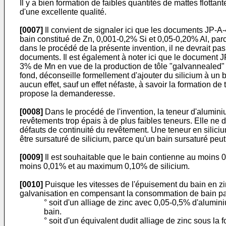
Il y a bien formation de faibles quantités de mattes flotta
d'une excellente qualité.
[0007]
Il convient de signaler ici que les documents JP-A
bain constitué de Zn, 0,001-0,2% Si et 0,05-0,20% Al, parce 
dans le procédé de la présente invention, il ne devrait p
documents. Il est également à noter ici que le document J
3% de Mn en vue de la production de tôle "galvannealed" ou
fond, déconseille formellement d'ajouter du silicium à un 
aucun effet, sauf un effet néfaste, à savoir la formation
propose la demanderesse.
[0008]
Dans le procédé de l'invention, la teneur d'alumini
revêtements trop épais à de plus faibles teneurs. Elle ne
défauts de continuité du revêtement. Une teneur en silici
être sursaturé de silicium, parce qu'un bain sursaturé pe
[0009]
Il est souhaitable que le bain contienne au moins 0
moins 0,01% et au maximum 0,10% de silicium.
[0010]
Puisque les vitesses de l'épuisement du bain en zi
galvanisation en compensant la consommation de bain par
° soit d'un alliage de zinc avec 0,05-0,5% d'alumin
bain.
° soit d'un équivalent dudit alliage de zinc sous la