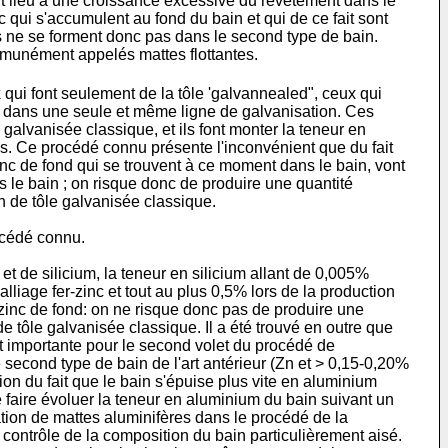
rait lieu à une croissance excessive du revêtement dans le
c qui s'accumulent au fond du bain et qui de ce fait sont
s ne se forment donc pas dans le second type de bain.
unément appelés mattes flottantes.
 qui font seulement de la tôle 'galvannealed", ceux qui
les dans une seule et même ligne de galvanisation. Ces
e galvanisée classique, et ils font monter la teneur en
us. Ce procédé connu présente l'inconvénient que du fait
nc de fond qui se trouvent à ce moment dans le bain, vont
s le bain ; on risque donc de produire une quantité
n de tôle galvanisée classique.
rocédé connu.
 et de silicium, la teneur en silicium allant de 0,005%
alliage fer-zinc et tout au plus 0,5% lors de la production
er-zinc de fond: on ne risque donc pas de produire une
e tôle galvanisée classique. Il a été trouvé en outre que
ent importante pour le second volet du procédé de
e second type de bain de l'art antérieur (Zn et > 0,15-0,20%
ion du fait que le bain s'épuise plus vite en aluminium
de faire évoluer la teneur en aluminium du bain suivant un
mation de mattes aluminifères dans le procédé de la
 contrôle de la composition du bain particulièrement aisé.