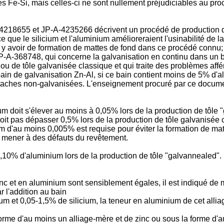
ntes Fe-Si, mais celles-ci ne sont nullement préjudiciables au p
-4218655 et JP-A-4235266 décrivent un procédé de production de
que le silicium et l'aluminium amélioreraient l'usinabilité de la 
as y avoir de formation de mattes de fond dans ce procédé connu
P-A-368748, qui concerne la galvanisation en continu dans un b
 de tôle galvanisée classique et qui traite des problèmes affére
bain de galvanisation Zn-Al, si ce bain contient moins de 5% d'al
 de taches non-galvanisées. L'enseignement procuré par ce docu
um doit s'élever au moins à 0,05% lors de la production de tôle
 doit pas dépasser 0,5% lors de la production de tôle galvanisé
um d'au moins 0,005% est requise pour éviter la formation de mat
ut mener à des défauts du revêtement.
,10% d'aluminium lors de la production de tôle "galvannealed". 
nc et en aluminium sont sensiblement égales, il est indiqué de 
 l'addition au bain
ium et 0,05-1,5% de silicium, la teneur en aluminium de cet all
 forme d'au moins un alliage-mère et de zinc ou sous la forme d'