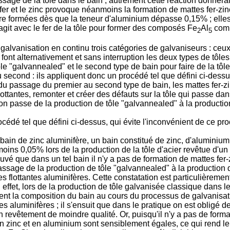
 passage de la tôle dans le bain ; autrement cette réaction donne
 fer et le zinc provoque néanmoins la formation de mattes fer-zin
re formées dès que la teneur d'aluminium dépasse 0,15% ; elle
agit avec le fer de la tôle pour former des composés Fe
Al
comm
2
5
galvanisation en continu trois catégories de galvaniseurs : ceux
 font alternativement et sans interruption les deux types de tô
tôle "galvannealed" et le second type de bain pour faire de la tôl
second : ils appliquent donc un procédé tel que défini ci-dess
du passage du premier au second type de bain, les mattes fer-zi
ttantes, remonter et créer des défauts sur la tôle qui passe dan
'on passe de la production de tôle "galvannealed" à la productio
océdé tel que défini ci-dessus, qui évite l'inconvénient de ce p
ue bain de zinc aluminifère, un bain constitué de zinc, d'aluminium
oins 0,05% lors de la production de la tôle d'acier revêtue d'un 
 trouvé que dans un tel bain il n'y a pas de formation de mattes f
passage de la production de tôle "galvannealed" à la production d
es flottantes aluminifères. Cette constatation est particulièrem
n effet, lors de la production de tôle galvanisée classique dans l
sement la composition du bain au cours du processus de galvanisat
tes aluminifères ; il s'ensuit que dans le pratique on est obligé 
un revêtement de moindre qualité. Or, puisqu'il n'y a pas de for
n zinc et en aluminium sont sensiblement égales, ce qui rend le