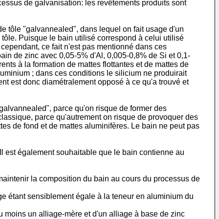
rocessus de galvanisation: les revêtements produits sont
 tôle "galvannealed", dans lequel on fait usage d'un
tôle. Puisque le bain utilisé correspond à celui utilisé
; cependant, ce fait n'est pas mentionné dans ces
ain de zinc avec 0,05-5% d'Al, 0,005-0,8% de Si et 0,1-
nts à la formation de mattes flottantes et de mattes de
uminium ; dans ces conditions le silicium ne produirait
ment est donc diamétralement opposé à ce qu'a trouvé et
 "galvannealed", parce qu'on risque de former des
e classique, parce qu'autrement on risque de provoquer des
tes de fond et de mattes aluminifères. Le bain ne peut pas
Il est également souhaitable que le bain contienne au
maintenir la composition du bain au cours du processus de
iage étant sensiblement égale à la teneur en aluminium du
au moins un alliage-mère et d'un alliage à base de zinc