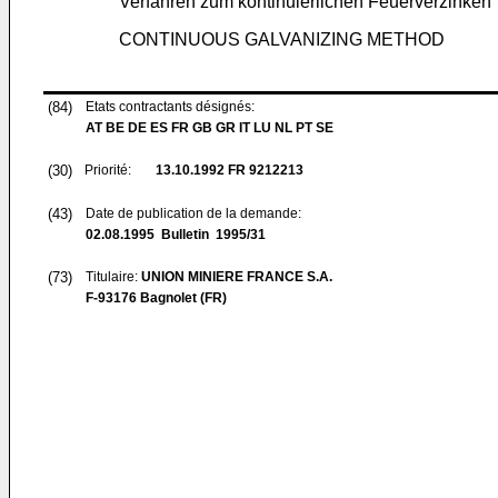
Verfahren zum kontinuierlichen Feuerverzinken
CONTINUOUS GALVANIZING METHOD
(84)
Etats contractants désignés:
AT BE DE ES FR GB GR IT LU NL PT SE
(30)
Priorité:
13.10.1992
FR 9212213
(43)
Date de publication de la demande:
02.08.1995
Bulletin 1995/31
(73)
Titulaire:
UNION MINIERE FRANCE S.A.
F-93176 Bagnolet (FR)