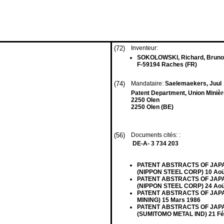
(72)
Inventeur:
SOKOLOWSKI, Richard, Bruno
F-59194 Raches (FR)
(74)
Mandataire:
Saelemaekers, Juul
Patent Department, Union Miniè
2250 Olen
2250 Olen (BE)
(56)
Documents cités: :
DE-A- 3 734 203
PATENT ABSTRACTS OF JAPAN v
(NIPPON STEEL CORP) 10 Aoüt
PATENT ABSTRACTS OF JAPAN v
(NIPPON STEEL CORP) 24 Aoüt
PATENT ABSTRACTS OF JAPAN vo
MINING) 15 Mars 1986
PATENT ABSTRACTS OF JAPAN vo
(SUMITOMO METAL IND) 21 Fév