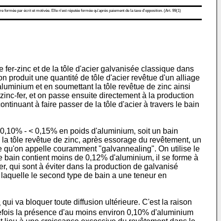
re formée par écrit et motivée. Elle n'est réputée formée qu'après paiement de la taxe d'opposition. (Art. 99(1)
 fer-zinc et de la tôle d'acier galvanisée classique dans
n produit une quantité de tôle d'acier revêtue d'un alliage
aluminium et en soumettant la tôle revêtue de zinc ainsi
zinc-fer, et on passe ensuite directement à la production
tinuant à faire passer de la tôle d'acier à travers le bain
de 0,10% - < 0,15% en poids d'aluminium, soit un bain
à la tôle revêtue de zinc, après essorage du revêtement, un
ce qu'on appelle couramment "galvannealing". On utilise le
le bain contient moins de 0,12% d'aluminium, il se forme à
r, qui sont à éviter dans la production de galvanisé
r laquelle le second type de bain a une teneur en
qui va bloquer toute diffusion ultérieure. C'est la raison
5
tefois la présence d'au moins environ 0,10% d'aluminium