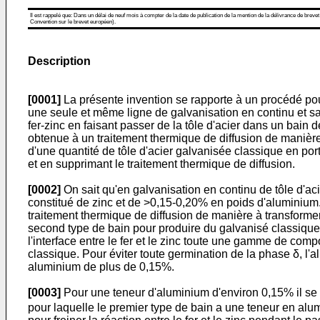
Il est rappelé que: Dans un délai de neuf mois à compter de la date de publication de la mention de la délivrance de brevet
Convention sur le brevet européen).
Description
[0001]
La présente invention se rapporte à un procédé pour
une seule et même ligne de galvanisation en continu et san
fer-zinc en faisant passer de la tôle d'acier dans un bain
obtenue à un traitement thermique de diffusion de manière 
d'une quantité de tôle d'acier galvanisée classique en port
et en supprimant le traitement thermique de diffusion.
[0002]
On sait qu'en galvanisation en continu de tôle d'aci
constitué de zinc et de >0,15-0,20% en poids d'aluminium. 
traitement thermique de diffusion de manière à transformer
second type de bain pour produire du galvanisé classique, 
l'interface entre le fer et le zinc toute une gamme de com
classique. Pour éviter toute germination de la phase δ, l'a
aluminium de plus de 0,15%.
[0003]
Pour une teneur d'aluminium d'environ 0,15% il se f
pour laquelle le premier type de bain a une teneur en alu