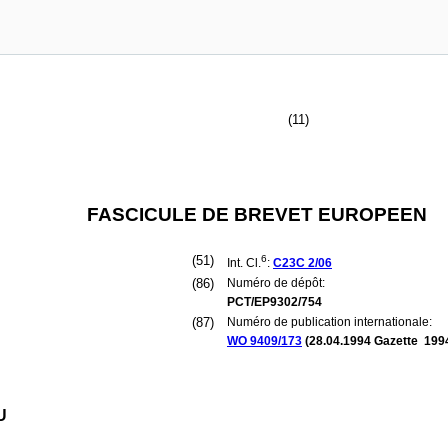
(11)
FASCICULE DE BREVET EUROPEEN
(51)
6
Int. Cl.
:
C23C
2/06
(86)
Numéro de dépôt:
PCT/EP9302/754
(87)
Numéro de publication internationale:
WO 9409/173
(
28.04.1994
Gazette 1994
U