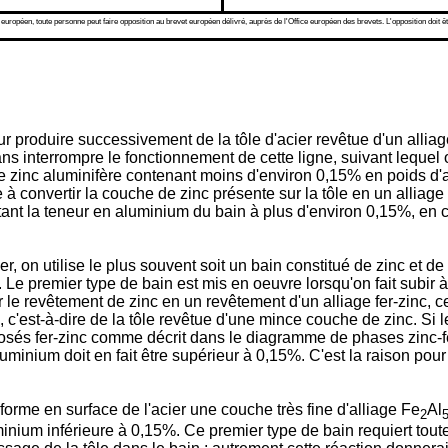
 européen, toute personne peut faire opposition au brevet européen délivré, auprès de l'Office européen des brevets. L'opposition doit êt
 produire successivement de la tôle d'acier revêtue d'un alliage
s interrompre le fonctionnement de cette ligne, suivant lequel o
 de zinc aluminifère contenant moins d'environ 0,15% en poids d'
à convertir la couche de zinc présente sur la tôle en un alliage 
ant la teneur en aluminium du bain à plus d'environ 0,15%, en con
er, on utilise le plus souvent soit un bain constitué de zinc et 
Le premier type de bain est mis en oeuvre lorsqu'on fait subir 
 le revêtement de zinc en un revêtement d'un alliage fer-zinc, 
c'est-à-dire de la tôle revêtue d'une mince couche de zinc. Si 
posés fer-zinc comme décrit dans le diagramme de phases zinc-fe
luminium doit en fait être supérieur à 0,15%. C'est la raison pou
orme en surface de l'acier une couche très fine d'alliage Fe
Al
2
minium inférieure à 0,15%. Ce premier type de bain requiert tou