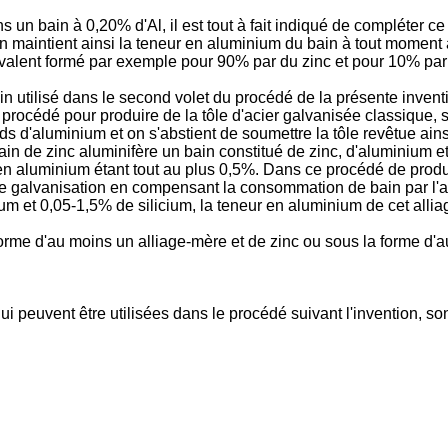
un bain à 0,20% d'Al, il est tout à fait indiqué de compléter ce
n maintient ainsi la teneur en aluminium du bain à tout moment a
uivalent formé par exemple pour 90% par du zinc et pour 10% par 
bain utilisé dans le second volet du procédé de la présente invent
océdé pour produire de la tôle d'acier galvanisée classique, sui
s d'aluminium et on s'abstient de soumettre la tôle revêtue ains
ain de zinc aluminifère un bain constitué de zinc, d'aluminium et
 en aluminium étant tout au plus 0,5%. Dans ce procédé de produ
e galvanisation en compensant la consommation de bain par l'a
ium et 0,05-1,5% de silicium, la teneur en aluminium de cet all
 forme d'au moins un alliage-mère et de zinc ou sous la forme d'
 peuvent être utilisées dans le procédé suivant l'invention, so