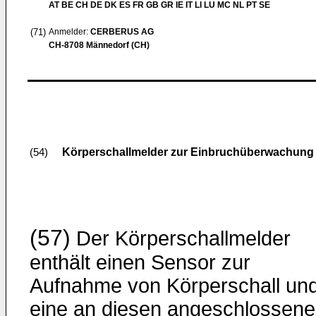
AT BE CH DE DK ES FR GB GR IE IT LI LU MC NL PT SE
(71)
Anmelder:
CERBERUS AG
CH-8708 Männedorf (CH)
Körperschallmelder zur Einbruchüberwachung
(54)
(57)
Der Körperschallmelder
enthält einen Sensor zur
Aufnahme von Körperschall un
eine an diesen angeschlossene