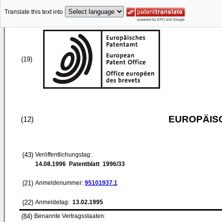
Translate this text into
(19)
EUROPÄIS
(12)
(43)
Veröffentlichungstag:
14.08.1996
Patentblatt 1996/33
(21)
Anmeldenummer:
95101937.1
(22)
Anmeldetag:
13.02.1995
(84)
Benannte Vertragsstaaten: