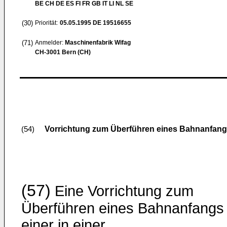
BE CH DE ES FI FR GB IT LI NL SE
(30)
Priorität:
05.05.1995
DE 19516655
(71)
Anmelder:
Maschinenfabrik Wifag
CH-3001 Bern (CH)
Vorrichtung zum Überführen eines Bahnanfangs 
(54)
(57)
Eine Vorrichtung zum
Überführen eines Bahnanfangs
einer in einer