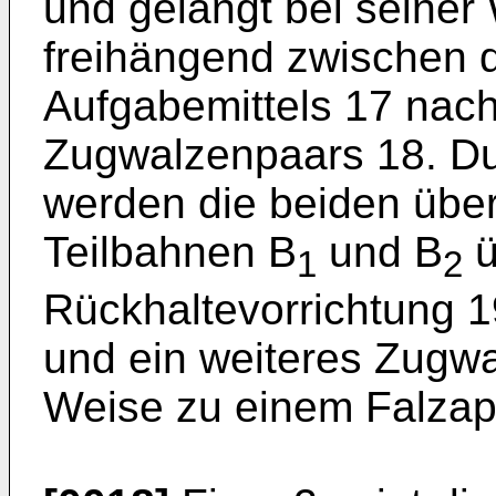
und gelangt bei seiner
freihängend zwischen 
Aufgabemittels 17 nac
Zugwalzenpaars 18. D
werden die beiden übe
Teilbahnen B
und B
ü
1
2
Rückhaltevorrichtung 1
und ein weiteres Zugwa
Weise zu einem Falzapp