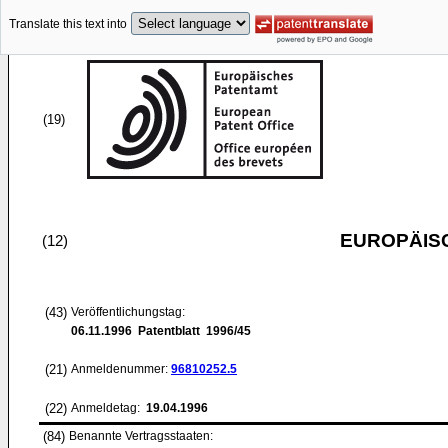
Translate this text into
(19)
EUROPÄIS
(12)
(43)
Veröffentlichungstag:
06.11.1996
Patentblatt 1996/45
(21)
Anmeldenummer:
96810252.5
(22)
Anmeldetag:
19.04.1996
(84)
Benannte Vertragsstaaten: