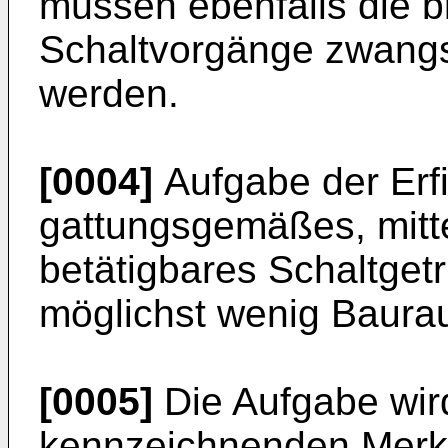
müssen ebenfalls die 
Schaltvorgänge zwangs
werden.
[0004]
Aufgabe der Erfi
gattungsgemäßes, mitt
betätigbares Schaltget
möglichst wenig Baura
[0005]
Die Aufgabe wir
kennzeichnenden Merk