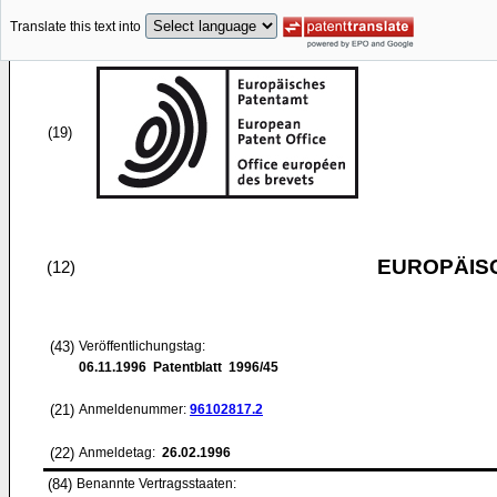
Translate this text into
(19)
EUROPÄIS
(12)
(43)
Veröffentlichungstag:
06.11.1996
Patentblatt 1996/45
(21)
Anmeldenummer:
96102817.2
(22)
Anmeldetag:
26.02.1996
(84)
Benannte Vertragsstaaten: