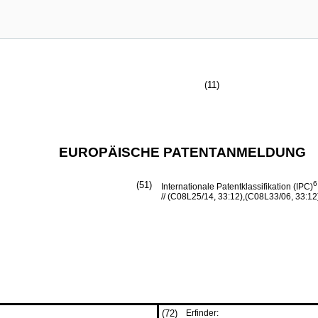
(11)
EUROPÄISCHE PATENTANMELDUNG
(51)
6
Internationale Patentklassifikation (IPC)
// (C08L25/14, 33:12),(C08L33/06, 33:12
(72)
Erfinder: