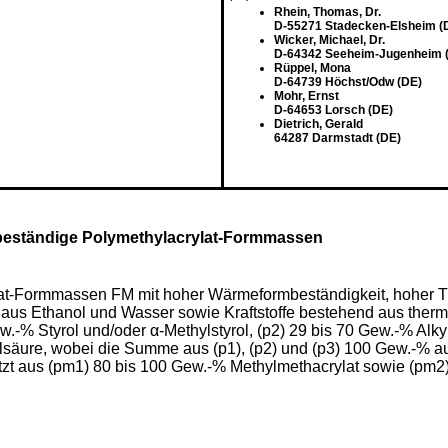
Rhein, Thomas, Dr.
D-55271 Stadecken-Elsheim (
Wicker, Michael, Dr.
D-64342 Seeheim-Jugenheim 
Rüppel, Mona
D-64739 Höchst/Odw (DE)
Mohr, Ernst
D-64653 Lorsch (DE)
Dietrich, Gerald
64287 Darmstadt (DE)
eständige Polymethylacrylat-Formmassen
ylat-Formmassen FM mit hoher Wärmeformbeständigkeit, hoher Tr
us Ethanol und Wasser sowie Kraftstoffe bestehend aus ther
-% Styrol und/oder α-Methylstyrol, (p2) 29 bis 70 Gew.-% Alkyl
lsäure, wobei die Summe aus (p1), (p2) und (p3) 100 Gew.-% a
 aus (pm1) 80 bis 100 Gew.-% Methylmethacrylat sowie (pm2) 