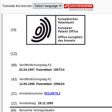
Translate this text into
(19)
(12)
(88)
Veröffentlichungstag A3:
02.04.1997
Patentblatt 1997/14
(43)
Veröffentlichungstag A2:
12.06.1996
Patentblatt 1996/24
(21)
Anmeldenummer:
95118678.2
(22)
Anmeldetag:
28.11.1995
(84)
Benannte Vertragsstaaten: