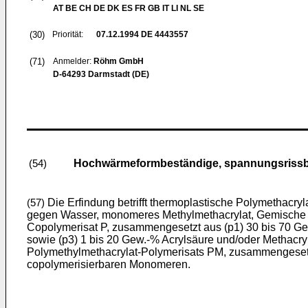
AT BE CH DE DK ES FR GB IT LI NL SE
(30)
Priorität:
07.12.1994
DE 4443557
(71)
Anmelder:
Röhm GmbH
D-64293 Darmstadt (DE)
Hochwärmeformbeständige, spannungsrissb
(54)
Die Erfindung betrifft thermoplastische Polymethacr
(57)
gegen Wasser, monomeres Methylmethacrylat, Gemische a
Copolymerisat P, zusammengesetzt aus (p1) 30 bis 70 Gew.
sowie (p3) 1 bis 20 Gew.-% Acrylsäure und/oder Methacry
Polymethylmethacrylat-Polymerisats PM, zusammengesetzt
copolymerisierbaren Monomeren.