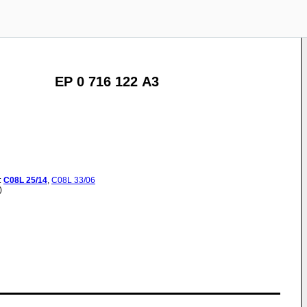
EP 0 716 122 A3
:
C08L
25/14
,
C08L
33/06
)