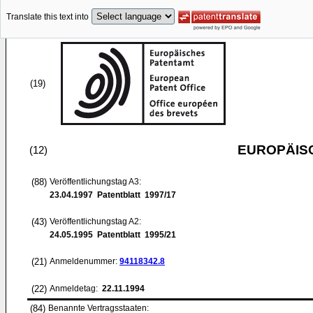
Translate this text into
(19)
EUROPÄIS
(12)
(88)
Veröffentlichungstag A3:
23.04.1997
Patentblatt 1997/17
(43)
Veröffentlichungstag A2:
24.05.1995
Patentblatt 1995/21
(21)
Anmeldenummer:
94118342.8
(22)
Anmeldetag:
22.11.1994
(84)
Benannte Vertragsstaaten: