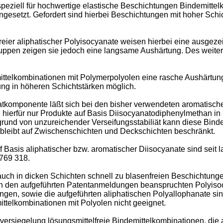
ziell für hochwertige elastische Beschichtungen Bindemittel
esetzt. Gefordert sind hierbei Beschichtungen mit hoher Schic
eier aliphatischer Polyisocyanate weisen hierbei eine ausgeze
ppen zeigen sie jedoch eine langsame Aushärtung. Des weiter
telkombinationen mit Polymerpolyolen eine rasche Aushärtung 
ng in höheren Schichtstärken möglich.
anatkomponente läßt sich bei den bisher verwendeten aromati
 hierfür nur Produkte auf Basis Diisocyanatodiphenylmethan in
rund von unzureichender Verseifungsstabiliät kann diese Binde
bleibt auf Zwischenschichten und Deckschichten beschränkt.
 Basis aliphatischer bzw. aromatischer Diisocyanate sind seit
769 318.
auch in dicken Schichten schnell zu blasenfreien Beschichtung
 in den aufgeführten Patentanmeldungen beanspruchten Polyis
gen, sowie die aufgeführten aliphatischen Polyallophanate si
ittelkombinationen mit Polyolen nicht geeignet.
ersiegelung lösungsmittelfreie Bindemittelkombinationen, die a