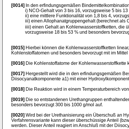
[0014]
In den erfindungsgemäßen Bindemittelkombination
i) NCO-Gehalt von 3 bis 16, vorzugsweise 5 bis 13
ii) eine mittlere Funktionalität von 1,8 bis 4, vorz
iii) einen Allophanatgruppengehalt (berechnet als 
iiii) einen Gehalt an Kohlenwasserstoffketten, die
vorzugsweise 18 bis 53 % und besonders bevorzug
[0015]
Hierbei können die Kohlenwasserstoffketten linear,
Kohlenstoffatomen und besonders bevorzugt mit im Mittel 
[0016]
Die Kohlenstoffatome der Kohlenwasserstoffkette 
[0017]
Hergestellt wird die in den erfindungsgemäßen Be
Diisocyanatkomponente a1) mit einer Hydroxylkomponente 
[0018]
Die Reaktion wird in einem Temperaturbereich von 
[0019]
Die so entstandenen Urethangruppen enthaltenden
besonders bevorzugt 300 bis 1000 g/mol auf.
[0020]
Wird bei der Urethanisierung ein Überschuß an Hyd
Verfahrensvariante kann dieser überschüssige Anteil (bz
werden. Dieser Anteil reagiert im Anschluß mit der Diis