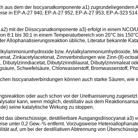
ch aus dem der Isocyanatkomponente a1) zugrundeliegendem Ami
weise in EP-A-27 940, EP-A-27 952, EP-A-27 953, EP-A-323 514
2) mit der Diisocyanatkomponente a3) erfolgt in einem NCO/Ur
von 8:1 bis 30:1 in einem Temperaturbereich von 20°C bis 150
r Allophanatisierungsreaktion übliche, Literatur bekannte Kata
aalkylammoniumhydroxide bzw. Arylalkylammoniumhydroxide, Metal
at, Zinkacetylacetonat, Zinnverbindungen wie Zinn-(II)-octoat, Z
id, Dibutylzinndiacetat, Dibutylzinndilaurat, Dibutylzinnmaleat o
igsäure, Schwefelsäure, Chlorwasserstoff, Bromwasserstoff, P
chen Isocyanatverbindungen können auch starke Säuren, wie in
ungsreaktion oder auch schon vor der Urethanisierung zugesetz
ysator kann, wenn möglich, destillativ aus dem Reaktionsansat
ide) seine katalytische Wirkung zu stoppen.
rd das überschüssige, destillierbare Ausgangsdiisocyanat a3) v
eise unter 0,2 Gew.-% entfernt. Vorzugsweise Heteroallophana
ität auf, um bei der destillativen Abtrennung von Überschüssi