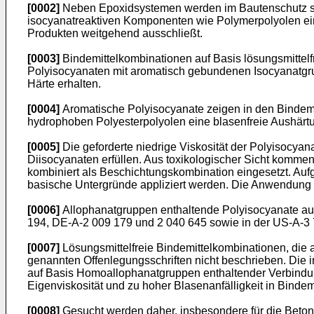
[0002]
Neben Epoxidsystemen werden im Bautenschutz spe
isocyanatreaktiven Komponenten wie Polymerpolyolen eing
Produkten weitgehend ausschließt.
[0003]
Bindemittelkombinationen auf Basis lösungsmittelfr
Polyisocyanaten mit aromatisch gebundenen Isocyanatgru
Härte erhalten.
[0004]
Aromatische Polyisocyanate zeigen in den Bindemit
hydrophoben Polyesterpolyolen eine blasenfreie Aushärtu
[0005]
Die geforderte niedrige Viskosität der Polyisocy
Diisocyanaten erfüllen. Aus toxikologischer Sicht kommen
kombiniert als Beschichtungskombination eingesetzt. Aufg
basische Untergründe appliziert werden. Die Anwendung 
[0006]
Allophanatgruppen enthaltende Polyisocyanate auf
194, DE-A-2 009 179 und 2 040 645 sowie in der US-A-3 
[0007]
Lösungsmittelfreie Bindemittelkombinationen, die 
genannten Offenlegungsschriften nicht beschrieben. Die
auf Basis Homoallophanatgruppen enthaltender Verbindun
Eigenviskosität und zu hoher Blasenanfälligkeit in Bindem
[0008]
Gesucht werden daher, insbesondere für die Betonv