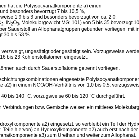
en hat die Polyisocyanatkomponente a) einen
 und besonders bevorzugt 7 bis 10,5 %,
ugsweise 1,9 bis 3 und besonders bevorzugt von ca. 2,0,
C
HN
O
, Molekulargewicht MG: 101) von 5 bis 35 bevorzugt 10
2
2
3
 über Sauerstoff an Allophanatgruppen gebunden vorliegen, mit i
t 30 bis 53 %.
 verzweigt, ungesättigt oder gesättigt sein. Vorzugsweise werde
16 bis 23 Kohlenstoffatomen eingesetzt.
können auch durch Sauerstoffatome getrennt vorliegen.
schichtungskombinationen eingesetzte Polyisocyanatkomponente
a2) in einem NCO/OH-Verhältnis von 1,0 bis 0,5, vorzugsweise
40 bis 140 °C, vorzugsweise 60 bis 120 °C durchgeführt.
 Verbindungen bzw. Gemische weisen ein mittleres Molekularg
roxylkomponente a2) eingesetzt, so verbleibt ein Teil der Hyd
w. Teile hiervon) an Hydroxylkomponente a2) auch erst nach de
ocyanatkomponente a3) zum Urethan und weiter zum Allophanat.