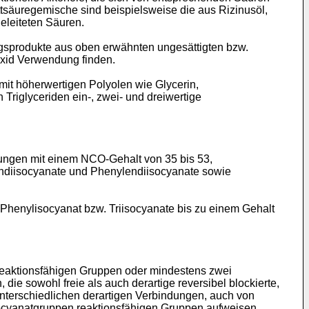
tsäuregemische sind beispielsweise die aus Rizinusöl,
eleiteten Säuren.
gsprodukte aus oben erwähnten ungesättigten bzw.
oxid Verwendung finden.
it höherwertigen Polyolen wie Glycerin,
Triglyceriden ein-, zwei- und dreiwertige
ngen mit einem NCO-Gehalt von 35 bis 53,
endiisocyanate und Phenylendiisocyanate sowie
Phenylisocyanat bzw. Triisocyanate bis zu einem Gehalt
eaktionsfähigen Gruppen oder mindestens zwei
ie sowohl freie als auch derartige reversibel blockierte,
nterschiedlichen derartigen Verbindungen, auch von
socyanatgruppen reaktionsfähigen Gruppen aufweisen.