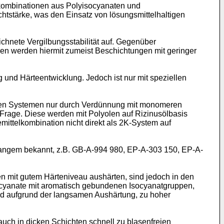
kombinationen aus Polyisocyanaten und
htstärke, was den Einsatz von lösungsmittelhaltigen
ichnete Vergilbungsstabilität auf. Gegenüber
en werden hiermit zumeist Beschichtungen mit geringer
und Härteentwicklung. Jedoch ist nur mit speziellen
schen Systemen nur durch Verdünnung mit monomeren
 Frage. Diese werden mit Polyolen auf Rizinusölbasis
mittelkombination nicht direkt als 2K-System auf
 langem bekannt, z.B. GB-A-994 980, EP-A-303 150, EP-A-
en mit gutem Härteniveau aushärten, sind jedoch in den
ocyanate mit aromatisch gebundenen Isocyanatgruppen,
nd aufgrund der langsamen Aushärtung, zu hoher
uch in dicken Schichten schnell zu blasenfreien