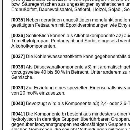
bzw. Säuregemischen aus ungesättigten synthetischen und
Erdnußölfett, Baumwollsaatöl, Safloröl, Holzöl, Sojaöl, 
[0035]
Neben derartigen ungesättigten monofunktionelle
gesättigten Fettsäuren mit Epoxidverbindungen wie Ethyl
[0036]
Schließlich können als Alkoholkomponente a2) auc
Trimethylolpropan, Pentaerytrit und Sorbit eingesetzt wer
Alkoholkomponenten.
[0037]
Die Kohlenwasserstoffkette kann gegebenenfalls d
[0038]
Als Diisocyanatkomponente a3) mit aromatisch g
vorzugsweise 40 bis 50 % in Betracht. Unter anderem zu
Gemische.
[0039]
Zur Erzielung eines speziellen Eigenschaftsnivea
von 20 mol% einzusetzen.
[0040]
Bevorzugt wird als Komponente a3) 2,4- oder 2,6-
[0041]
Die Komponente b) besteht aus mindestens einer 
hydrolytisch in derartige Gruppen überführbaren Gruppen.
gegenüber Isocyanatgruppen reaktionsfähigen Gruppen au
solchen Gemischen, die sowohl Verbindungen mit freien a