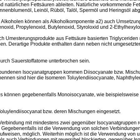
 natürlichen Fettsäuren ableiten. Natürliche vorkommende Fet
Sonnenblumenöl, Leinöl, Rüböl, Talöl, Spermöl und Heringsöl abg
n Alkoholen können als Alkoholkomponente a2) auch Umsetzun
enoxid, Propylenoxid, Butylenoxid, Styroloxid und 2-Ethylhexyl
h Umesterungsprodukte aus Fettsäure basierten Triglyceriden m
den. Derartige Produkte enthalten dann neben nicht umgesetzten 
urch Sauerstoffatome unterbrochen sein.
ebundenen Isocyanatgruppen kommen Diisocyanate bzw. Mischu
 nennen sind hier die Isomeren Toluylendiisocyanate, Naphthyl
us können gegebenenfalls Monoisocyanate, wie beispielsweise 
Toluylendiisocyanat bzw. deren Mischungen eingesetzt.
Verbindung mit mindestens zwei gegenüber Isocyanatgruppen r
 Gegebenenfalls ist die Verwendung von solchen Verbindungen, d
fweisen, möglich. Weiterhin möglich ist die Verwendung von u
ls auch Verbindungen mit reversibel blockierten, gegenüber I