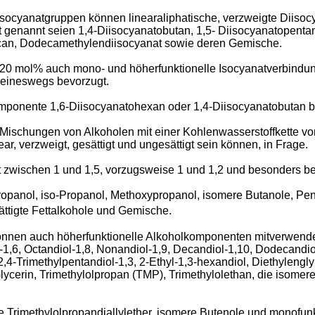
Isocyanatgruppen können linearaliphatische, verzweigte Diiso
 genannt seien 1,4-Diisocyanatobutan, 1,5- Diisocyanatopentan,
ecan, Dodecamethylendiisocyanat sowie deren Gemische.
20 mol% auch mono- und höherfunktionelle Isocyanatverbindung
keineswegs bevorzugt.
mponente 1,6-Diisocyanatohexan oder 1,4-Diisocyanatobutan b
ischungen von Alkoholen mit einer Kohlenwasserstoffkette von 
ar, verzweigt, gesättigt und ungesättigt sein können, in Frage.
 zwischen 1 und 1,5, vorzugsweise 1 und 1,2 und besonders be
ropanol, iso-Propanol, Methoxypropanol, isomere Butanole, Pe
ättigte Fettalkohole und Gemische.
nnen auch höherfunktionelle Alkoholkomponenten mitverwendet 
-1,6, Octandiol-1,8, Nonandiol-1,9, Decandiol-1,10, Dodecandio
4-Trimethylpentandiol-1,3, 2-Ethyl-1,3-hexandiol, Diethylenglyko
Glycerin, Trimethylolpropan (TMP), Trimethylolethan, die isomer
ie Trimethylolpropandiallylether, isomere Butenole und monofun