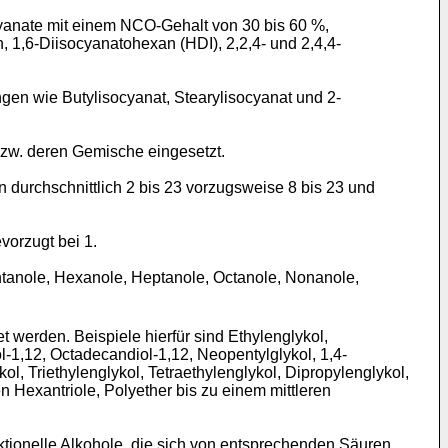
cyanate mit einem NCO-Gehalt von 30 bis 60 %,
 1,6-Diisocyanatohexan (HDI), 2,2,4- und 2,4,4-
en wie Butylisocyanat, Stearylisocyanat und 2-
zw. deren Gemische eingesetzt.
durchschnittlich 2 bis 23 vorzugsweise 8 bis 23 und
vorzugt bei 1.
ntanole, Hexanole, Heptanole, Octanole, Nonanole,
werden. Beispiele hierfür sind Ethylenglykol,
l-1,12, Octadecandiol-1,12, Neopentylglykol, 1,4-
l, Triethylenglykol, Tetraethylenglykol, Dipropylenglykol,
en Hexantriole, Polyether bis zu einem mittleren
ktionelle Alkohole, die sich von entsprechenden Säuren