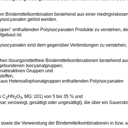
 Bindemittelkombination bestehend aus einer niedrigviskosen
yisocyanaten gelöst werden.
pen" enthaltenden Polyisocyanaten Produkte zu verstehen, de
gebaut ist.
isocyanaten sind dem gegenüber Verbindungen zu verstehen, d
hen lösungsmittelfreie Bindemittelkombinationen bestehend au
 gebundenen Isocyanatgruppen,
yanatreaktiven Gruppen und
toffen,
 aus Heteroallophanatgruppen enthaltenden Polyisocyanaten
s C
HN
O
, MG: 101) von 5 bis 35 % und
2
2
3
ear, verzweigt, gesättigt oder ungesättigt), die über ein Sauerst
g sowie die Verwendung der Bindemittelkombinationen in bzw.