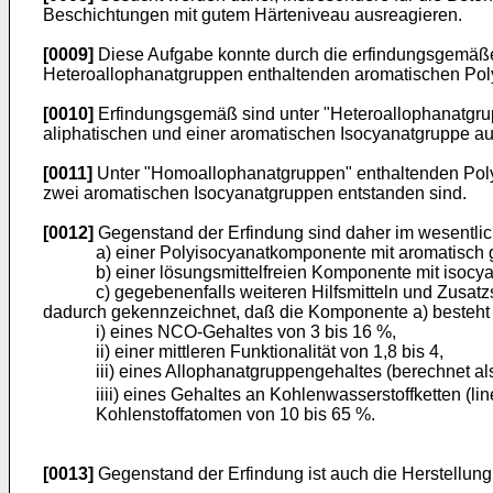
Beschichtungen mit gutem Härteniveau ausreagieren.
[0009]
Diese Aufgabe konnte durch die erfindungsgemäßen
Heteroallophanatgruppen enthaltenden aromatischen Pol
[0010]
Erfindungsgemäß sind unter "Heteroallophanatgrup
aliphatischen und einer aromatischen Isocyanatgruppe auf
[0011]
Unter "Homoallophanatgruppen" enthaltenden Poly
zwei aromatischen Isocyanatgruppen entstanden sind.
[0012]
Gegenstand der Erfindung sind daher im wesentlic
a) einer Polyisocyanatkomponente mit aromatisch
b) einer lösungsmittelfreien Komponente mit isoc
c) gegebenenfalls weiteren Hilfsmitteln und Zusatzs
dadurch gekennzeichnet, daß die Komponente a) besteht
i) eines NCO-Gehaltes von 3 bis 16 %,
ii) einer mittleren Funktionalität von 1,8 bis 4,
iii) eines Allophanatgruppengehaltes (berechnet al
iiii) eines Gehaltes an Kohlenwasserstoffketten (lin
Kohlenstoffatomen von 10 bis 65 %.
[0013]
Gegenstand der Erfindung ist auch die Herstellun