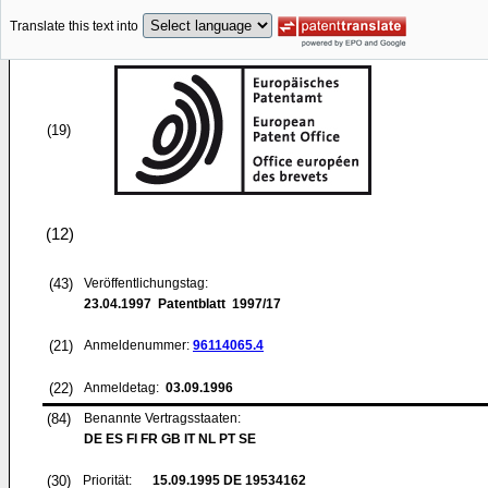
Translate this text into
(19)
(12)
(43)
Veröffentlichungstag:
23.04.1997
Patentblatt 1997/17
(21)
Anmeldenummer:
96114065.4
(22)
Anmeldetag:
03.09.1996
(84)
Benannte Vertragsstaaten:
DE ES FI FR GB IT NL PT SE
(30)
Priorität:
15.09.1995
DE 19534162