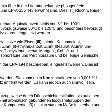
n über in der Literatur bekannte phosgenfreie
 und EP-A-355 443 erwähnt sind. Dies ist jedoch weniger
ethan-Äquivalentverhältnis von 3:1 bis 100:1
°C, vorzugsweise 50°C bis 120°C und besonders bevorzugt
lysatoren eingesetzt werden.
lsalze wie Eisen-(III)-chlorid, Kaliumoctoat,
inn-(II)-ethylhexanoat, Zinn-(II)-laurat, Aluminium-
der Dioctylzinndiacetat, Mangan-, Cobalt- und
hosphorsäure und Perchlorsäure und beliebige Gemische.
 der EPA-194 beschrieben, eingesetzt werden. Dies ist
t werden. Sie kommen in Konzentrationen von 0,001 % bis
z entfernt werden. Es kann jedoch auch sinnvoll sein,
orzugsweise durch Dünnschichtdestillation bis auf einen
te mit aromatisch gebundenen Isocyanatgruppen der
ger Komponente a3) nicht in starkem Maße in Urethan und