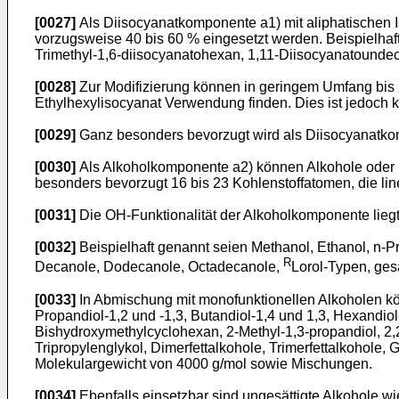
[0027]
Als Diisocyanatkomponente a1) mit aliphatischen 
vorzugsweise 40 bis 60 % eingesetzt werden. Beispielhaft
Trimethyl-1,6-diisocyanatohexan, 1,11-Diisocyanatound
[0028]
Zur Modifizierung können in geringem Umfang bis 
Ethylhexylisocyanat Verwendung finden. Dies ist jedoch 
[0029]
Ganz besonders bevorzugt wird als Diisocyanatko
[0030]
Als Alkoholkomponente a2) können Alkohole oder M
besonders bevorzugt 16 bis 23 Kohlenstoffatomen, die line
[0031]
Die OH-Funktionalität der Alkoholkomponente liegt
[0032]
Beispielhaft genannt seien Methanol, Ethanol, n-P
R
Decanole, Dodecanole, Octadecanole,
Lorol-Typen, ges
[0033]
In Abmischung mit monofunktionellen Alkoholen kö
Propandiol-1,2 und -1,3, Butandiol-1,4 und 1,3, Hexandiol
Bishydroxymethylcyclohexan, 2-Methyl-1,3-propandiol, 2,2,
Tripropylenglykol, Dimerfettalkohole, Trimerfettalkohole, 
Molekulargewicht von 4000 g/mol sowie Mischungen.
[0034]
Ebenfalls einsetzbar sind ungesättigte Alkohole w