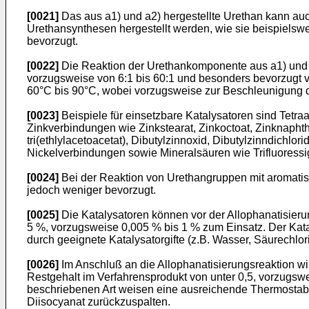
[0021]
Das aus a1) und a2) hergestellte Urethan kann au
Urethansynthesen hergestellt werden, wie sie beispiels
bevorzugt.
[0022]
Die Reaktion der Urethankomponente aus a1) und a
vorzugsweise von 6:1 bis 60:1 und besonders bevorzugt 
60°C bis 90°C, wobei vorzugsweise zur Beschleunigung de
[0023]
Beispiele für einsetzbare Katalysatoren sind Tetr
Zinkverbindungen wie Zinkstearat, Zinkoctoat, Zinknaphthen
tri(ethlylacetoacetat), Dibutylzinnoxid, Dibutylzinndichlor
Nickelverbindungen sowie Mineralsäuren wie Trifluoress
[0024]
Bei der Reaktion von Urethangruppen mit aromatis
jedoch weniger bevorzugt.
[0025]
Die Katalysatoren können vor der Allophanatisier
5 %, vorzugsweise 0,005 % bis 1 % zum Einsatz. Der Katal
durch geeignete Katalysatorgifte (z.B. Wasser, Säurechlor
[0026]
Im Anschluß an die Allophanatisierungsreaktion wi
Restgehalt im Verfahrensprodukt von unter 0,5, vorzugsw
beschriebenen Art weisen eine ausreichende Thermostabil
Diisocyanat zurückzuspalten.