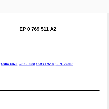
EP 0 769 511 A2
:
C08G
18/78
,
C08G
18/80
,
C09D
175/00
,
C07C
273/18