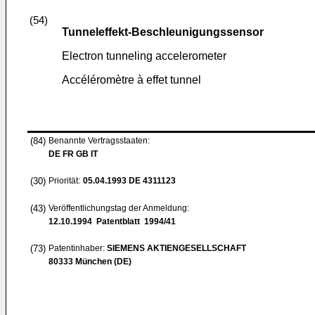
(54)
Tunneleffekt-Beschleunigungssensor
Electron tunneling accelerometer
Accéléromètre à effet tunnel
(84)
Benannte Vertragsstaaten:
DE FR GB IT
(30)
Priorität:
05.04.1993
DE 4311123
(43)
Veröffentlichungstag der Anmeldung:
12.10.1994
Patentblatt 1994/41
(73)
Patentinhaber:
SIEMENS AKTIENGESELLSCHAFT
80333 München (DE)