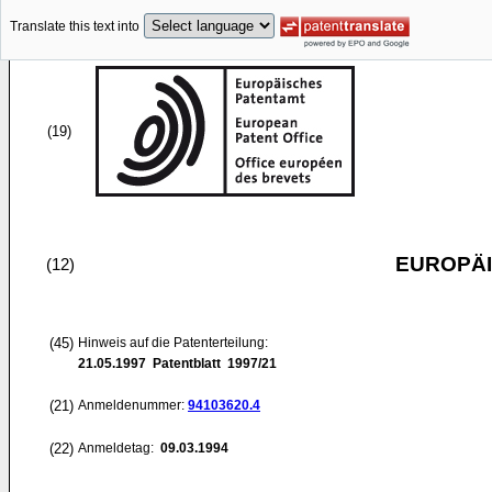
Translate this text into
(19)
EUROPÄI
(12)
(45)
Hinweis auf die Patenterteilung:
21.05.1997
Patentblatt 1997/21
(21)
Anmeldenummer:
94103620.4
(22)
Anmeldetag:
09.03.1994