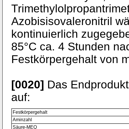
Trimethylolpropantrime
Azobisisovaleronitril 
kontinuierlich zugegeb
85°C ca. 4 Stunden nach
Festkörpergehalt von mi
[0020]
Das Endprodukt 
auf:
Festkörpergehalt
Aminzahl
Säure-MEQ