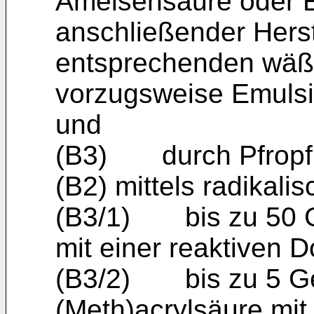
Ameisensäure oder E
anschließender Herst
entsprechenden wäß
vorzugsweise Emuls
und
(B3) durch Pfropfu
(B2) mittels radikali
(B3/1) bis zu 50 
mit einer reaktiven 
(B3/2) bis zu 5 Ge
(Meth)acrylsäure mit