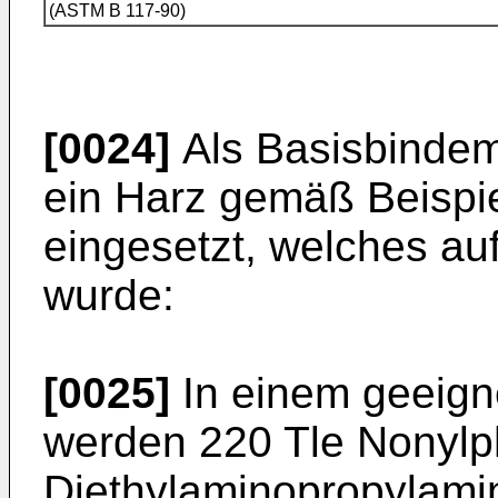
(ASTM B 117-90)
[0024]
Als Basisbindemi
ein Harz gemäß Beispi
eingesetzt, welches au
wurde:
[0025]
In einem geeign
werden 220 Tle Nonylph
Diethylaminopropylamin