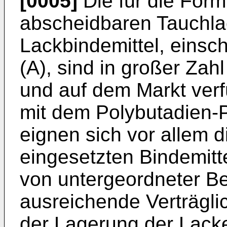
[0005]
Die für die Form
abscheidbaren Tauchl
Lackbindemittel, einsc
(A), sind in großer Zah
und auf dem Markt verf
mit dem Polybutadien-P
eignen sich vor allem 
eingesetzten Bindemitte
von untergeordneter Be
ausreichende Verträglic
der Lagerung der Lack