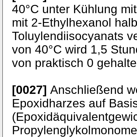
40°C unter Kühlung mit
mit 2-Ethylhexanol halb
Toluylendiisocyanats v
von 40°C wird 1,5 Stu
von praktisch 0 gehalte
[0027]
Anschließend we
Epoxidharzes auf Basi
(Epoxidäquivalentgewic
Propylenglykolmonomet