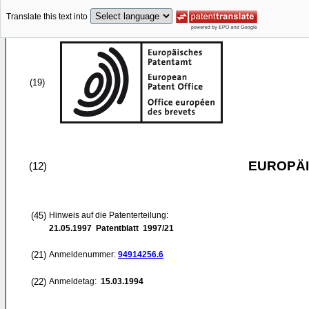
Translate this text into
(19)
EUROPÄI
(12)
(45)
Hinweis auf die Patenterteilung:
21.05.1997
Patentblatt 1997/21
(21)
Anmeldenummer:
94914256.6
(22)
Anmeldetag:
15.03.1994