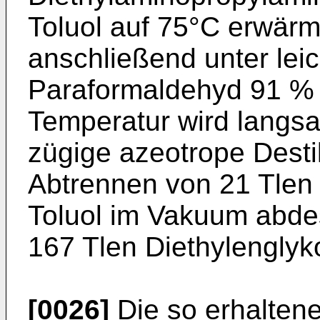
Toluol auf 75°C erwär
anschließend unter lei
Paraformaldehyd 91 % (
Temperatur wird langsam
zügige azeotrope Destil
Abtrennen von 21 Tlen
Toluol im Vakuum abdest
167 Tlen Diethylenglyko
[0026]
Die so erhaltene