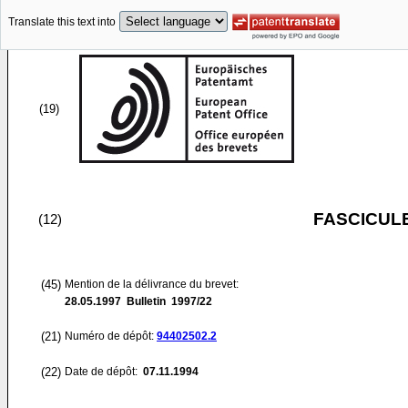
Translate this text into
(19)
FASCICUL
(12)
(45)
Mention de la délivrance du brevet:
28.05.1997
Bulletin 1997/22
(21)
Numéro de dépôt:
94402502.2
(22)
Date de dépôt:
07.11.1994