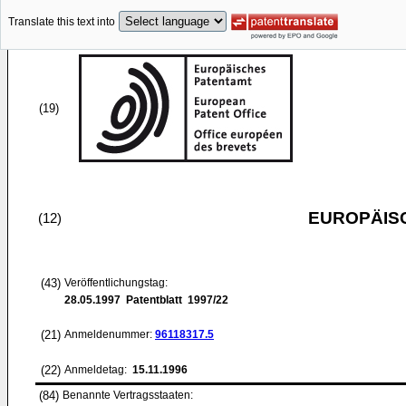
Translate this text into
(19)
EUROPÄIS
(12)
(43)
Veröffentlichungstag:
28.05.1997
Patentblatt 1997/22
(21)
Anmeldenummer:
96118317.5
(22)
Anmeldetag:
15.11.1996
(84)
Benannte Vertragsstaaten: