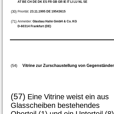
AT BE CH DE DK ES FR GB GR IE IT LI LU NL SE
(30)
Priorität:
23.11.1995
DE 19543615
(71)
Anmelder:
Glasbau Hahn GmbH & Co. KG
D-60314 Frankfurt (DE)
Vitrine zur Zurschaustellung von Gegenstände
(54)
(57)
Eine Vitrine weist ein aus
Glasscheiben bestehendes
Oberteil (1) und ein Unterteil (8)