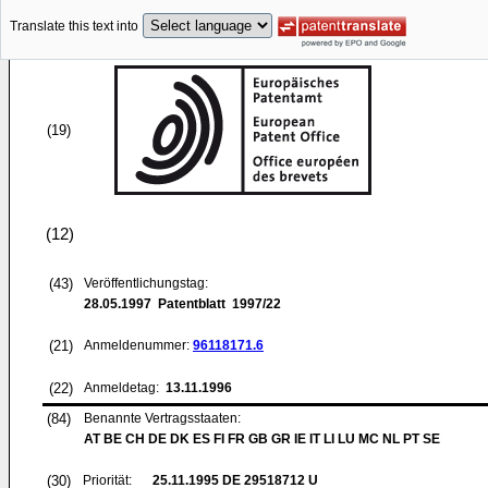
Translate this text into
(19)
(12)
(43)
Veröffentlichungstag:
28.05.1997
Patentblatt 1997/22
(21)
Anmeldenummer:
96118171.6
(22)
Anmeldetag:
13.11.1996
(84)
Benannte Vertragsstaaten:
AT BE CH DE DK ES FI FR GB GR IE IT LI LU MC NL PT SE
(30)
Priorität:
25.11.1995
DE 29518712 U