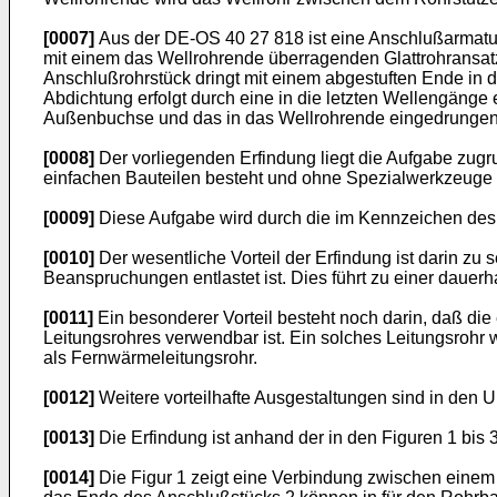
[0007]
Aus der DE-OS 40 27 818 ist eine Anschlußarmatur
mit einem das Wellrohrende überragenden Glattrohransatz 
Anschlußrohrstück dringt mit einem abgestuften Ende in 
Abdichtung erfolgt durch eine in die letzten Wellengäng
Außenbuchse und das in das Wellrohrende eingedrungene
[0008]
Der vorliegenden Erfindung liegt die Aufgabe zugr
einfachen Bauteilen besteht und ohne Spezialwerkzeuge m
[0009]
Diese Aufgabe wird durch die im Kennzeichen des 
[0010]
Der wesentliche Vorteil der Erfindung ist darin z
Beanspruchungen entlastet ist. Dies führt zu einer daue
[0011]
Ein besonderer Vorteil besteht noch darin, daß d
Leitungsrohres verwendbar ist. Ein solches Leitungsrohr
als Fernwärmeleitungsrohr.
[0012]
Weitere vorteilhafte Ausgestaltungen sind in den U
[0013]
Die Erfindung ist anhand der in den Figuren 1 bis 
[0014]
Die Figur 1 zeigt eine Verbindung zwischen einem 