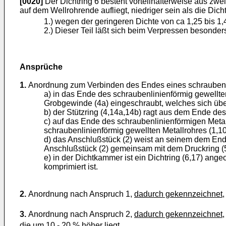
[0020]
Der Dichtring 6 besteht vorteilhafterweise aus zwei 
auf dem Wellrohrende aufliegt, niedriger sein als die Dich
1.) wegen der geringeren Dichte von ca 1,25 bis 1,
2.) Dieser Teil läßt sich beim Verpressen besonders
Ansprüche
1.
Anordnung zum Verbinden des Endes eines schraubenli
a) in das Ende des schraubenlinienförmig gewellten
Grobgewinde (4a) eingeschraubt, welches sich über
b) der Stützring (4,14a,14b) ragt aus dem Ende de
c) auf das Ende des schraubenlinienförmigen Metal
schraubenlinienförmig gewellten Metallrohres (1,1
d) das Anschlußstück (2) weist an seinem dem End
Anschlußstück (2) gemeinsam mit dem Druckring (5
e) in der Dichtkammer ist ein Dichtring (6,17) ang
komprimiert ist.
2.
Anordnung nach Anspruch 1,
dadurch gekennzeichnet
,
3.
Anordnung nach Anspruch 2,
dadurch gekennzeichnet
die um 10 - 20 % höher liegt.