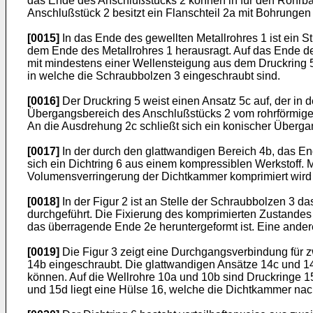
das Ende des Anschlußstücks 2 können in für den Rohrba
Anschlußstück 2 besitzt ein Flanschteil 2a mit Bohrunge
[0015]
In das Ende des gewellten Metallrohres 1 ist ein S
dem Ende des Metallrohres 1 herausragt. Auf das Ende de
mit mindestens einer Wellensteigung aus dem Druckring 5
in welche die Schraubbolzen 3 eingeschraubt sind.
[0016]
Der Druckring 5 weist einen Ansatz 5c auf, der in 
Übergangsbereich des Anschlußstücks 2 vom rohrförmigen
An die Ausdrehung 2c schließt sich ein konischer Überga
[0017]
In der durch den glattwandigen Bereich 4b, das E
sich ein Dichtring 6 aus einem kompressiblen Werkstoff.
Volumensverringerung der Dichtkammer komprimiert wird u
[0018]
In der Figur 2 ist an Stelle der Schraubbolzen 3 d
durchgeführt. Die Fixierung des komprimierten Zustandes
das überragende Ende 2e heruntergeformt ist. Eine andere 
[0019]
Die Figur 3 zeigt eine Durchgangsverbindung für zw
14b eingeschraubt. Die glattwandigen Ansätze 14c und 1
können. Auf die Wellrohre 10a und 10b sind Druckringe 
und 15d liegt eine Hülse 16, welche die Dichtkammer nach