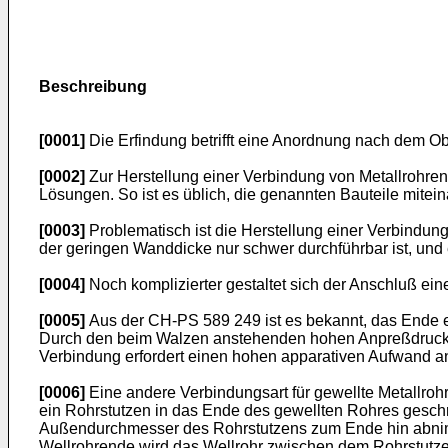
Beschreibung
[0001]
Die Erfindung betrifft eine Anordnung nach dem Ob
[0002]
Zur Herstellung einer Verbindung von Metallrohren
Lösungen. So ist es üblich, die genannten Bauteile mitei
[0003]
Problematisch ist die Herstellung einer Verbindu
der geringen Wanddicke nur schwer durchführbar ist, und e
[0004]
Noch komplizierter gestaltet sich der Anschluß ei
[0005]
Aus der CH-PS 589 249 ist es bekannt, das Ende e
Durch den beim Walzen anstehenden hohen Anpreßdruck en
Verbindung erfordert einen hohen apparativen Aufwand an
[0006]
Eine andere Verbindungsart für gewellte Metallroh
ein Rohrstutzen in das Ende des gewellten Rohres geschr
Außendurchmesser des Rohrstutzens zum Ende hin abnim
Wellrohrende wird das Wellrohr zwischen dem Rohrstutze