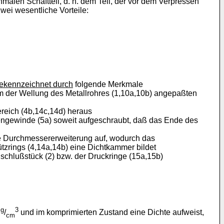
chmalen Schaftteil, d. h. dem Teil, der vor dem Verpressen
zwei wesentliche Vorteile:
ekennzeichnet durch
folgende Merkmale
nem der Wellung des Metallrohres (1,10a,10b) angepaßten
ereich (4b,14c,14d) heraus
nnengewinde (5a) soweit aufgeschraubt, daß das Ende des
ne Durchmessererweiterung auf, wodurch das
tzrings (4,14a,14b) eine Dichtkammer bildet
nschlußstück (2) bzw. der Druckringe (15a,15b)
g
3
6
/
und im komprimierten Zustand eine Dichte aufweist,
cm