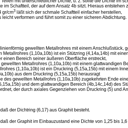
Teilen mit unterschiedlicher Dichte, u. z. sollte die Dichte im s
te im Schaftteil, der auf dem Ansatz 4b sitzt. Hieraus entstehen 
3
4 gr/cm
läßt sich der schmale Schaftteil einfacher herstellen,
 leicht verformen und führt somit zu einer sicheren Abdichtung.
nienförmig gewellten Metallrohres mit einem Anschlußstück,
g
 Metallrohres (1,10a,10b) ist ein Stützring (4,14a,14b) mit ei
 einen Bereich seiner äußeren Oberfläche erstreckt,
s gewellten Metallrohres (1,10a,10b) mit einem glattwandigen B
lrohres (1,10a,10b) ist ein Druckring (5,15a,15b) mit einem I
0a,10b) aus dem Druckring (5,15a,15b) herausragt
e des gewellten Metallrohrs (1,10a,10b) zugekehrten Ende ei
,15a,15b) und dem glattwandigen Bereich (4b,14c,14d) des Stü
eordnet, der durch axiales Gegenziehen von Druckring (5) und A
 daß der Dichtring (6,17) aus Graphit besteht.
, daß der Graphit im Einbauzustand eine Dichte von 1,25 bis 1,