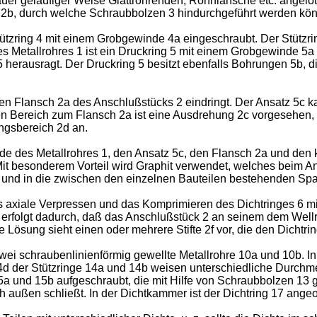
uer geläufiger Weise Glattrohrenden, Rohrflansche etc. angel
n 2b, durch welche Schraubbolzen 3 hindurchgeführt werden kö
tützring 4 mit einem Grobgewinde 4a eingeschraubt. Der Stützri
s Metallrohres 1 ist ein Druckring 5 mit einem Grobgewinde 5a
 herausragt. Der Druckring 5 besitzt ebenfalls Bohrungen 5b,
den Flansch 2a des Anschlußstücks 2 eindringt. Der Ansatz 5c ka
 Bereich zum Flansch 2a ist eine Ausdrehung 2c vorgesehen, 
ngsbereich 2d an.
nde des Metallrohres 1, den Ansatz 5c, den Flansch 2a und de
 Mit besonderem Vorteil wird Graphit verwendet, welches beim
nd in die zwischen den einzelnen Bauteilen bestehenden Spalt
as axiale Verpressen und das Komprimieren des Dichtringes 6 mi
 erfolgt dadurch, daß das Anschlußstück 2 an seinem dem Well
Lösung sieht einen oder mehrere Stifte 2f vor, die den Dichtrin
ei schraubenlinienförmig gewellte Metallrohre 10a und 10b. In
4d der Stützringe 14a und 14b weisen unterschiedliche Durch
15a und 15b aufgeschraubt, die mit Hilfe von Schraubbolzen 1
 außen schließt. In der Dichtkammer ist der Dichtring 17 angeo