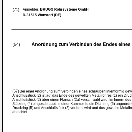
(71)
Anmelder:
BRUGG Rohrsysteme GmbH
D-31515 Wunstorf (DE)
Anordnung zum Verbinden des Endes eines s
(54)
(57)
Bei einer Anordnung zum Verbinden eines schraubenlinienförmig gewel
Anschlußstück (2) ist auf das Ende des gewellten Metallrohres (1) ein Druc
Anschlußstück (2) über einen Flansch (2a) verschraubt wird. Im Innern des g
Stützring (4) eingeschraubt. In einer Kammer ist ein Dichtring (6) angeo
Druckring (5) und Anschlußstück (2) verformt wird und das gewellte Metall
abdichtet.