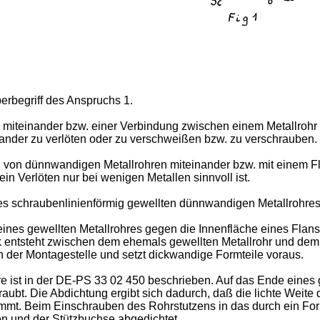
erbegriff des Anspruchs 1.
 miteinander bzw. einer Verbindung zwischen einem Metallrohr
nander zu verlöten oder zu verschweißen bzw. zu verschrauben.
ng von dünnwandigen Metallrohren miteinander bzw. mit einem
in Verlöten nur bei wenigen Metallen sinnvoll ist.
nes schraubenlinienförmig gewellten dünnwandigen Metallrohres
ines gewellten Metallrohres gegen die Innenfläche eines Flans
tsteht zwischen dem ehemals gewellten Metallrohr und dem Me
 der Montagestelle und setzt dickwandige Formteile voraus.
re ist in der DE-PS 33 02 450 beschrieben. Auf das Ende eines
aubt. Die Abdichtung ergibt sich dadurch, daß die lichte Weit
mt. Beim Einschrauben des Rohrstutzens in das durch ein F
n und der Stützbuchse abgedichtet.