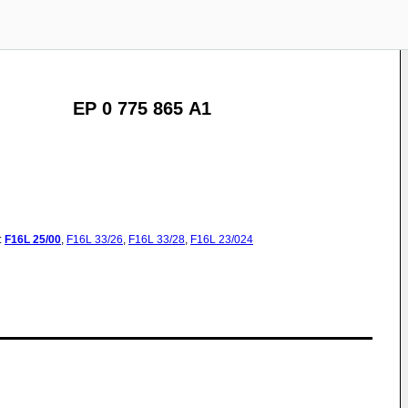
EP 0 775 865 A1
:
F16L
25/00
,
F16L
33/26
,
F16L
33/28
,
F16L
23/024