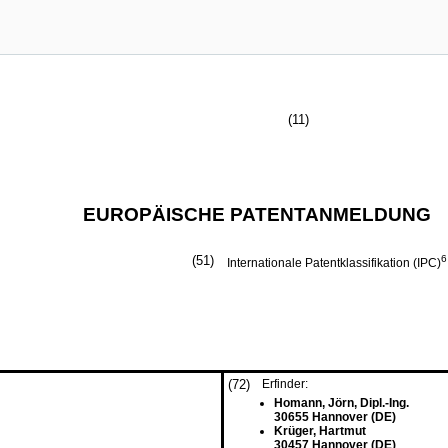
(11)
EUROPÄISCHE PATENTANMELDUNG
(51)
6
Internationale Patentklassifikation (IPC)
(72)
Erfinder:
Homann, Jörn, Dipl.-Ing.
30655 Hannover (DE)
Krüger, Hartmut
30457 Hannover (DE)