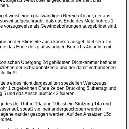
ötet, angeschweißt oder angeschraubt werden. Das
nnen.
ng 4 weist einen glattwandigen Bereich 4b auf, der aus
 soweit aufgeschraubt, daß das Ende des Metallrohres 1
 die vorzugsweise als Gewindebohrungen ausgebildet sind,
nn an der Stirnseite auch konisch ausgebildet sein. Im
die das Ende des glattwandigen Bereichs 4b aufnimmt.
n konischen Übergang 2d gebildeten Dichtkammer befindet
 Anziehen der Schraubbolzen 3 und der damit verbundenen
e fließt.
ttels eines nicht dargestellten speziellen Werkzeugs
rohr 1 zugekehrten Ende 2e den Druckring 5 überragt und
g 5 und das Anschlußstück 2 fixieren.
 jedes der Rohre 10a und 10b ist ein Stützring 14a und
messer auf, sodaß sie ineinandergeschoben werden
3 gegeneinander gezogen werden. Auf den Ansätzen 15c
rdnet.