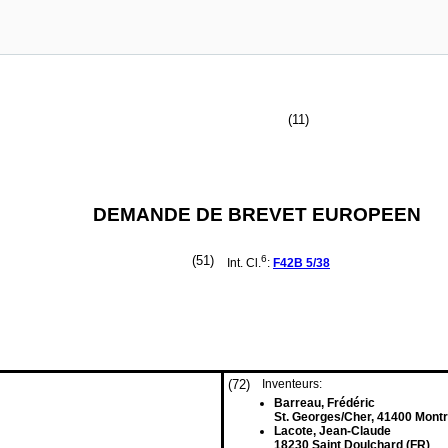
(11)
DEMANDE DE BREVET EUROPEEN
(51)
6
Int. Cl.
:
F42B
5/38
(72)
Inventeurs:
Barreau, Frédéric
St. Georges/Cher, 41400 Montr
Lacote, Jean-Claude
18230 Saint Doulchard (FR)