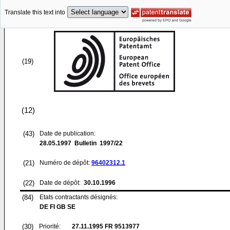
Translate this text into
(19)
(12)
(43)
Date de publication:
28.05.1997
Bulletin 1997/22
(21)
Numéro de dépôt:
96402312.1
(22)
Date de dépôt:
30.10.1996
(84)
Etats contractants désignés:
DE FI GB SE
(30)
Priorité:
27.11.1995
FR 9513977