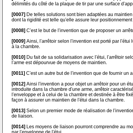
délimités du côté de la plaque de tir par une surface d'appu
[0007]
De telles solutions sont bien adaptées au maintien 
dont la rigidité est telle qu'elle assure leur positionneme
[0008]
C'est le but de l'invention que de proposer un arrêt
[0009]
Ainsi, l'arrêtoir selon l'invention est porté par l'ét
à la chambre.
[0010]
Du fait de sa solidarisation avec l'étui, l'arrêtoir 
l'arme est dépourvue de moyens de maintien.
[0011]
C'est un autre but de l'invention que de fournir un a
[0012]
Ainsi l'invention a pour objet un arrêtoir pour un 
introduite dans la chambre d'une arme, arrêtoir caractéris
l'enveloppe et à celui de la chambre et destinée à être fix
façon à assurer un maintien de l'étui dans la chambre.
[0013]
Selon un premier mode de réalisation de l'invention,
de liaison.
[0014]
Les moyens de liaison pourront comprendre au moins
par l'enveloppe de l'étui.