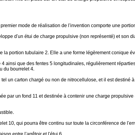
un premier mode de réalisation de l'invention comporte une portio
veloppe d'un étui de charge propulsive (non représenté) et son 
 la portion tubulaire 2. Elle a une forme légèrement conique évas
ue 4 ainsi que des fentes 5 longitudinales, régulièrement répart
au du bourrelet 4.
 tel un carton chargé ou non de nitrocellulose, et il est destiné
e par un fond 11 et destinée à contenir une charge propulsive 8.
stible.
let 10, qui pourra être continu sur toute la circonférence de l'e
son entre l'arrêtoir et l'étui 6.