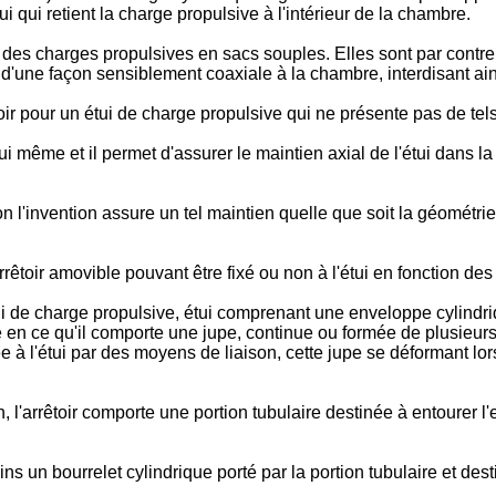
i qui retient la charge propulsive à l'intérieur de la chambre.
des charges propulsives en sacs souples. Elles sont par contre i
nt d'une façon sensiblement coaxiale à la chambre, interdisant ain
oir pour un étui de charge propulsive qui ne présente pas de tel
ui lui même et il permet d'assurer le maintien axial de l'étui dan
selon l'invention assure un tel maintien quelle que soit la géomét
rrêtoir amovible pouvant être fixé ou non à l'étui en fonction des
étui de charge propulsive, étui comprenant une enveloppe cylindr
é en ce qu'il comporte une jupe, continue ou formée de plusieurs
ée à l'étui par des moyens de liaison, cette jupe se déformant lor
 l'arrêtoir comporte une portion tubulaire destinée à entourer l'
 un bourrelet cylindrique porté par la portion tubulaire et des