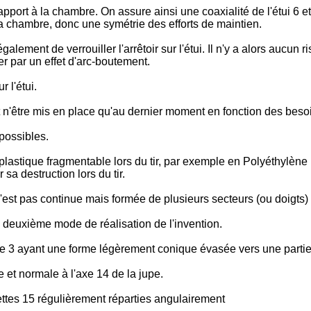
apport à la chambre. On assure ainsi une coaxialité de l'étui 6 e
a chambre, donc une symétrie des efforts de maintien.
lement de verrouiller l'arrêtoir sur l'étui. Il n'y a alors aucun r
er par un effet d'arc-boutement.
 l'étui.
et n'être mis en place qu'au dernier moment en fonction des beso
possibles.
e plastique fragmentable lors du tir, par exemple en Polyéthylèn
 sa destruction lors du tir.
n'est pas continue mais formée de plusieurs secteurs (ou doigts)
n deuxième mode de réalisation de l'invention.
 3 ayant une forme légèrement conique évasée vers une partie ar
 et normale à l'axe 14 de la jupe.
ettes 15 régulièrement réparties angulairement