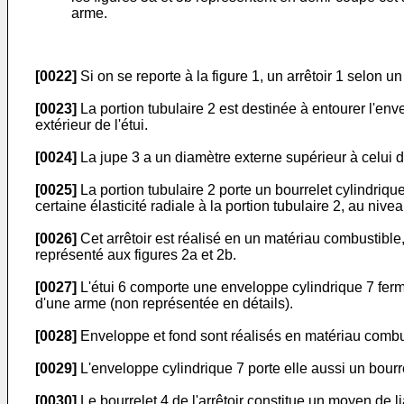
arme.
[0022]
Si on se reporte à la figure 1, un arrêtoir 1 selon 
[0023]
La portion tubulaire 2 est destinée à entourer l'en
extérieur de l'étui.
[0024]
La jupe 3 a un diamètre externe supérieur à celui de
[0025]
La portion tubulaire 2 porte un bourrelet cylindriq
certaine élasticité radiale à la portion tubulaire 2, au nive
[0026]
Cet arrêtoir est réalisé en un matériau combustible,
représenté aux figures 2a et 2b.
[0027]
L'étui 6 comporte une enveloppe cylindrique 7 fermé
d'une arme (non représentée en détails).
[0028]
Enveloppe et fond sont réalisés en matériau combu
[0029]
L'enveloppe cylindrique 7 porte elle aussi un bourre
[0030]
Le bourrelet 4 de l'arrêtoir constitue un moyen de liai