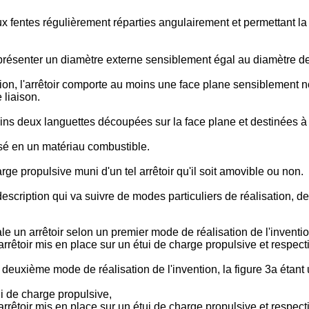
x fentes régulièrement réparties angulairement et permettant la
 présenter un diamètre externe sensiblement égal au diamètre d
n, l'arrêtoir comporte au moins une face plane sensiblement nor
 liaison.
 deux languettes découpées sur la face plane et destinées à co
lisé en un matériau combustible.
ge propulsive muni d'un tel arrêtoir qu'il soit amovible ou non.
description qui va suivre de modes particuliers de réalisation, d
le un arrêtoir selon un premier mode de réalisation de l'inventio
arrêtoir mis en place sur un étui de charge propulsive et respe
n deuxième mode de réalisation de l'invention, la figure 3a étant 
ui de charge propulsive,
arrêtoir mis en place sur un étui de charge propulsive et respe