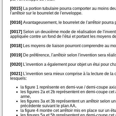
[0015]
La portion tubulaire pourra comporter au moins deu
l'arrêtoir sur le bourrelet de l'enveloppe.
[0016]
Avantageusement, le bourrelet de l'arrêtoir pourra
[0017]
Selon un deuxième mode de réalisation de l'inventio
appliquée contre un fond de l'étui et portant les moyens de
[0018]
Les moyens de liaison pourront comprendre au moins
[0019]
De préférence, l'arrêtoir selon l'invention sera réa
[0020]
L'invention a également pour objet un étui pour char
[0021]
L'invention sera mieux comprise à la lecture de la 
lesquels:
la figure 1 représente en demi-vue / demi-coupe axia
les figures 2a et 2b représentent en demi-coupe cet 
arme,
les figures 3a et 3b représentent un arrêtoir selon u
précédente suivant le plan AA,
la figure 4 montre cet arrêtoir mis en place sur un ét
les figures 5a et 5b représentent en demi-coupe cet 