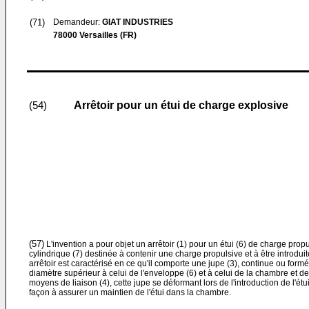
(71)
Demandeur:
GIAT INDUSTRIES
78000 Versailles (FR)
Arrêtoir pour un étui de charge explosive
(54)
(57)
L'invention a pour objet un arrêtoir (1) pour un étui (6) de charge pr
cylindrique (7) destinée à contenir une charge propulsive et à être introdu
arrêtoir est caractérisé en ce qu'il comporte une jupe (3), continue ou form
diamètre supérieur à celui de l'enveloppe (6) et à celui de la chambre et dest
moyens de liaison (4), cette jupe se déformant lors de l'introduction de l'ét
façon à assurer un maintien de l'étui dans la chambre.