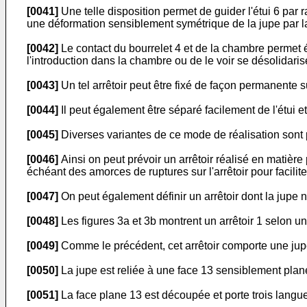
[0041]
Une telle disposition permet de guider l'étui 6 par r
une déformation sensiblement symétrique de la jupe par l
[0042]
Le contact du bourrelet 4 et de la chambre permet éga
l'introduction dans la chambre ou de le voir se désolidaris
[0043]
Un tel arrêtoir peut être fixé de façon permanente sur
[0044]
Il peut également être séparé facilement de l'étui 
[0045]
Diverses variantes de ce mode de réalisation sont 
[0046]
Ainsi on peut prévoir un arrêtoir réalisé en matièr
échéant des amorces de ruptures sur l'arrêtoir pour faciliter
[0047]
On peut également définir un arrêtoir dont la jupe 
[0048]
Les figures 3a et 3b montrent un arrêtoir 1 selon u
[0049]
Comme le précédent, cet arrêtoir comporte une jupe
[0050]
La jupe est reliée à une face 13 sensiblement plane
[0051]
La face plane 13 est découpée et porte trois langu