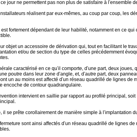
ce jour ne permettent pas non plus de satisfaire à l'ensemble d
 installateurs réalisent par eux-mêmes, au coup par coup, les d
nu est fortement dépendant de leur habilité, notamment en ce qui 
tible.
objet un accessoire de dérivation qui, tout en facilitant le tra
lantation et/ou de section du type de celles précédemment évoqué
ntes.
rale caractérisé en ce qu'il comporte, d'une part, deux joues, 
par une poutre dans leur zone d'angle, et, d'autre part, deux panneau
ont un au moins est affecté d'un réseau quadrillé de lignes de m
ne encoche de contour quadrangulaire.
ention intervient en saillie par rapport au profilé principal, soit 
incipal.
l se prête corollairement de manière simple à l'implantation du 
fermeture sont ainsi affectés d'un réseau quadrillé de lignes de
bles.