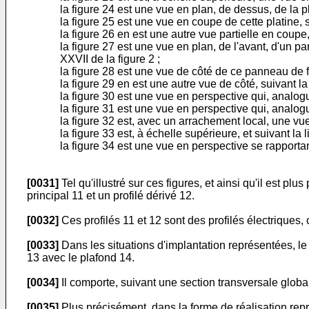
la figure 24 est une vue en plan, de dessus, de la p
la figure 25 est une vue en coupe de cette platine, 
la figure 26 en est une autre vue partielle en coupe
la figure 27 est une vue en plan, de l'avant, d'un p
XXVII de la figure 2 ;
la figure 28 est une vue de côté de ce panneau de f
la figure 29 en est une autre vue de côté, suivant la
la figure 30 est une vue en perspective qui, analogue
la figure 31 est une vue en perspective qui, analogue
la figure 32 est, avec un arrachement local, une vue
la figure 33 est, à échelle supérieure, et suivant l
la figure 34 est une vue en perspective se rapportan
[0031]
Tel qu'illustré sur ces figures, et ainsi qu'il est plus
principal 11 et un profilé dérivé 12.
[0032]
Ces profilés 11 et 12 sont des profilés électriques,
[0033]
Dans les situations d'implantation représentées, le
13 avec le plafond 14.
[0034]
Il comporte, suivant une section transversale globale
[0035]
Plus précisément, dans la forme de réalisation repr