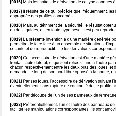
[0016]
Mais les boîtes de dérivation de ce type connues à 
[0017]
Il résulte de ce qui précède que, fréquemment, les
appropriée des profilés concernés.
[0018]
Mais, au détriment de la sécurité, le résultat obte
ou des liquides, et, en toute hypothèse, il est peu reproduc
[0019]
La présente invention a d'une manière générale pour 
permettre de faire face à un ensemble de situations d'imp
sécurité et de reproductibilité les dérivations corresponda
[0020]
Cet accessoire de dérivation est d'une manière géné
frontal, l'autre latéral, et qui sont reliées l'une à l'autre 
chacun respectivement entre les deux bras des joues, et d
demande, le long de son bord libre opposé à la poutre, u
[0021]
Par ses joues, l'accessoire de dérivation suivant l'inv
éventuellement, sans rupture de continuité de ce profilé pr
[0022]
Par découpe de l'un de ses panneaux de fermeture, i
[0023]
Préférentiellement, l'un et l'autre des panneaux de 
faciliter les manipulations correspondantes, ils sont amovi