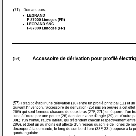
(71)
Demandeurs:
LEGRAND
F-87000 Limoges (FR)
LEGRAND SNC
F-87000 Limoges (FR)
Accessoire de dérivation pour profilé électri
(54)
(57)
Il s'agit d'établir une dérivation (10) entre un profilé principal (11) et un
Suivant l'invention, l'accessoire de dérivation (25) mis en oeuvre à cet effe
26G) qui sont formées chacune de deux bras (27F, 27L) en équerre, l'un fronta
l'une à l'autre par une poutre (28) dans leur zone d'angle (29), et, d'autre
30L), l'un frontal, l'autre latéral, qui s'étendent chacun respectivement ent
28G), et dont un au moins est affecté d'un réseau quadrillé de lignes de mo
découper à la demande, le long de son bord libre (33F, 33L) opposé à la p
quadrangulaire.