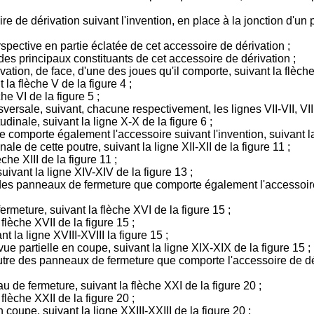
e de dérivation suivant l'invention, en place à la jonction d'un p
rspective en partie éclatée de cet accessoire de dérivation ;
des principaux constituants de cet accessoire de dérivation ;
vation, de face, d'une des joues qu'il comporte, suivant la flèche 
 la flèche V de la figure 4 ;
che VI de la figure 5 ;
ersale, suivant, chacune respectivement, les lignes VII-VII, VIII-V
udinale, suivant la ligne X-X de la figure 6 ;
 comporte également l'accessoire suivant l'invention, suivant la 
ale de cette poutre, suivant la ligne XII-XII de la figure 11 ;
che XIII de la figure 11 ;
uivant la ligne XIV-XIV de la figure 13 ;
 des panneaux de fermeture que comporte également l'accessoire 
rmeture, suivant la flèche XVI de la figure 15 ;
flèche XVII de la figure 15 ;
t la ligne XVIII-XVIII la figure 15 ;
vue partielle en coupe, suivant la ligne XIX-XIX de la figure 15 ;
 autre des panneaux de fermeture que comporte l'accessoire de dér
u de fermeture, suivant la flèche XXI de la figure 20 ;
flèche XXII de la figure 20 ;
 coupe, suivant la ligne XXIII-XXIII de la figure 20 ;