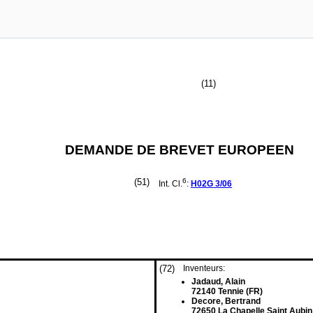
(11)
DEMANDE DE BREVET EUROPEEN
(51)
6
Int. Cl.
:
H02G
3/06
(72)
Inventeurs:
Jadaud, Alain
72140 Tennie (FR)
Decore, Bertrand
72650 La Chapelle Saint Aubin