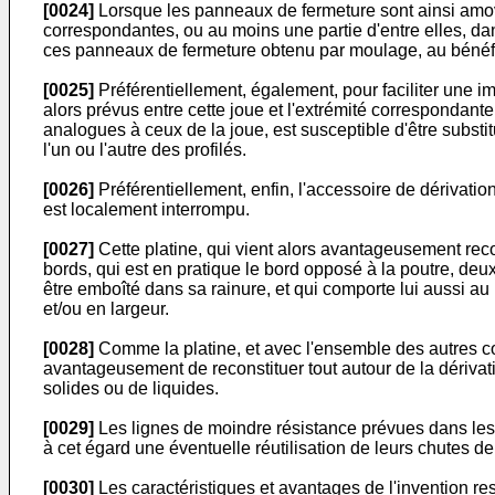
[0024]
Lorsque les panneaux de fermeture sont ainsi amov
correspondantes, ou au moins une partie d'entre elles, da
ces panneaux de fermeture obtenu par moulage, au bénéfic
[0025]
Préférentiellement, également, pour faciliter une 
alors prévus entre cette joue et l'extrémité correspondante
analogues à ceux de la joue, est susceptible d'être substi
l'un ou l'autre des profilés.
[0026]
Préférentiellement, enfin, l'accessoire de dérivation
est localement interrompu.
[0027]
Cette platine, qui vient alors avantageusement reco
bords, qui est en pratique le bord opposé à la poutre, deu
être emboîté dans sa rainure, et qui comporte lui aussi a
et/ou en largeur.
[0028]
Comme la platine, et avec l'ensemble des autres co
avantageusement de reconstituer tout autour de la dérivat
solides ou de liquides.
[0029]
Les lignes de moindre résistance prévues dans les d
à cet égard une éventuelle réutilisation de leurs chutes d
[0030]
Les caractéristiques et avantages de l'invention res