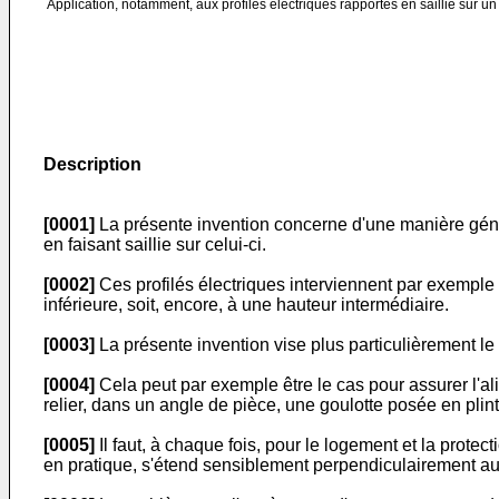
Application, notamment, aux profilés électriques rapportés en saillie sur un 
Description
[0001]
La présente invention concerne d'une manière génér
en faisant saillie sur celui-ci.
[0002]
Ces profilés électriques interviennent par exemple su
inférieure, soit, encore, à une hauteur intermédiaire.
[0003]
La présente invention vise plus particulièrement le ca
[0004]
Cela peut par exemple être le cas pour assurer l'al
relier, dans un angle de pièce, une goulotte posée en plin
[0005]
Il faut, à chaque fois, pour le logement et la protect
en pratique, s'étend sensiblement perpendiculairement au p