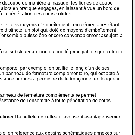
une découpe de manière à masquer les lignes de coupe
 alors en pratique engagés, en laissant à vue un bord de
 la pénétration des corps solides.
ble, et, des moyens d'emboîtement complémentaires étant
ièce distincte, un plot qui, doté de moyens d'emboîtement
, l'ensemble puisse être encore convenablement assujetti à
 se substituer au fond du profilé principal lorsque celui-ci
omporte, par exemple, en saillie le long d'un de ses
ié un panneau de fermeture complémentaire, qui est apte à
istance propres à permettre de le tronçonner en longueur
ce panneau de fermeture complémentaire permet
ésistance de l'ensemble à toute pénétration de corps
liorent la netteté de celle-ci, favorisent avantageusement
exemple, en référence aux dessins schématiques annexés sur