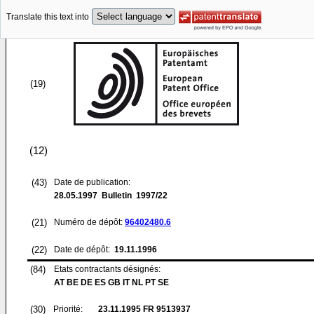
Translate this text into
(19)
(12)
(43)
Date de publication:
28.05.1997
Bulletin 1997/22
(21)
Numéro de dépôt:
96402480.6
(22)
Date de dépôt:
19.11.1996
(84)
Etats contractants désignés:
AT BE DE ES GB IT NL PT SE
(30)
Priorité:
23.11.1995
FR 9513937