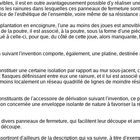
ibles, il est en outre avantageusement possible d'y réaliser 
ns les rainures dans lesquelles ces panneaux de fermeture sont
e de l'esthétique de l'ensemble, voire même de sa résistance à
implantation en encoignure, l'une au moins des joues est amovi
 de la poutre, il est associé, à la poutre, sous la forme d'une p
tué à celle-ci, pour que, du côté de cette joue, alors manquante
 suivant l'invention comporte, également, une platine, destinée à
nstituer une certaine isolation par rapport au mur sous-jacent, c
x flasques définissant entre eux une rainure, et il lui est assoc
u moins localement un réseau quadrillé de lignes de moindre rés
nstituants de l'accessoire de dérivation suivant l'invention, 
ion concernée une enveloppe isolante de nature à favoriser la r
ivers panneaux de fermeture, qui facilitent leur découpe et amé
e découpe.
sortiront d'ailleurs de la description qui va suivre, à titre d'