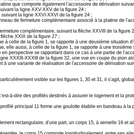
latine que comporte également l'accessoire de dérivation suivant 
suivant la ligne XXV-XXV de la figure 24 ;
, suivant la ligne XXVI-XXVI de la figure 24 ;
anneau de fermeture complémentaire associé à la platine de l'acce
ermeture complémentaire, suivant la flèche XXVIII de la figure 2
 flèche XXIX de la figure 27 ;
 à celle de la figure 1, se rapporte à une deuxième situation d'imp
, elle aussi, à celle de la figure 1, se rapporte à une troisième 
 en perspective se rapportant dans ce cas à une partie de l'acces
a ligne XXXIII-XXXIII de la figure 32, une vue en coupe du pion al
t à une variante de réalisation de l'accessoire de dérivation suiv
 particulièrement visible sur les figures 1, 30 et 31, il s'agit, glo
 c'est-à-dire des profilés destinés à assurer le logement et la p
 profilé principal 11 forme une goulotte établie en bandeau à l
ment rectangulaire, d'une part, un corps 15, à semelle 16 et aile
ésentée, le corps 15 comporte longitudinalement, entre ses ailes