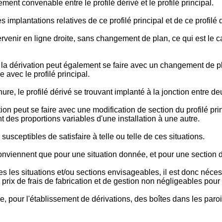
ent convenable entre le profilé dérivé et le profilé principal.
s implantations relatives de ce profilé principal et de ce profilé 
rvenir en ligne droite, sans changement de plan, ce qui est le cas
la dérivation peut également se faire avec un changement de plan
e avec le profilé principal.
ure, le profilé dérivé se trouvant implanté à la jonction entre d
ion peut se faire avec une modification de section du profilé pri
nt des proportions variables d'une installation à une autre.
usceptibles de satisfaire à telle ou telle de ces situations.
onviennent que pour une situation donnée, et pour une section d
tes les situations et/ou sections envisageables, il est donc néces
prix de frais de fabrication et de gestion non négligeables pour
e, pour l'établissement de dérivations, des boîtes dans les par