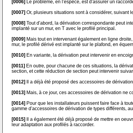
[0006]
Le problème, en l'espèce, est d'assurer un raccordem
[0007]
Or, plusieurs situations sont à considérer, suivant le
[0008]
Tout d'abord, la dérivation correspondante peut inte
implanté sur un mur, en T avec le profilé principal.
[0009]
Mais tout en intervenant également en ligne droite, 
mur, le profilé dérivé est implanté sur le plafond, en équerr
[0010]
En variante, la dérivation peut intervenir en encoign
[0011]
En outre, pour chacune de ces situations, la dérivat
section, et cette réduction de section peut intervenir suiva
[0012]
Il a déjà été proposé des accessoires de dérivation s
[0013]
Mais, à ce jour, ces accessoires de dérivation ne c
[0014]
Pour que les installateurs puissent faire face à tou
gamme d'accessoires de dérivation de types différents, au 
[0015]
Il a également été déjà proposé de mettre en oeuvr
leur adaptation aux profilés à raccorder.