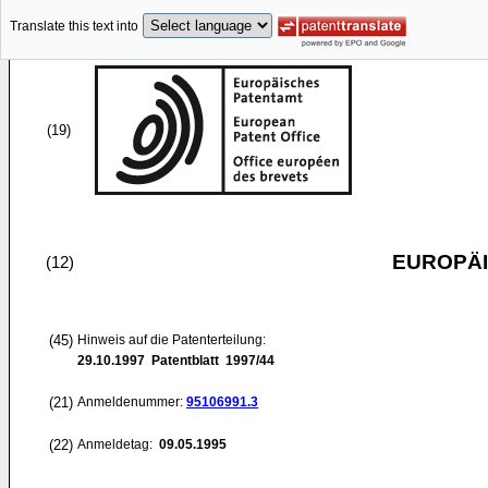
Translate this text into
(19)
EUROPÄI
(12)
(45)
Hinweis auf die Patenterteilung:
29.10.1997
Patentblatt 1997/44
(21)
Anmeldenummer:
95106991.3
(22)
Anmeldetag:
09.05.1995