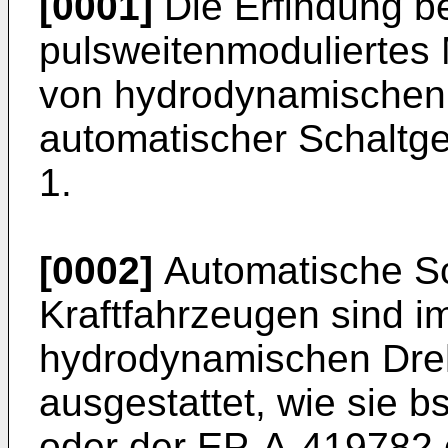
[0001]
Die Erfindung bet
pulsweitenmoduliertes
von hydrodynamische
automatischer Schaltg
1.
[0002]
Automatische Sc
Kraftfahrzeugen sind i
hydrodynamischen Dr
ausgestattet, wie sie 
oder der EP-A-419782 o