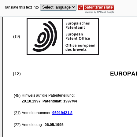
Translate this text into
(19)
EUROPÄI
(12)
(45)
Hinweis auf die Patenterteilung:
29.10.1997
Patentblatt 1997/44
(21)
Anmeldenummer:
95919421.8
(22)
Anmeldetag:
06.05.1995