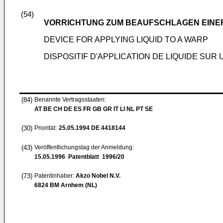
(54)
VORRICHTUNG ZUM BEAUFSCHLAGEN EINER
DEVICE FOR APPLYING LIQUID TO A WARP
DISPOSITIF D'APPLICATION DE LIQUIDE SUR 
(84)
Benannte Vertragsstaaten:
AT BE CH DE ES FR GB GR IT LI NL PT SE
(30)
Priorität:
25.05.1994
DE 4418144
(43)
Veröffentlichungstag der Anmeldung:
15.05.1996
Patentblatt 1996/20
(73)
Patentinhaber:
Akzo Nobel N.V.
6824 BM Arnhem (NL)