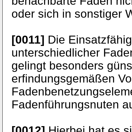
benachbarte Fäden nic
oder sich in sonstiger
[0011]
Die Einsatzfähig
unterschiedlicher Fad
gelingt besonders güns
erfindungsgemäßen Vor
Fadenbenetzungseleme
Fadenführungsnuten a
[0012]
Hierbei hat es s