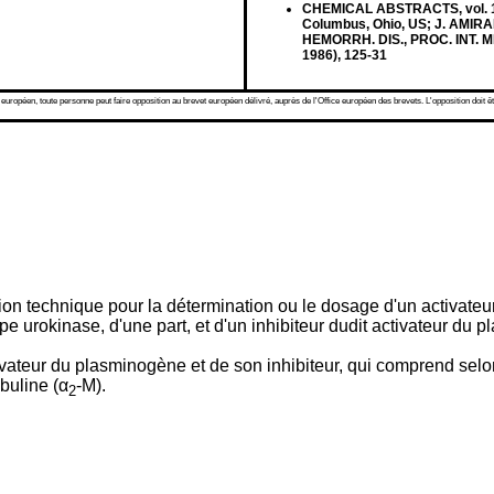
CHEMICAL ABSTRACTS, vol. 107
Columbus, Ohio, US; J. AMIRAL
HEMORRH. DIS., PROC. INT.
1986), 125-31
 européen, toute personne peut faire opposition au brevet européen délivré, auprès de l'Office européen des brevets. L'opposition doit êt
on technique pour la détermination ou le dosage d'un activateu
pe urokinase, d'une part, et d'un inhibiteur dudit activateur du p
vateur du plasminogène et de son inhibiteur, qui comprend selon 
buline (α
-M).
2