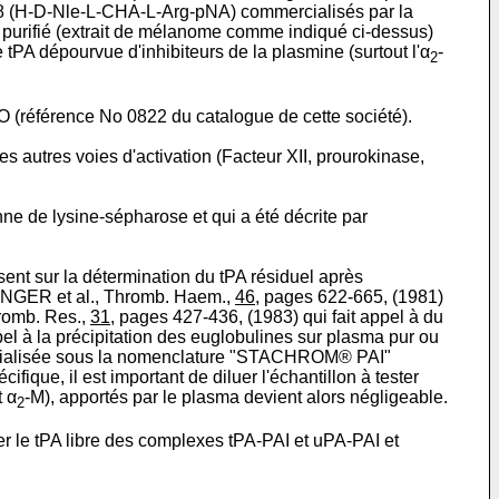
08 (H-D-Nle-L-CHA-L-Arg-pNA) commercialisés par la
purifié (extrait de mélanome comme indiqué ci-dessus)
e tPA dépourvue d'inhibiteurs de la plasmine (surtout l'α
-
2
référence No 0822 du catalogue de cette société).
es autres voies d'activation (Facteur XII, prourokinase,
e de lysine-sépharose et qui a été décrite par
nt sur la détermination du tPA résiduel après
INGER et al., Thromb. Haem.,
46,
pages 622-665, (1981)
romb. Res.,
31,
pages 427-436, (1983) qui fait appel à du
pel à la précipitation des euglobulines sur plasma pur ou
mercialisée sous la nomenclature "STACHROM® PAI"
ue, il est important de diluer l'échantillon à tester
t α
-M), apportés par le plasma devient alors négligeable.
2
er le tPA libre des complexes tPA-PAI et uPA-PAI et