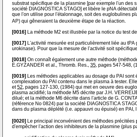
substrat spécifique de la plasmine [par exemple l'un d
société DIAGNOSTICA STAGO] et libère le pNA détectable 
que l'on utilise pour l'étalonnage, soit des euglobulines p
AP) qui gêneraient la deuxième étape de la réaction.
[0016]
La méthode M2 est illustrée par la notice du te
[0017]
L'activité mesurée est particulièrement liée au tPA 
urokinase). Pour que la mesure de l'activité soit spécifique
[0018]
On connaît également une autre méthode (méthode M7
E.GYZANDER et al., Thromb. Res.,
35,
pages 547-548, (1
[0019]
Les méthodes applicables au dosage du PAI sont ég
complexation du PAI contenu dans le plasma à tester. 
et
52
, pages 127-130, (1984) qui met en oeuvre des eugl
plasma acidifié; la méthode M5 décrite par J.H. VERREIJ
dilué; et la méthode M6 décrite dans l'article de G. CO
(référence No 0824) par la société DIAGNOSTICA STAGO. Pou
dans du plasma déplété (i.e. appauvri ou épuisé) en PAI, l
[0020]
Le principal inconvénient des méthodes précitées p
d'empêcher l'action des inhibiteurs de la plasmine (plus p