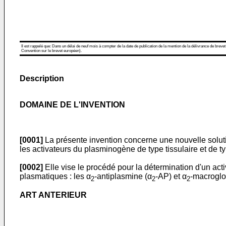
Il est rappelé que: Dans un délai de neuf mois à compter de la date de publication de la mention de la délivrance de brevet
Convention sur le brevet européen).
Description
DOMAINE DE L'INVENTION
[0001]
La présente invention concerne une nouvelle soluti
les activateurs du plasminogène de type tissulaire et de ty
[0002]
Elle vise le procédé pour la détermination d'un acti
plasmatiques : les α
-antiplasmine (α
-AP) et α
-macroglo
2
2
2
ART ANTERIEUR