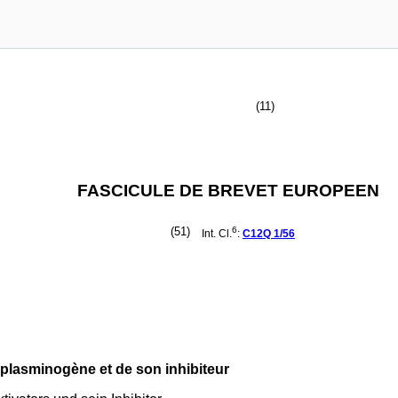
(11)
FASCICULE DE BREVET EUROPEEN
(51)
6
Int. Cl.
:
C12Q
1/56
 plasminogène et de son inhibiteur