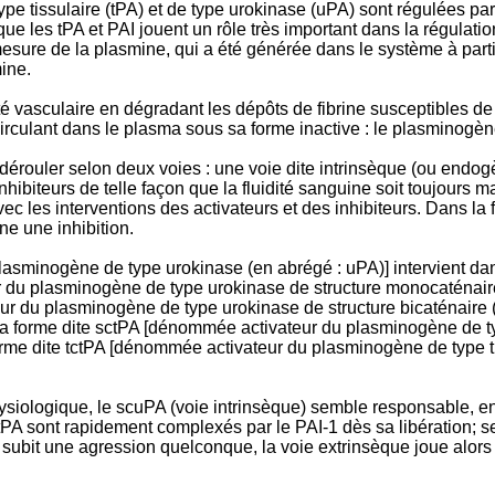
ype tissulaire (tPA) et de type urokinase (uPA) sont régulées p
que les tPA et PAI jouent un rôle très important dans la régulati
mesure de la plasmine, qui a été générée dans le système à par
ine.
té vasculaire en dégradant les dépôts de fibrine susceptibles de 
irculant dans le plasma sous sa forme inactive : le plasminogèn
rouler selon deux voies : une voie dite intrinsèque (ou endogèn
nhibiteurs de telle façon que la fluidité sanguine soit toujours
vec les interventions des activateurs et des inhibiteurs. Dans la
ne une inhibition.
sminogène de type urokinase (en abrégé : uPA)] intervient dans
du plasminogène de type urokinase de structure monocaténaire 
r du plasminogène de type urokinase de structure bicaténaire 
la forme dite sctPA [dénommée activateur du plasminogène de ty
 forme dite tctPA [dénommée activateur du plasminogène de type ti
siologique, le scuPA (voie intrinsèque) semble responsable, en gra
tPA sont rapidement complexés par le PAI-1 dès sa libération; s
ubit une agression quelconque, la voie extrinsèque joue alors u