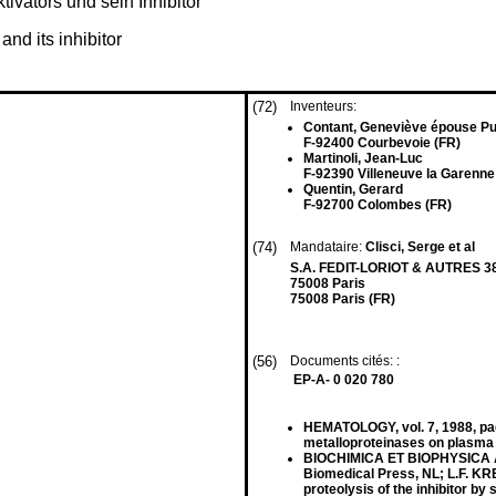
vators und sein Inhibitor
nd its inhibitor
(72)
Inventeurs:
Contant, Geneviève épouse P
F-92400 Courbevoie (FR)
Martinoli, Jean-Luc
F-92390 Villeneuve la Garenne
Quentin, Gerard
F-92700 Colombes (FR)
(74)
Mandataire:
Clisci, Serge et al
S.A. FEDIT-LORIOT & AUTRES 3
75008 Paris
75008 Paris (FR)
(56)
Documents cités: :
EP-A- 0 020 780
HEMATOLOGY, vol. 7, 1988, pa
metalloproteinases on plasma 
BIOCHIMICA ET BIOPHYSICA ACT
Biomedical Press, NL; L.F. KRES
proteolysis of the inhibitor b