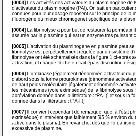
[0003]
Les activités des activateurs du plasminogène de t
d'activateur du plasminogène (PAI). On sait en particulier 
connues pour leur dosage reposent sur le principe de la 
(fluorogène ou mieux chromogène) spécifique de la plasm
[0004]
La fibrinolyse a pour but de restaurer la perméabili
assurée par la plasmine qui est un enzyme très puissant c
[0005]
L'activation du plasminogène en plasmine peut se dé
fibrinolyse est perpétuellement régulée par un système d'i
fibrinolyse ont été schématisés dans la figure 1 ci-après a
activation, et chaque flèche en trait épais discontinu désig
[0006]
L'urokinase [également dénommée activateur du pla
d'abord sous la forme prourokinase [dénommée activateur 
de haut poids moléculaire [également dénommée activateu
les mécanismes (voie extrinsèque) de la fibrinolyse sous 
abréviation donnée dans la littérature : tPA-I)] et sous la
donnée dans la littérature : tPA-II)].
[0007]
Il convient cependant de remarquer que, à l'état phy
extrinsèque) n'intervient que faiblement [95 % environ du 
active dans le plasma]. En revanche, dès que l'organisme s
excessive de plasmine.