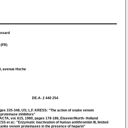
ussard
 (FR)
8, avenue Hoche
DE-A- 2 440 254
ges 335-348, US; L.F. KRESS: "The action of snake venom
proteinase inhibitors"
A, vol. 615, 1980, pages 178-186, Elsevier/North- Holland
S et al.: "Enzymatic inactivation of human antithrombin III, limited
y sanke venom proteinases in the presence of heparin"