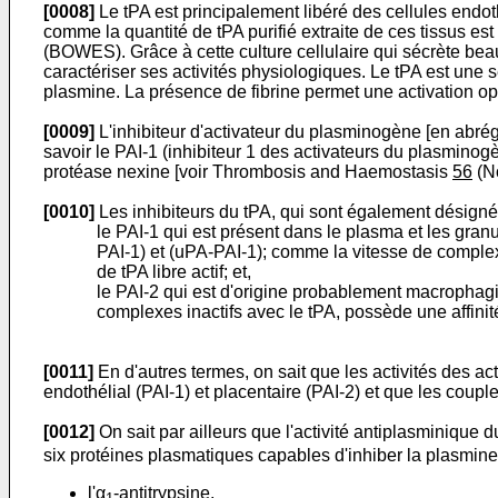
[0008]
Le tPA est principalement libéré des cellules endothé
comme la quantité de tPA purifié extraite de ces tissus est
(BOWES). Grâce à cette culture cellulaire qui sécrète beau
caractériser ses activités physiologiques. Le tPA est un
plasmine. La présence de fibrine permet une activation o
[0009]
L'inhibiteur d'activateur du plasminogène [en abrég
savoir le PAI-1 (inhibiteur 1 des activateurs du plasminogè
protéase nexine [voir Thrombosis and Haemostasis
56
(No
[0010]
Les inhibiteurs du tPA, qui sont également désignés
le PAI-1 qui est présent dans le plasma et les granu
PAI-1) et (uPA-PAI-1); comme la vitesse de complexat
de tPA libre actif; et,
le PAI-2 qui est d'origine probablement macrophagiq
complexes inactifs avec le tPA, possède une affini
[0011]
En d'autres termes, on sait que les activités des a
endothélial (PAI-1) et placentaire (PAI-2) et que les couple
[0012]
On sait par ailleurs que l'activité antiplasminique 
six protéines plasmatiques capables d'inhiber la plasmine 
l'α
-antitrypsine,