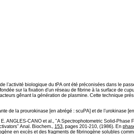
e l'activité biologique du tPA ont été préconisées dans le pass
ndée sur la fixation d'un réseau de fibrine à la surface de cupu
s facteurs gênant la génération de plasmine. Cette technique pré
ante de la prourokinase [en abrégé : scuPA] et de l'urokinase [en
par E. ANGLES-CANO et al., "A Spectrophotometric Solid-Phase F
ctivators" Anal. Biochem.,
153,
pages 201-210, (1986). En
phase
inogène en excès et des fragments de fibrinogène solubles com