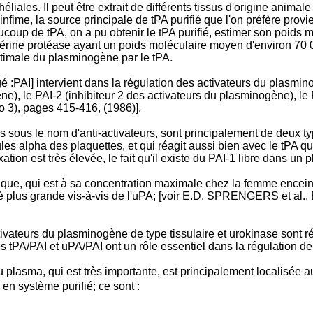
liales. Il peut être extrait de différents tissus d'origine animal
 infime, la source principale de tPA purifié que l'on préfère pro
coup de tPA, on a pu obtenir le tPA purifié, estimer son poids m
e sérine protéase ayant un poids moléculaire moyen d'environ 70
ptimale du plasminogène par le tPA.
é :PAI] intervient dans la régulation des activateurs du plasmi
ne), le PAI-2 (inhibiteur 2 des activateurs du plasminogène), le
 3), pages 415-416, (1986)].
 sous le nom d'anti-activateurs, sont principalement de deux ty
les alpha des plaquettes, et qui réagit aussi bien avec le tPA q
ion est très élevée, le fait qu'il existe du PAI-1 libre dans un 
ue, qui est à sa concentration maximale chez la femme enceinte 
té plus grande vis-à-vis de l'uPA; [voir E.D. SPRENGERS et al.
ctivateurs du plasminogène de type tissulaire et urokinase sont 
s tPA/PAI et uPA/PAI ont un rôle essentiel dans la régulation de 
du plasma, qui est très importante, est principalement localisée 
en système purifié; ce sont :