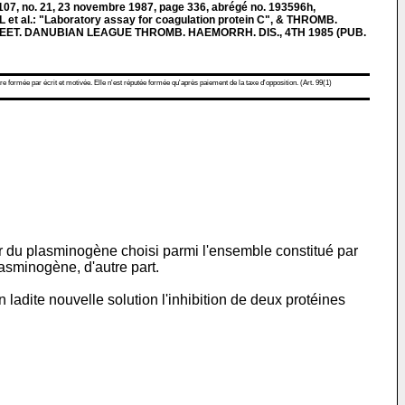
, no. 21, 23 novembre 1987, page 336, abrégé no. 193596h,
 et al.: "Laboratory assay for coagulation protein C", & THROMB.
 MEET. DANUBIAN LEAGUE THROMB. HAEMORRH. DIS., 4TH 1985 (PUB.
re formée par écrit et motivée. Elle n'est réputée formée qu'après paiement de la taxe d'opposition. (Art. 99(1)
r du plasminogène choisi parmi l'ensemble constitué par
lasminogène, d'autre part.
ladite nouvelle solution l'inhibition de deux protéines