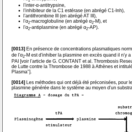
1
l'inter-α-antitrypsine,
l'inhibiteur de la C1 estérase (en abrégé C1-Inh),
l'antithrombine III (en abrégé AT III),
l'α
-macroglobuline (en abrégé α
-M), et
2
2
l'α
-antiplasmine (en abrégé α
-AP).
2
2
[0013]
En présence de concentrations plasmatiques norm
de l'α
-M est d'inhiber la plasmine en excès quand il n'y a 
2
PAI [voir l'article de G. CONTANT et al. Thrombosis Res
de Lutte contre la Thrombose de 1988 à Athènes et intitulé
Plasma"].
[0014]
Les méthodes qui ont déjà été préconisées, pour le
plasmine générée dans le système au moyen d'un substrat