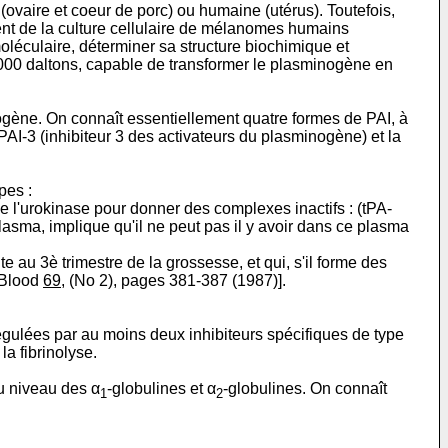
e (ovaire et coeur de porc) ou humaine (utérus). Toutefois,
vient de la culture cellulaire de mélanomes humains
oléculaire, déterminer sa structure biochimique et
 000 daltons, capable de transformer le plasminogène en
nogène. On connaît essentiellement quatre formes de PAI, à
 PAI-3 (inhibiteur 3 des activateurs du plasminogène) et la
pes :
ue l'urokinase pour donner des complexes inactifs : (tPA-
plasma, implique qu'il ne peut pas il y avoir dans ce plasma
au 3è trimestre de la grossesse, et qui, s'il forme des
, Blood
69,
(No 2), pages 381-387 (1987)].
régulées par au moins deux inhibiteurs spécifiques de type
la fibrinolyse.
au niveau des α
-globulines et α
-globulines. On connaît
1
2