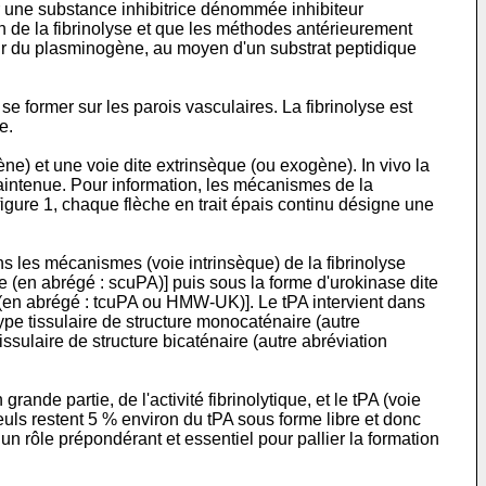
ar une substance inhibitrice dénommée inhibiteur
on de la fibrinolyse et que les méthodes antérieurement
tir du plasminogène, au moyen d'un substrat peptidique
se former sur les parois vasculaires. La fibrinolyse est
e.
e) et une voie dite extrinsèque (ou exogène). In vivo la
 maintenue. Pour information, les mécanismes de la
 figure 1, chaque flèche en trait épais continu désigne une
 les mécanismes (voie intrinsèque) de la fibrinolyse
(en abrégé : scuPA)] puis sous la forme d'urokinase dite
(en abrégé : tcuPA ou HMW-UK)]. Le tPA intervient dans
pe tissulaire de structure monocaténaire (autre
ssulaire de structure bicaténaire (autre abréviation
nde partie, de l'activité fibrinolytique, et le tPA (voie
euls restent 5 % environ du tPA sous forme libre et donc
n rôle prépondérant et essentiel pour pallier la formation