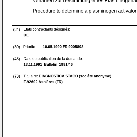
Verfahren zur Bestimmung eines Plasminogenakti
Procedure to determine a plasminogen activator a
(84)
Etats contractants désignés:
DE
(30)
Priorité:
10.05.1990
FR 9005808
(43)
Date de publication de la demande:
13.11.1991
Bulletin 1991/46
(73)
Titulaire:
DIAGNOSTICA STAGO (société anonyme)
F-92602 Asnières (FR)