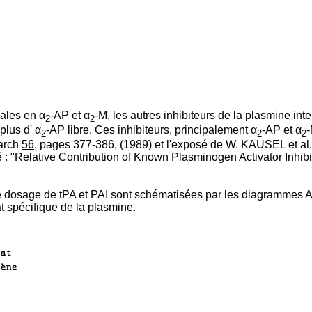
ales en α
-AP et α
-M, les autres inhibiteurs de la plasmine int
2
2
plus d' α
-AP libre. Ces inhibiteurs, principalement α
-AP et α
-
2
2
2
earch
56,
pages 377-386, (1989) et l'exposé de W. KAUSEL et al.
 : "Relative Contribution of Known Plasminogen Activator Inhibit
 dosage de tPA et PAI sont schématisées par les diagrammes A e
 spécifique de la plasmine.