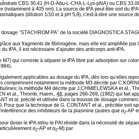
es substrats CBS 30.41 (H-D-Abu-L-CHA-L-Lys-pNA) ou CBS 33.
(notamment à 405 nm). La source de tPA peut être soit du tPA 
lasmatiques (dilution 1/10 et à pH 5,9), c'est-à-dire une source d
st de dosage "STACHROM PA" de la société DIAGNOSTICA STAGO (
grâce aux fragments de fibrinogène, mais elle est amplifiée par l
 du tPA, il est nécessaire d'ajouter des anticorps anti-tPA.
) qui consiste à séparer le tPA libre par adsorption sur colonn
984).
alement applicables au dosage du tPA, dès lors qu'elles repose
Elles comprennent notamment la méthode M3 décrite par C.KORN
obulines; la méthode M4 décrite par J.CHMIELEWSKA et al., Th
EN et al., Thromb. Haem.,
48
, pages 266-269, (1982) qui fait ap
NTANT et al. précité et utilisée dans la trousse de dosage com
r que la technique de G. CONTANT et al., précitée soit spécifiq
'interférence des inhibiteurs de la plasmine (autres que α
-AP e
2
our doser le tPA et/ou le PAI réside dans la nécessité de sépar
articulièrement α
-AP et α
-M) par
2
2