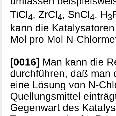
umfassen beispielsweis
TiCl
, ZrCl
, SnCl
, H
4
4
4
3
kann die Katalysatoren
Mol pro Mol N-Chlormet
[0016]
Man kann die Re
durchführen, daß man d
eine Lösung von N-Chl
Quellungsmittel einträ
Gegenwart des Katalysa