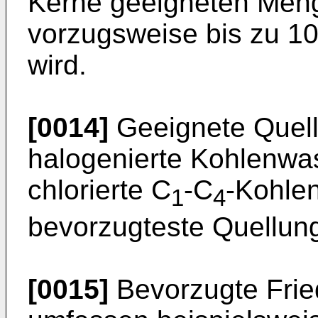
Kerne geeigneten Meng
vorzugsweise bis zu 1
wird.
[0014]
Geeignete Quell
halogenierte Kohlenwas
chlorierte C
-C
-Kohle
1
4
bevorzugteste Quellungs
[0015]
Bevorzugte Fried