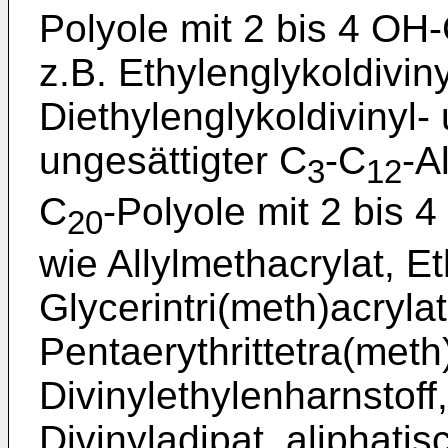
Polyole mit 2 bis 4 OH
z.B. Ethylenglykoldiviny
Diethylenglykoldivinyl- 
ungesättigter C
-C
-A
3
12
C
-Polyole mit 2 bis
20
wie Allylmethacrylat, E
Glycerintri(meth)acrylat
Pentaerythrittetra(meth)
Divinylethylenharnstoff
Divinyladipat, aliphati