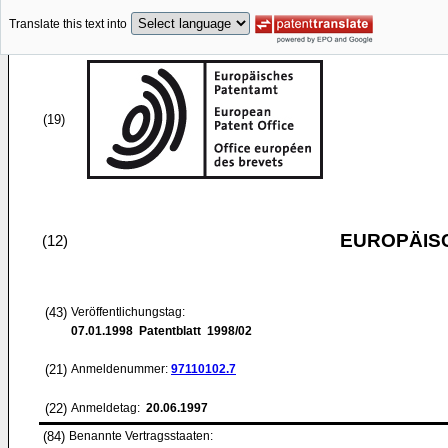
Translate this text into
(19)
EUROPÄIS
(12)
(43)
Veröffentlichungstag:
07.01.1998
Patentblatt 1998/02
(21)
Anmeldenummer:
97110102.7
(22)
Anmeldetag:
20.06.1997
(84)
Benannte Vertragsstaaten: