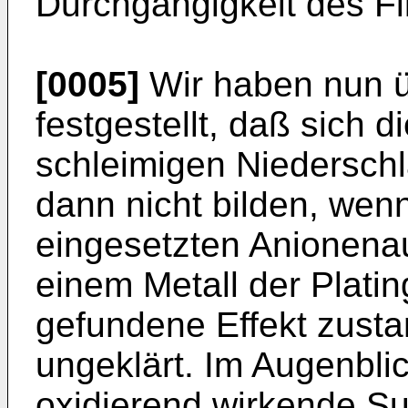
Durchgängigkeit des Fil
[0005]
Wir haben nun 
festgestellt, daß sich 
schleimigen Niedersch
dann nicht bilden, wen
eingesetzten Anionena
einem Metall der Platin
gefundene Effekt zust
ungeklärt. Im Augenbli
oxidierend wirkende Su