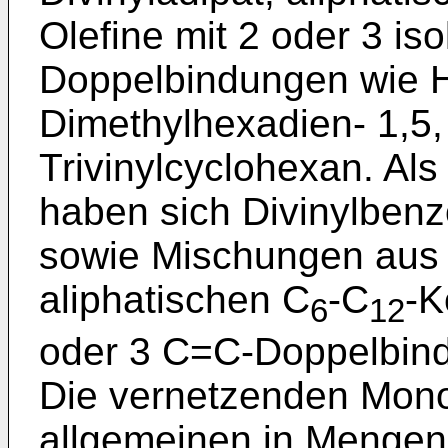
Olefine mit 2 oder 3 is
Doppelbindungen wie H
Dimethylhexadien- 1,5, 
Trivinylcyclohexan. A
haben sich Divinylbenz
sowie Mischungen aus 
aliphatischen C
-C
-K
6
12
oder 3 C=C-Doppelbin
Die vernetzenden Mon
allgemeinen in Mengen