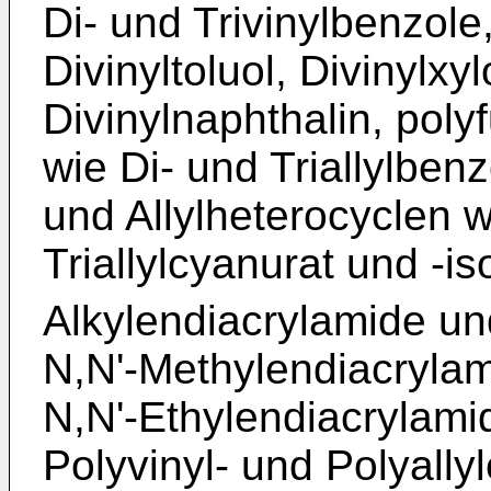
Di- und Trivinylbenzole
Divinyltoluol, Divinylxyl
Divinylnaphthalin, poly
wie Di- und Triallylbenz
und Allylheterocyclen w
Triallylcyanurat und -i
Alkylendiacrylamide un
N,N'-Methylendiacrylam
N,N'-Ethylendiacrylami
Polyvinyl- und Polyallyl