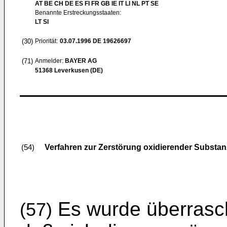
AT BE CH DE ES FI FR GB IE IT LI NL PT SE
Benannte Erstreckungsstaaten:
LT SI
(30)
Priorität:
03.07.1996
DE 19626697
(71)
Anmelder:
BAYER AG
51368 Leverkusen (DE)
Verfahren zur Zerstörung oxidierender Substan
(54)
Es wurde überrasch
(57)