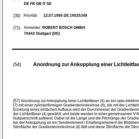
DE FR GB IT SE
(30)
Priorität:
12.07.1995
DE 19525349
(71)
Anmelder:
ROBERT BOSCH GMBH
70442 Stuttgart (DE)
Anordnung zur Ankopplung einer Lichtleitfas
(54)
(57)
Anordnung zur Ankopplung einer Lichtleitfaser (4) an ein opto-elekt
(7) mit einer zylinderförmigen Gradientenindexlinse (8), die mit der Lichtleitfa
Erzielung eines einfachen Aufbaus wird der Durchmesser der Gradienteni
der Lichtleitfaser (4) gewählt, und beide werden in einer gemeinsamen V-Nut
Nutquerschnitt aufweist. Dabei ist die Länge und die Pitchlänge der Gradie
bei der Ankopplung an ein Sendeelement / Empfangselement die Bildeben
Stirnfläche der Gradientenindexlinse (8) fällt und diese Stirnfläche die Stirnf