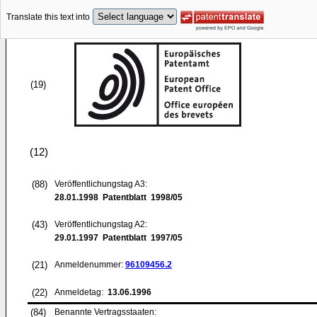
Translate this text into
(19)
(12)
(88)
Veröffentlichungstag A3:
28.01.1998
Patentblatt 1998/05
(43)
Veröffentlichungstag A2:
29.01.1997
Patentblatt 1997/05
(21)
Anmeldenummer:
96109456.2
(22)
Anmeldetag:
13.06.1996
(84)
Benannte Vertragsstaaten: