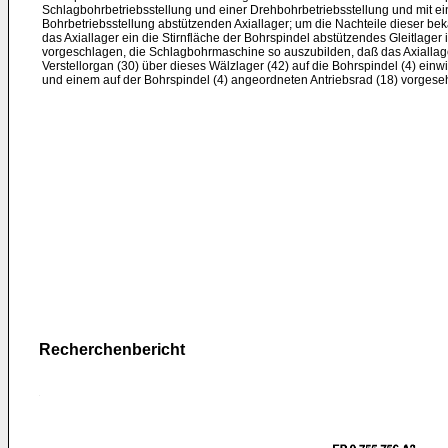
Schlagbohrbetriebsstellung und einer Drehbohrbetriebsstellung und mit ei
Bohrbetriebsstellung abstützenden Axiallager; um die Nachteile dieser b
das Axiallager ein die Stirnfläche der Bohrspindel abstützendes Gleitlager 
vorgeschlagen, die Schlagbohrmaschine so auszubilden, daß das Axiallage
Verstellorgan (30) über dieses Wälzlager (42) auf die Bohrspindel (4) ein
und einem auf der Bohrspindel (4) angeordneten Antriebsrad (18) vorgeseh
Recherchenbericht