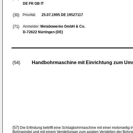
DE FR GB IT
(30)
Priorität:
25.07.1995
DE 19527117
(71)
Anmelder:
Metabowerke GmbH & Co.
D-72622 Nürtingen (DE)
Handbohrmaschine mit Einrichtung zum Ums
(54)
(57)
Die Erfindung betrifft eine Schlagbohrmaschine mit einer motorseitig 
Bohrspindel und mit einem Verstellorgan zum axialen Verstellen der Bohrs