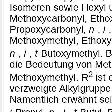
Isomeren sowie Hexyl 
Methoxycarbonyl, Etho
Propoxycarbonyl,
n
-,
i
-
Methoxymethyl, Ethox
n
-,
i
-,
t
-Butoxymethyl. 
die Bedeutung von Met
2
Methoxymethyl. R
ist 
verzweigte Alkylgruppe
Namentlich erwähnt sei