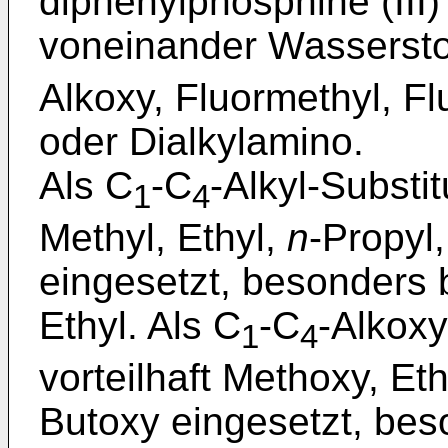
diphenylphosphine (III
voneinander Wassersto
Alkoxy, Fluormethyl, Flu
oder Dialkylamino.
Als C
-C
-Alkyl-Substi
1
4
Methyl, Ethyl,
n
-Propyl
eingesetzt, besonders 
Ethyl. Als C
-C
-Alkox
1
4
vorteilhaft Methoxy, Et
Butoxy eingesetzt, bes