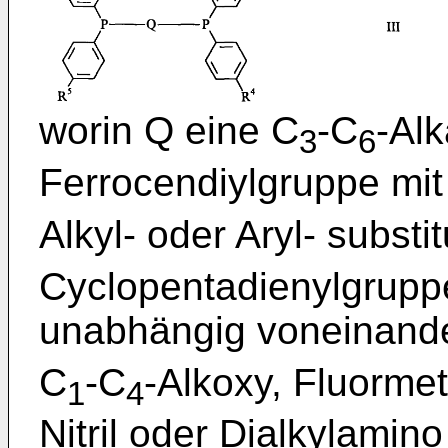
worin Q eine C
-C
-Alk
3
6
Ferrocendiylgruppe mit
Alkyl- oder Aryl- substi
Cyclopentadienylgrupp
unabhängig voneinande
C
-C
-Alkoxy, Fluormet
1
4
Nitril oder Dialkylamin