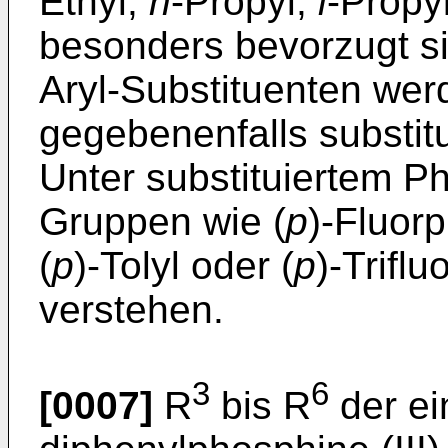
Ethyl,
n
-Propyl,
i
-Propy
besonders bevorzugt si
Aryl-Substituenten we
gegebenenfalls substitu
Unter substituiertem P
Gruppen wie (
p
)-Fluorp
(
p
)-Tolyl oder (
p
)-Trifl
verstehen.
3
6
[0007]
R
bis R
der ei