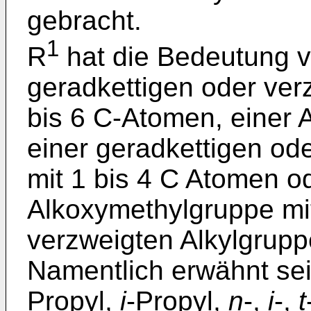
gebracht.
1
R
hat die Bedeutung v
geradkettigen oder ver
bis 6 C-Atomen, einer 
einer geradkettigen od
mit 1 bis 4 C Atomen o
Alkoxymethylgruppe mit
verzweigten Alkylgrupp
Namentlich erwähnt sei
Propyl,
i
-Propyl,
n
-,
i
-,
t