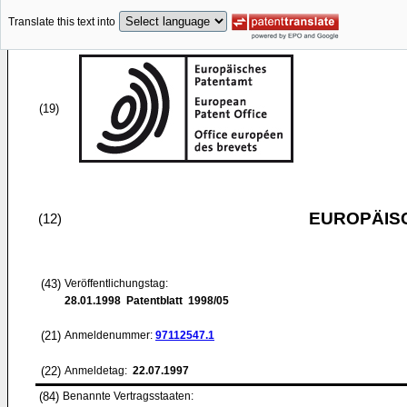
Translate this text into
(19)
EUROPÄIS
(12)
(43)
Veröffentlichungstag:
28.01.1998
Patentblatt 1998/05
(21)
Anmeldenummer:
97112547.1
(22)
Anmeldetag:
22.07.1997
(84)
Benannte Vertragsstaaten: