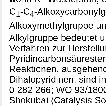
C
-C
-Alkoxycarbonylg
1
4
Alkoxymethylgruppe u
Alkylgruppe bedeutet u
Verfahren zur Herstell
Pyridincarbonsäurester
Reaktionen, ausgehen
Dihalopyridinen, sind i
0 282 266; WO 93/1800
Shokubai (Catalysis So