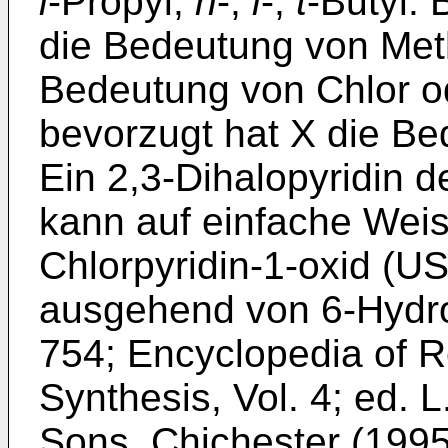
i
-Propyl,
n
-,
i
-,
t
-Butyl.
die Bedeutung von Meth
Bedeutung von Chlor o
bevorzugt hat X die Be
Ein 2,3-Dihalopyridin d
kann auf einfache Wei
Chlorpyridin-1-oxid (U
ausgehend von 6-Hydr
754; Encyclopedia of R
Synthesis, Vol. 4; ed. 
Sons, Chichester (1995)