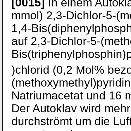
[0015]
In einem Autokl
mmol) 2,3-Dichlor-5-(m
1,4-Bis(diphenylphosp
auf 2,3-Dichlor-5-(meth
Bis(triphenylphosphin)
)chlorid (0,2 Mol% bezo
(methoxymethyl)pyridin
Natriumacetat und 16 m
Der Autoklav wird meh
durchströmt um die Lu