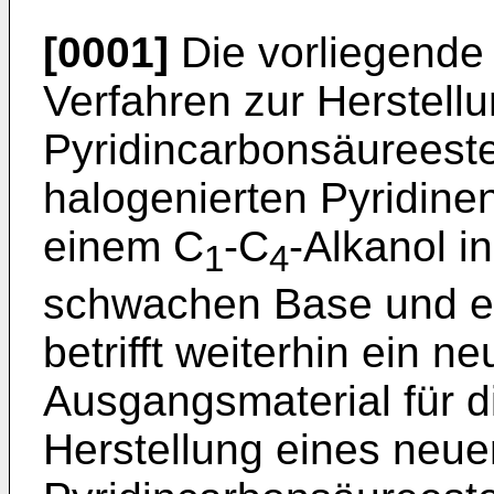
[0001]
Die vorliegende E
Verfahren zur Herstell
Pyridincarbonsäureest
halogenierten Pyridin
einem C
-C
-Alkanol i
1
4
schwachen Base und ei
betrifft weiterhin ein n
Ausgangsmaterial für 
Herstellung eines neue