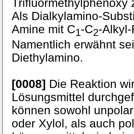
Trifluormethylphenoxy 
Als Dialkylamino-Subst
Amine mit C
-C
-Alkyl
1
2
Namentlich erwähnt se
Diethylamino.
[0008]
Die Reaktion wir
Lösungsmittel durchgef
können sowohl unpolare
oder Xylol, als auch po