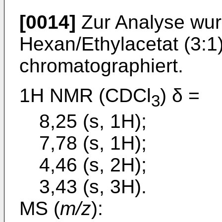
[0014]
Zur Analyse wur
Hexan/Ethylacetat (3:1)
chromatographiert.
1H NMR (CDCl
) δ =
3
8,25 (s, 1H);
7,78 (s, 1H);
4,46 (s, 2H);
3,43 (s, 3H).
MS (
m/z
):