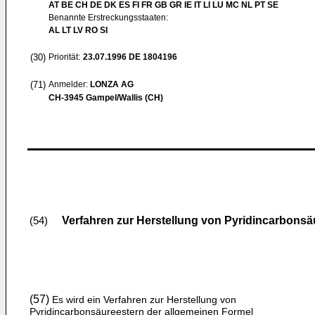
AT BE CH DE DK ES FI FR GB GR IE IT LI LU MC NL PT SE
Benannte Erstreckungsstaaten:
AL LT LV RO SI
(30)
Priorität:
23.07.1996
DE 1804196
(71)
Anmelder:
LONZA AG
CH-3945 Gampel/Wallis (CH)
Verfahren zur Herstellung von Pyridincarbonsä
(54)
(57)
Es wird ein Verfahren zur Herstellung von
Pyridincarbonsäureestern der allgemeinen Formel