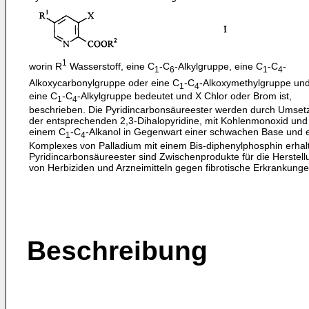
1
worin R
Wasserstoff, eine C
-C
-Alkylgruppe, eine C
-C
-
1
6
1
4
Alkoxycarbonylgruppe oder eine C
-C
-Alkoxymethylgruppe un
1
4
eine C
-C
-Alkylgruppe bedeutet und X Chlor oder Brom ist,
1
4
beschrieben. Die Pyridincarbonsäureester werden durch Umset
der entsprechenden 2,3-Dihalopyridine, mit Kohlenmonoxid und
einem C
-C
-Alkanol in Gegenwart einer schwachen Base und 
1
4
Komplexes von Palladium mit einem Bis-diphenylphosphin erhal
Pyridincarbonsäureester sind Zwischenprodukte für die Herstell
von Herbiziden und Arzneimitteln gegen fibrotische Erkrankunge
Beschreibung