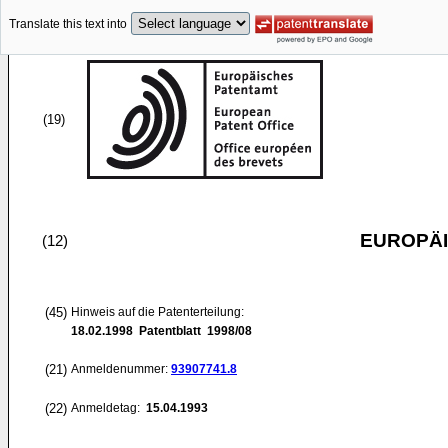
Translate this text into
(19)
EUROPÄI
(12)
(45)
Hinweis auf die Patenterteilung:
18.02.1998
Patentblatt 1998/08
(21)
Anmeldenummer:
93907741.8
(22)
Anmeldetag:
15.04.1993