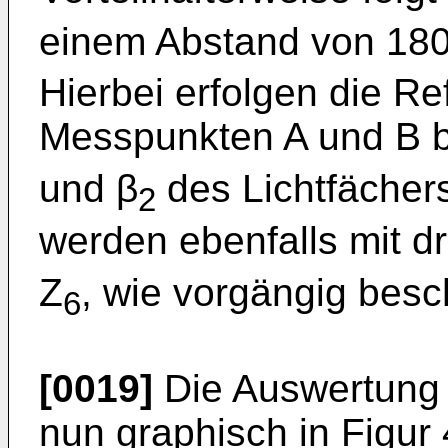
einem Abstand von 180°
Hierbei erfolgen die Re
Messpunkten A und B b
und β
des Lichtfächers
2
werden ebenfalls mit dr
Z
, wie vorgängig besch
6
[0019]
Die Auswertung d
nun graphisch in Figur 