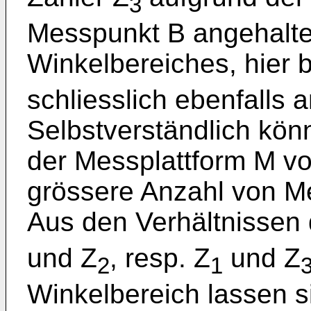
3
Messpunkt B angehalt
Winkelbereiches, hier b
schliesslich ebenfalls 
Selbstverständlich kön
der Messplattform M v
grössere Anzahl von M
Aus den Verhältnissen 
und Z
, resp. Z
und Z
2
1
Winkelbereich lassen s