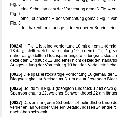
Fig. 6
eine Schnittansicht der Vorrichtung gemäß Fig. 4 ent
Fig. 7
eine Teilansicht 'F' der Vorrichtung gemäß Fig. 4 von
Fig. 8
den hakenförmig ausgebildeten oberen Bereich eine
[0024]
In Fig. 1 ist eine Vorrichtung 10 mit einem U-fö
18 dargestellt, welche Vorrichtung 10 in dem in Fig. 1 ge
näher dargestellten Hochspannungsfreileitungsmastes ange
gezeigten Endstück 12 und einer nicht gezeigten stabart
Ausgestaltung der Vorrichtung 10 hat den Vorteil einfache
[0025]
Die spazierstockartige Vorrichtung 10 gemäß der E
Biegefestigkeit aufweisen muß, um die auftretenden Bi
[0026]
Bei dem in Fig. 1 gezeigten Endstück 12 ist etw
Sperrvorrichtung 22, welcher Schwenkhebel 22 am länger
[0027]
Das am längeren Schenkel 14 befindliche Ende des
versehen, an welcher Öse ein Betätigungsseil 24 angreif
nach oben schwenkt.