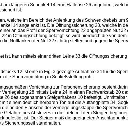
 am längeren Schenkel 14 eine Halteöse 26 angeformt, welche 
ichert ist.
hen, welche im Bereich der Anlenkung des Schwenkhebels um 90
el 14 angelenkt ist. Die Öffnungssicherung 28, welche in der D
einer an das Profil der Sperrvorrichtung 22 angepaßten Nut 32 d
ng 22 in Öffnungsrichtung betätigt, so wird hierdurch die von 
h die Nutflanken der Nut 32 schräg stellen und gegen die Sperr
 ist, kann mittels einer dritten Leine 33 die Öffnungssicherung
tücks 12 ist eine in Fig. 3 gezeigte Aufnahme 34 für die Sper
die Sperrvorrichtung in Schließstellung ruht.
ungsgemäßen Vorrichtung zur Personensicherung besteht darin, 
Verriegelung 28 mittels Leine 24 in einen Fachwerkstab 20 des 
e 26 des sogenannten Steigerhakens 10 befestigt. Unmittelbar
 mit einem deutlich hörbaren Ton auf die Auffangplatte 34. Sogle
bei die beiden Flansche der Verriegelungsklappe die Sperrvorri
die Gefahr eines Absturzes in die Tiefe mit dem Steigen beginne
k befestigt ist. Der Steiger muß die geeigneten Anschlagpunkte
s Sicherungsseil standhalten.