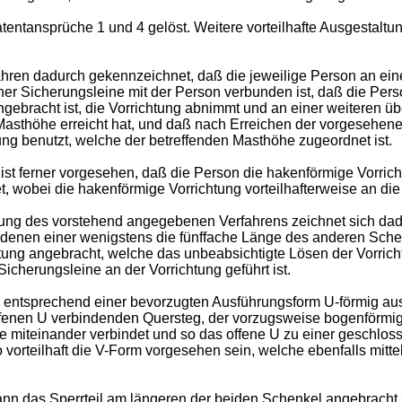
ntansprüche 1 und 4 gelöst. Weitere vorteilhafte Ausgestaltu
en dadurch gekennzeichnet, daß die jeweilige Person an einer
ner Sicherungsleine mit der Person verbunden ist, daß die Perso
gebracht ist, die Vorrichtung abnimmt und an einer weiteren üb
ne Masthöhe erreicht hat, und daß nach Erreichen der vorgesehe
ng benutzt, welche der betreffenden Masthöhe zugeordnet ist.
t ferner vorgesehen, daß die Person die hakenförmige Vorricht
, wobei die hakenförmige Vorrichtung vorteilhafterweise an die
ng des vorstehend angegebenen Verfahrens zeichnet sich dadur
denen einer wenigstens die fünffache Länge des anderen Schenk
ung angebracht, welche das unbeabsichtigte Lösen der Vorricht
Sicherungsleine an der Vorrichtung geführt ist.
g entsprechend einer bevorzugten Ausführungsform U-förmig ausg
nen U verbindenden Quersteg, der vorzugsweise bogenförmig au
 miteinander verbindet und so das offene U zu einer geschloss
o vorteilhaft die V-Form vorgesehen sein, welche ebenfalls mitt
ann das Sperrteil am längeren der beiden Schenkel angebracht