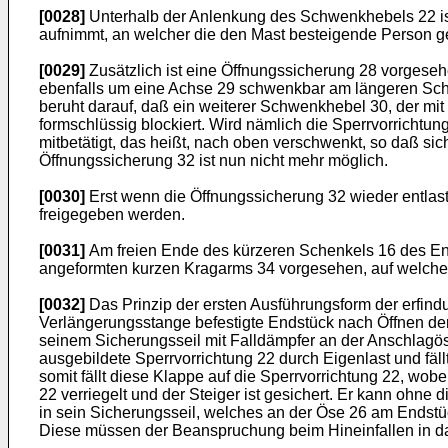
[0028]
Unterhalb der Anlenkung des Schwenkhebels 22 ist
aufnimmt, an welcher die den Mast besteigende Person ges
[0029]
Zusätzlich ist eine Öffnungssicherung 28 vorgese
ebenfalls um eine Achse 29 schwenkbar am längeren Schenk
beruht darauf, daß ein weiterer Schwenkhebel 30, der mit 
formschlüssig blockiert. Wird nämlich die Sperrvorrichtu
mitbetätigt, das heißt, nach oben verschwenkt, so daß sic
Öffnungssicherung 32 ist nun nicht mehr möglich.
[0030]
Erst wenn die Öffnungssicherung 32 wieder entlastet
freigegeben werden.
[0031]
Am freien Ende des kürzeren Schenkels 16 des Ends
angeformten kurzen Kragarms 34 vorgesehen, auf welchem 
[0032]
Das Prinzip der ersten Ausführungsform der erfind
Verlängerungsstange befestigte Endstück nach Öffnen der 
seinem Sicherungsseil mit Falldämpfer an der Anschlagös
ausgebildete Sperrvorrichtung 22 durch Eigenlast und fällt
somit fällt diese Klappe auf die Sperrvorrichtung 22, wo
22 verriegelt und der Steiger ist gesichert. Er kann ohne 
in sein Sicherungsseil, welches an der Öse 26 am Endstüc
Diese müssen der Beanspruchung beim Hineinfallen in da