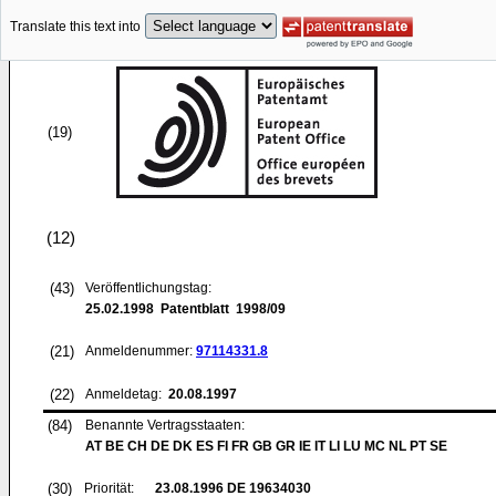
Translate this text into
(19)
(12)
(43)
Veröffentlichungstag:
25.02.1998
Patentblatt 1998/09
(21)
Anmeldenummer:
97114331.8
(22)
Anmeldetag:
20.08.1997
(84)
Benannte Vertragsstaaten:
AT BE CH DE DK ES FI FR GB GR IE IT LI LU MC NL PT SE
(30)
Priorität:
23.08.1996
DE 19634030