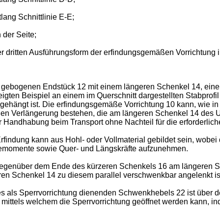
lang Schnittlinie E-E;
 der Seite;
r dritten Ausführungsform der erfindungsgemäßen Vorrichtung i
rmig gebogenen Endstück 12 mit einem längeren Schenkel 14, e
zeigten Beispiel an einem im Querschnitt dargestellten Stabprofi
hängt ist. Die erfindungsgemäße Vorrichtung 10 kann, wie in F
igen Verlängerung bestehen, die am längeren Schenkel 14 des U
r Handhabung beim Transport ohne Nachteil für die erforderliche
rfindung kann aus Hohl- oder Vollmaterial gebildet sein, wobei
egemomente sowie Quer- und Längskräfte aufzunehmen.
a gegenüber dem Ende des kürzeren Schenkels 16 am längeren 
en Schenkel 14 zu diesem parallel verschwenkbar angelenkt is
 als Sperrvorrichtung dienenden Schwenkhebels 22 ist über de
t, mittels welchem die Sperrvorrichtung geöffnet werden kann,