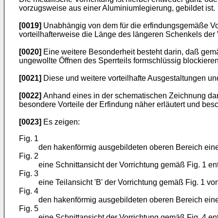
vorzugsweise aus einer Aluminiumlegierung, gebildet ist.
[0019]
Unabhängig von dem für die erfindungsgemäße Vorri
vorteilhafterweise die Länge des längeren Schenkels der 
[0020]
Eine weitere Besonderheit besteht darin, daß gem
ungewollte Öffnen des Sperrteils formschlüssig blockieren
[0021]
Diese und weitere vorteilhafte Ausgestaltungen u
[0022]
Anhand eines in der schematischen Zeichnung darg
besondere Vorteile der Erfindung näher erläutert und bes
[0023]
Es zeigen:
Fig. 1
den hakenförmig ausgebildeten oberen Bereich eine
Fig. 2
eine Schnittansicht der Vorrichtung gemäß Fig. 1 ent
Fig. 3
eine Teilansicht 'B' der Vorrichtung gemäß Fig. 1 von
Fig. 4
den hakenförmig ausgebildeten oberen Bereich eine
Fig. 5
eine Schnittansicht der Vorrichtung gemäß Fig. 4 ent