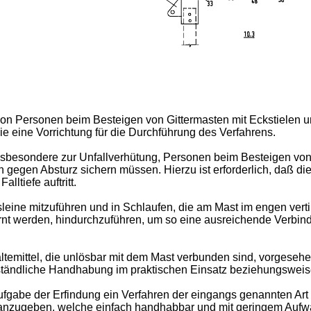
g von Personen beim Besteigen von Gittermasten mit Eckstielen 
 eine Vorrichtung für die Durchführung des Verfahrens.
insbesondere zur Unfallverhütung, Personen beim Besteigen von
gegen Absturz sichern müssen. Hierzu ist erforderlich, daß di
lltiefe auftritt.
leine mitzuführen und in Schlaufen, die am Mast im engen vert
rnt werden, hindurchzuführen, um so eine ausreichende Verbi
emittel, die unlösbar mit dem Mast verbunden sind, vorgesehen 
tändliche Handhabung im praktischen Einsatz beziehungsweis
fgabe der Erfindung ein Verfahren der eingangs genannten Art
 anzugeben, welche einfach handhabbar und mit geringem Aufwa