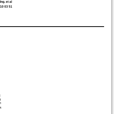
ng. et al
10 03 51