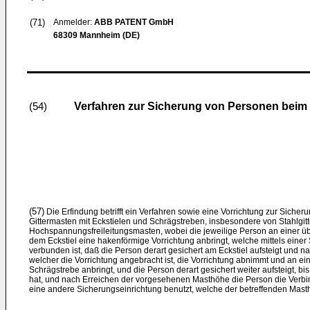
(71)
Anmelder:
ABB PATENT GmbH
68309 Mannheim (DE)
Verfahren zur Sicherung von Personen beim 
(54)
(57)
Die Erfindung betrifft ein Verfahren sowie eine Vorrichtung zur Sich
Gittermasten mit Eckstielen und Schrägstreben, insbesondere von Stahlgit
Hochspannungsfreileitungsmasten, wobei die jeweilige Person an einer üb
dem Eckstiel eine hakenförmige Vorrichtung anbringt, welche mittels einer
verbunden ist, daß die Person derart gesichert am Eckstiel aufsteigt und n
welcher die Vorrichtung angebracht ist, die Vorrichtung abnimmt und an ein
Schrägstrebe anbringt, und die Person derart gesichert weiter aufsteigt, b
hat, und nach Erreichen der vorgesehenen Masthöhe die Person die Verbin
eine andere Sicherungseinrichtung benutzt, welche der betreffenden Masth