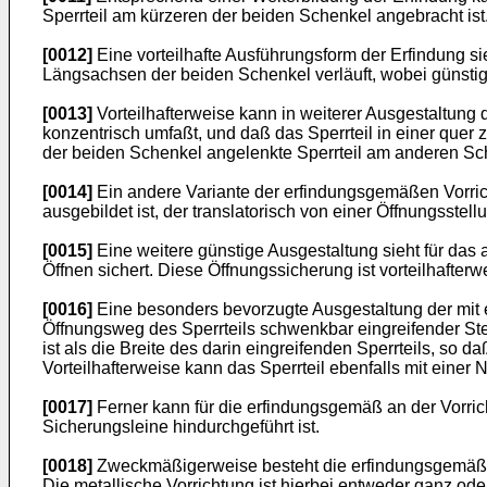
Sperrteil am kürzeren der beiden Schenkel angebracht ist
[0012]
Eine vorteilhafte Ausführungsform der Erfindung si
Längsachsen der beiden Schenkel verläuft, wobei günsti
[0013]
Vorteilhafterweise kann in weiterer Ausgestaltung
konzentrisch umfaßt, und daß das Sperrteil in einer que
der beiden Schenkel angelenkte Sperrteil am anderen S
[0014]
Ein andere Variante der erfindungsgemäßen Vorric
ausgebildet ist, der translatorisch von einer Öffnungsstell
[0015]
Eine weitere günstige Ausgestaltung sieht für das
Öffnen sichert. Diese Öffnungssicherung ist vorteilhafterw
[0016]
Eine besonders bevorzugte Ausgestaltung der mit e
Öffnungsweg des Sperrteils schwenkbar eingreifender Steg
ist als die Breite des darin eingreifenden Sperrteils, so 
Vorteilhafterweise kann das Sperrteil ebenfalls mit einer 
[0017]
Ferner kann für die erfindungsgemäß an der Vorri
Sicherungsleine hindurchgeführt ist.
[0018]
Zweckmäßigerweise besteht die erfindungsgemäße Vo
Die metallische Vorrichtung ist hierbei entweder ganz ode