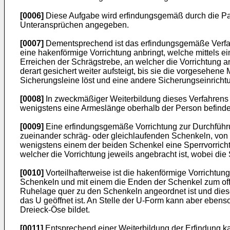
[0006]
Diese Aufgabe wird erfindungsgemäß durch die Pate
Unteransprüchen angegeben.
[0007]
Dementsprechend ist das erfindungsgemäße Verfahr
eine hakenförmige Vorrichtung anbringt, welche mittels ei
Erreichen der Schrägstrebe, an welcher die Vorrichtung an
derart gesichert weiter aufsteigt, bis sie die vorgesehe
Sicherungsleine löst und eine andere Sicherungseinrichtu
[0008]
In zweckmäßiger Weiterbildung dieses Verfahrens is
wenigstens eine Armeslänge oberhalb der Person befindet
[0009]
Eine erfindungsgemäße Vorrichtung zur Durchführu
zueinander schräg- oder gleichlaufenden Schenkeln, von 
wenigstens einem der beiden Schenkel eine Sperrvorricht
welcher die Vorrichtung jeweils angebracht ist, wobei die 
[0010]
Vorteilhafterweise ist die hakenförmige Vorrichtun
Schenkeln und mit einem die Enden der Schenkel zum offe
Ruhelage quer zu den Schenkeln angeordnet ist und diese
das U geöffnet ist. An Stelle der U-Form kann aber ebens
Dreieck-Öse bildet.
[0011]
Entsprechend einer Weiterbildung der Erfindung k