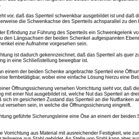
.
eht vor, daß das Sperrteil schwenkbar ausgebildet ist und daß
gerweise die Schwenkachse des Sperrteils achsparallel zu den 
 der Erfindung zur Führung des Sperrteils ein Schwenkgelenk 
r zu den Längsachsen der beiden Schenkel aufgespannten Ebene
chenkel eine Aufnahme vorgesehen sein.
htung ist dadurch gekennzeichnet, daß das Sperrteil als quer 
ung in eine Schließstellung bewegbar ist.
 an einem der beiden Schenke angebrachte Sperrteil eine Öffnu
eise fernbetätigbar, wobei eine einfache Lösung hierzu eine Bet
iner Öffnungssicherung versehen Vorrichtung sieht vor, daß die
 mit einer Nut ausgebildet ist, welche Nut das Sperrteil an dre
daß sich im gesicherten Zustand das Sperrteil an die Nutflanken 
Nut versehen sein, in welche die Öffnungssicherung eingreift.
chtung geführte Sicherungsleine eine Öse an einem der beiden 
rrichtung aus Material mit ausreichender Festigkeit, wie zum 
r teilweise aus Stahl gebildet. An Stelle von Stahl kann aber a