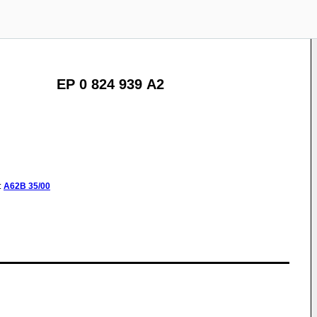
EP 0 824 939 A2
:
A62B
35/00