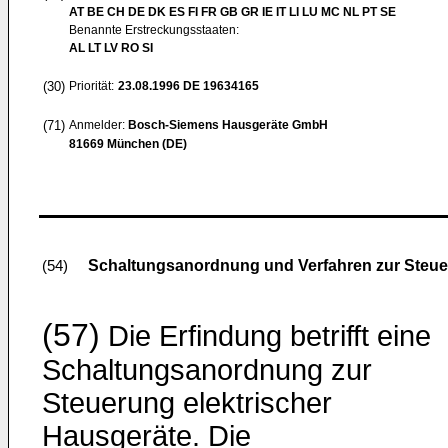
AT BE CH DE DK ES FI FR GB GR IE IT LI LU MC NL PT SE
Benannte Erstreckungsstaaten:
AL LT LV RO SI
(30)
Priorität:
23.08.1996
DE 19634165
(71)
Anmelder:
Bosch-Siemens Hausgeräte GmbH
81669 München (DE)
Schaltungsanordnung und Verfahren zur Steue
(54)
(57)
Die Erfindung betrifft eine
Schaltungsanordnung zur
Steuerung elektrischer
Hausgeräte. Die