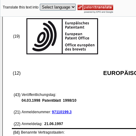
Translate this text into
(19)
EUROPÄIS
(12)
(43)
Veröffentlichungstag:
04.03.1998
Patentblatt 1998/10
(21)
Anmeldenummer:
97110199.3
(22)
Anmeldetag:
21.06.1997
(84)
Benannte Vertragsstaaten: