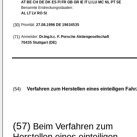
AT BE CH DE DK ES FI FR GB GR IE IT LI LU MC NL PT SE
Benannte Erstreckungsstaaten:
AL LT LV RO SI
(30)
Priorität:
27.08.1996
DE 19634535
(71)
Anmelder:
Dr.Ing.h.c. F. Porsche Aktiengesellschaft
70435 Stuttgart (DE)
Verfahren zum Herstellen eines einteiligen Fah
(54)
(57)
Beim Verfahren zum
Herstellen eines einteiligen