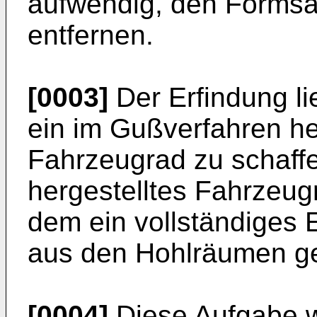
aufwendig, den Formsa
entfernen.
[0003]
Der Erfindung li
ein im Gußverfahren her
Fahrzeugrad zu schaffen
hergestelltes Fahrzeugr
dem ein vollständiges
aus den Hohlräumen gew
[0004]
Diese Aufgabe w