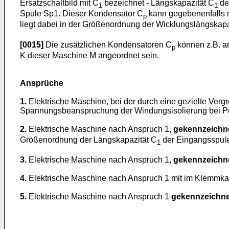
Ersatzschaltbild mit C
bezeichnet - Längskapazität C
der
1
1
Spule Sp1. Dieser Kondensator C
kann gegebenenfalls n
p
liegt dabei in der Größenordnung der Wicklungslängskapa
[0015]
Die zusätzlichen Kondensatoren C
können z.B. a
p
K dieser Maschine M angeordnet sein.
Ansprüche
1.
Elektrische Maschine, bei der durch eine gezielte Ver
Spannungsbeanspruchung der Windungsisolierung bei Puls
2.
Elektrische Maschine nach Anspruch 1,
gekennzeichn
Größenordnung der Längskapazität C
der Eingangsspulen
1
3.
Elektrische Maschine nach Anspruch 1,
gekennzeichn
4.
Elektrische Maschine nach Anspruch 1 mit im Klemmka
5.
Elektrische Maschine nach Anspruch 1
gekennzeichne