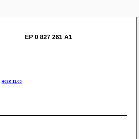
EP 0 827 261 A1
:
H02K
11/00