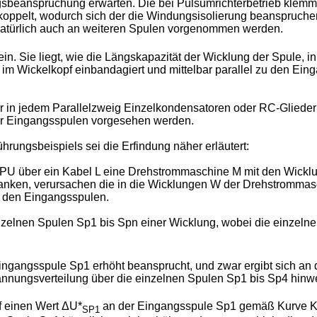
sbeanspruchung erwarten. Die bei Pulsumrichterbetrieb klemm
ppelt, wodurch sich der die Windungsisolierung beanspruche
atürlich auch an weiteren Spulen vorgenommen werden.
klein. Sie liegt, wie die Längskapazität der Wicklung der Spule,
 im Wickelkopf einbandagiert und mittelbar parallel zu den E
 in jedem Parallelzweig Einzelkondensatoren oder RC-Gliede
er Eingangsspulen vorgesehen werden.
rungsbeispiels sei die Erfindung näher erläutert:
er PU über ein Kabel L eine Drehstrommaschine M mit den Wickl
flanken, verursachen die in die Wicklungen W der Drehstromma
 den Eingangsspulen.
inzelnen Spulen Sp1 bis Spn einer Wicklung, wobei die einzeln
ingangsspule Sp1 erhöht beansprucht, und zwar ergibt sich an d
nnungsverteilung über die einzelnen Spulen Sp1 bis Sp4 hinwe
 einen Wert ΔU*
an der Eingangsspule Sp1 gemäß Kurve K2 
SP1