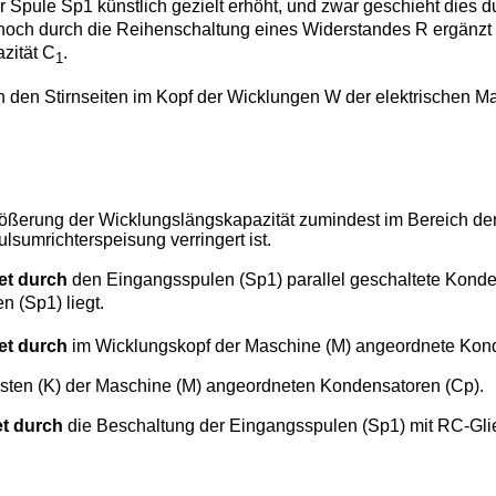
 Spule Sp1 künstlich gezielt erhöht, und zwar geschieht dies 
och durch die Reihenschaltung eines Widerstandes R ergänzt 
zität C
.
1
n den Stirnseiten im Kopf der Wicklungen W der elektrischen
größerung der Wicklungslängskapazität zumindest im Bereich d
umrichterspeisung verringert ist.
et durch
den Eingangsspulen (Sp1) parallel geschaltete Kond
 (Sp1) liegt.
et durch
im Wicklungskopf der Maschine (M) angeordnete Kond
sten (K) der Maschine (M) angeordneten Kondensatoren (Cp).
t durch
die Beschaltung der Eingangsspulen (Sp1) mit RC-Gli