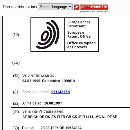
Translate this text into
(19)
(12)
(43)
Veröffentlichungstag:
04.03.1998
Patentblatt 1998/10
(21)
Anmeldenummer:
97114217.9
(22)
Anmeldetag:
18.08.1997
(84)
Benannte Vertragsstaaten:
AT BE CH DE DK ES FI FR GB GR IE IT LI LU MC NL PT SE
(30)
Priorität:
28.08.1996
DE 19634824