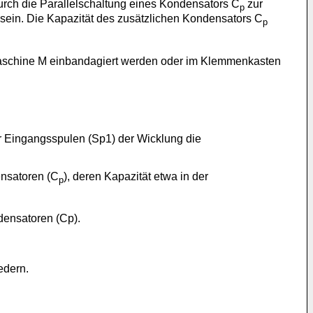
durch die Parallelschaltung eines Kondensators C
zur
p
sein. Die Kapazität des zusätzlichen Kondensators C
p
 Maschine M einbandagiert werden oder im Klemmenkasten
er Eingangsspulen (Sp1) der Wicklung die
ensatoren (C
), deren Kapazität etwa in der
p
ensatoren (Cp).
edern.