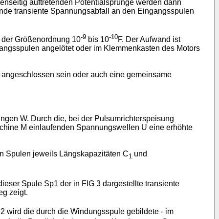
enseitig auftretenden Potentialsprünge werden dann
nde transiente Spannungsabfall an den Eingangsspulen
-9
-10
 in der Größenordnung 10
bis 10
F. Der Aufwand ist
ingangsspulen angelötet oder im Klemmenkasten des Motors
r angeschlossen sein oder auch eine gemeinsame
ungen W. Durch die, bei der Pulsumrichterspeisung
schine M einlaufenden Spannungswellen U eine erhöhte
en Spulen jeweils Längskapazitäten C
und
1
ieser Spule Sp1 der in FIG 3 dargestellte transiente
g zeigt.
wird die durch die Windungsspule gebildete - im