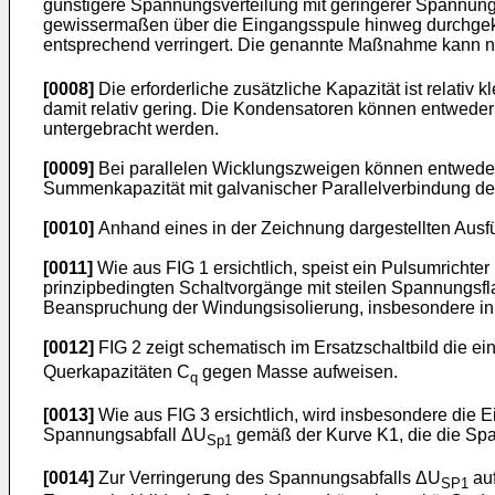
günstigere Spannungsverteilung mit geringerer Spannung
gewissermaßen über die Eingangsspule hinweg durchgeko
entsprechend verringert. Die genannte Maßnahme kann n
[0008]
Die erforderliche zusätzliche Kapazität ist relativ 
damit relativ gering. Die Kondensatoren können entweder
untergebracht werden.
[0009]
Bei parallelen Wicklungszweigen können entweder
Summenkapazität mit galvanischer Parallelverbindung d
[0010]
Anhand eines in der Zeichnung dargestellten Ausfüh
[0011]
Wie aus FIG 1 ersichtlich, speist ein Pulsumricht
prinzipbedingten Schaltvorgänge mit steilen Spannungs
Beanspruchung der Windungsisolierung, insbesondere in
[0012]
FIG 2 zeigt schematisch im Ersatzschaltbild die e
Querkapazitäten C
gegen Masse aufweisen.
q
[0013]
Wie aus FIG 3 ersichtlich, wird insbesondere die E
Spannungsabfall ΔU
gemäß der Kurve K1, die die Spa
Sp1
[0014]
Zur Verringerung des Spannungsabfalls ΔU
auf
SP1