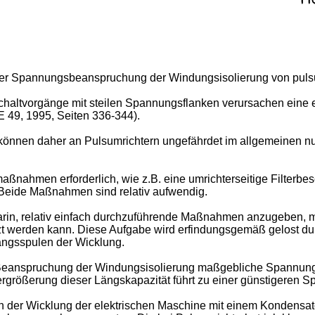
 der Spannungsbeanspruchung der Windungsisolierung von puls
chaltvorgänge mit steilen Spannungsflanken verursachen eine
E 49, 1995, Seiten 336-344).
nnen daher an Pulsumrichtern ungefährdet im allgemeinen nur
hmen erforderlich, wie z.B. eine umrichterseitige Filterbes
Beide Maßnahmen sind relativ aufwendig.
darin, relativ einfach durchzuführende Maßnahmen anzugeben, 
t werden kann. Diese Aufgabe wird erfindungsgemäß gelost du
angsspulen der Wicklung.
 Beanspruchung der Windungsisolierung maßgebliche Spannung
ergrößerung dieser Längskapazität führt zu einer günstigeren 
 der Wicklung der elektrischen Maschine mit einem Kondensator